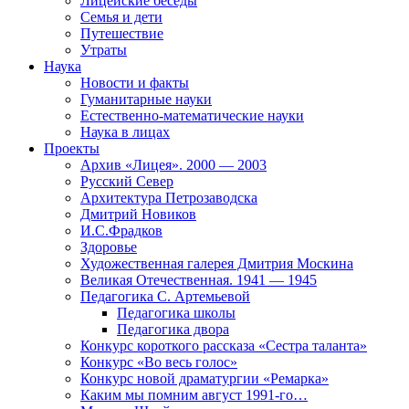
Лицейские беседы
Семья и дети
Путешествие
Утраты
Наука
Новости и факты
Гуманитарные науки
Естественно-математические науки
Наука в лицах
Проекты
Архив «Лицея». 2000 — 2003
Русский Север
Архитектура Петрозаводска
Дмитрий Новиков
И.С.Фрадков
Здоровье
Художественная галерея Дмитрия Москина
Великая Отечественная. 1941 — 1945
Педагогика С. Артемьевой
Педагогика школы
Педагогика двора
Конкурс короткого рассказа «Сестра таланта»
Конкурс «Во весь голос»
Конкурс новой драматургии «Ремарка»
Каким мы помним август 1991-го…