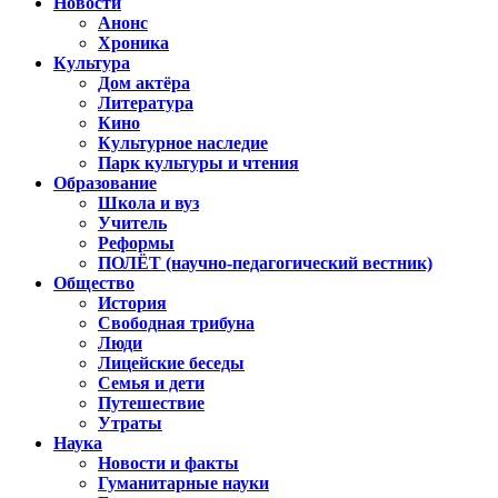
Новости
Анонс
Хроника
Культура
Дом актёра
Литература
Кино
Культурное наследие
Парк культуры и чтения
Образование
Школа и вуз
Учитель
Реформы
ПОЛЁТ (научно-педагогический вестник)
Общество
История
Свободная трибуна
Люди
Лицейские беседы
Семья и дети
Путешествие
Утраты
Наука
Новости и факты
Гуманитарные науки