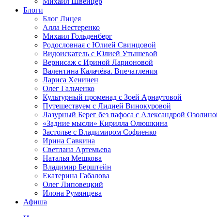
Михаил Швейцер
Блоги
Блог Лицея
Алла Нестеренко
Михаил Гольденберг
Родословная с Юлией Свинцовой
Видоискатель с Юлией Утышевой
Вернисаж с Ириной Ларионовой
Валентина Калачёва. Впечатления
Лариса Хенинен
Олег Гальченко
Культурный променад с Зоей Арнаутовой
Путешествуем с Лидией Винокуровой
Лазурный Берег без пафоса с Александрой Озолино
«Задние мысли» Кирилла Олюшкина
Застолье с Владимиром Софиенко
Ирина Савкина
Светлана Артемьева
Наталья Мешкова
Владимир Берштейн
Екатерина Габалова
Олег Липовецкий
Илона Румянцева
Афиша