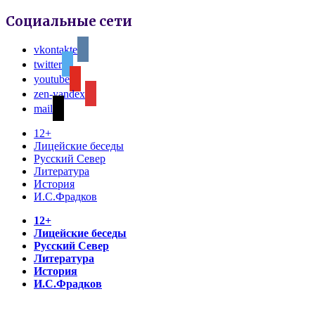
Социальные сети
vkontakte
twitter
youtube
zen-yandex
mail
12+
Лицейские беседы
Русский Север
Литература
История
И.С.Фрадков
12+
Лицейские беседы
Русский Север
Литература
История
И.С.Фрадков