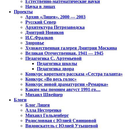
Естественно-математические науки
Наука в лицах
Проекты
Архив «Лицея». 2000 — 2003
Русский Север
Архитектура Петрозаводска
Дмитрий Новиков
И.С.Фрадков
Здоровье
Художественная галерея Дмитрия Москина
Великая Отечественная. 1941 — 1945
Педагогика С. Артемьевой
Педагогика школы
Педагогика двора
Конкурс короткого рассказа «Сестра таланта»
Конкурс «Во весь голос»
Конкурс новой драматургии «Ремарка»
Каким мы помним август 1991-го…
Михаил Швейцер
Блоги
Блог Лицея
Алла Нестеренко
Михаил Гольденберг
Родословная с Юлией Свинцовой
Видоискатель с Юлией Утышевой