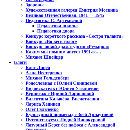
Здоровье
Художественная галерея Дмитрия Москина
Великая Отечественная. 1941 — 1945
Педагогика С. Артемьевой
Педагогика школы
Педагогика двора
Конкурс короткого рассказа «Сестра таланта»
Конкурс «Во весь голос»
Конкурс новой драматургии «Ремарка»
Каким мы помним август 1991-го…
Михаил Швейцер
Блоги
Блог Лицея
Алла Нестеренко
Михаил Гольденберг
Родословная с Юлией Свинцовой
Видоискатель с Юлией Утышевой
Вернисаж с Ириной Ларионовой
Валентина Калачёва. Впечатления
Лариса Хенинен
Олег Гальченко
Культурный променад с Зоей Арнаутовой
Путешествуем с Лидией Винокуровой
Лазурный Берег без пафоса с Александрой