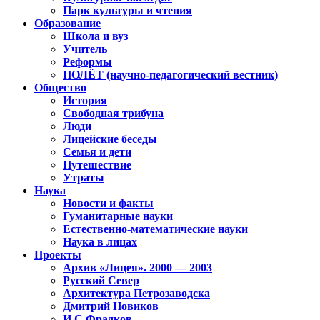
Парк культуры и чтения
Образование
Школа и вуз
Учитель
Реформы
ПОЛЁТ (научно-педагогический вестник)
Общество
История
Свободная трибуна
Люди
Лицейские беседы
Семья и дети
Путешествие
Утраты
Наука
Новости и факты
Гуманитарные науки
Естественно-математические науки
Наука в лицах
Проекты
Архив «Лицея». 2000 — 2003
Русский Север
Архитектура Петрозаводска
Дмитрий Новиков
И.С.Фрадков