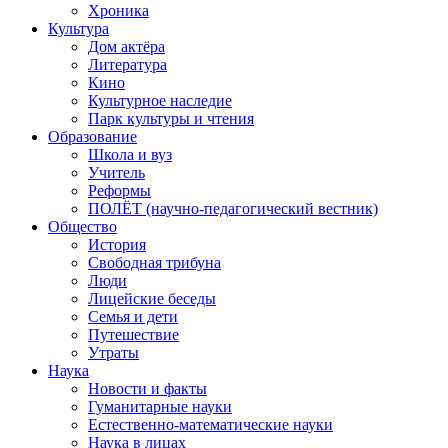
Хроника
Культура
Дом актёра
Литература
Кино
Культурное наследие
Парк культуры и чтения
Образование
Школа и вуз
Учитель
Реформы
ПОЛЁТ (научно-педагогический вестник)
Общество
История
Свободная трибуна
Люди
Лицейские беседы
Семья и дети
Путешествие
Утраты
Наука
Новости и факты
Гуманитарные науки
Естественно-математические науки
Наука в лицах