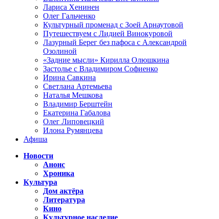
Лариса Хенинен
Олег Гальченко
Культурный променад с Зоей Арнаутовой
Путешествуем с Лидией Винокуровой
Лазурный Берег без пафоса с Александрой
Озолиной
«Задние мысли» Кирилла Олюшкина
Застолье с Владимиром Софиенко
Ирина Савкина
Светлана Артемьева
Наталья Мешкова
Владимир Берштейн
Екатерина Габалова
Олег Липовецкий
Илона Румянцева
Афиша
Новости
Анонс
Хроника
Культура
Дом актёра
Литература
Кино
Культурное наследие