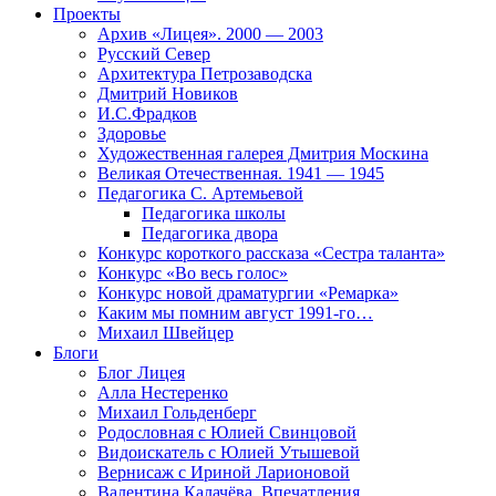
Проекты
Архив «Лицея». 2000 — 2003
Русский Север
Архитектура Петрозаводска
Дмитрий Новиков
И.С.Фрадков
Здоровье
Художественная галерея Дмитрия Москина
Великая Отечественная. 1941 — 1945
Педагогика С. Артемьевой
Педагогика школы
Педагогика двора
Конкурс короткого рассказа «Сестра таланта»
Конкурс «Во весь голос»
Конкурс новой драматургии «Ремарка»
Каким мы помним август 1991-го…
Михаил Швейцер
Блоги
Блог Лицея
Алла Нестеренко
Михаил Гольденберг
Родословная с Юлией Свинцовой
Видоискатель с Юлией Утышевой
Вернисаж с Ириной Ларионовой
Валентина Калачёва. Впечатления