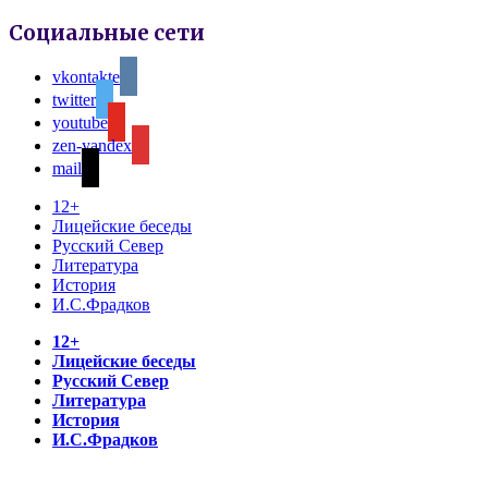
Социальные сети
vkontakte
twitter
youtube
zen-yandex
mail
12+
Лицейские беседы
Русский Север
Литература
История
И.С.Фрадков
12+
Лицейские беседы
Русский Север
Литература
История
И.С.Фрадков