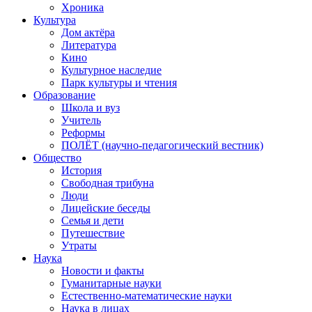
Хроника
Культура
Дом актёра
Литература
Кино
Культурное наследие
Парк культуры и чтения
Образование
Школа и вуз
Учитель
Реформы
ПОЛЁТ (научно-педагогический вестник)
Общество
История
Свободная трибуна
Люди
Лицейские беседы
Семья и дети
Путешествие
Утраты
Наука
Новости и факты
Гуманитарные науки
Естественно-математические науки
Наука в лицах