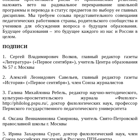
наложить вето на радикальное перекраивание школьной
программы и перевода в статус предметов по выбору ее главных
дисциплин. Мы требуем созыва представительного совещания
педагогических работников страны, родительского сообщества и
учеников для обсуждения вопроса о будущем образования.
Будущее образования – это будущее каждого из нас и России в
целом.
ПОДПИСИ
1. Сергей Владимирович Волков, главный редактор газеты
«Литература» («Первое сентября»), учитель Центра образования
№ 57 г. Москвы
2. Алексей Леонидович Савельев, главный редактор газеты
«История» («Первое сентября»), член Союза журналистов
3. Галина Михайловна Ребель, редактор научно-методического,
культурно-просветительского журнала «Филолог»
http://philolog.pspu.ru/, доктор филологических наук, профессор
Пермского государственного педагогического университета
4. Оксана Вениаминовна Смирнова, учитель Свято-Петровской
православной школы г. Москвы
5. Ирина Захаровна Сурат, доктор филологический наук, член
Союза российских писателей и Русского ПЕН-центра