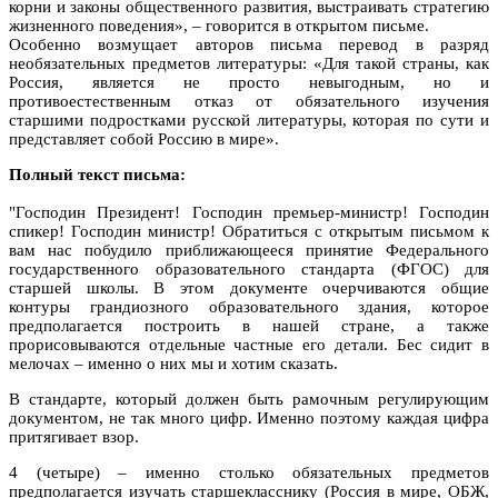
корни и законы общественного развития, выстраивать стратегию
жизненного поведения», – говорится в открытом письме.
Особенно возмущает авторов письма перевод в разряд
необязательных предметов литературы: «Для такой страны, как
Россия, является не просто невыгодным, но и
противоестественным отказ от обязательного изучения
старшими подростками русской литературы, которая по сути и
представляет собой Россию в мире».
Полный текст письма:
"Господин Президент! Господин премьер-министр! Господин
спикер! Господин министр! Обратиться с открытым письмом к
вам нас побудило приближающееся принятие Федерального
государственного образовательного стандарта (ФГОС) для
старшей школы. В этом документе очерчиваются общие
контуры грандиозного образовательного здания, которое
предполагается построить в нашей стране, а также
прорисовываются отдельные частные его детали. Бес сидит в
мелочах – именно о них мы и хотим сказать.
В стандарте, который должен быть рамочным регулирующим
документом, не так много цифр. Именно поэтому каждая цифра
притягивает взор.
4 (четыре) – именно столько обязательных предметов
предполагается изучать старшекласснику (Россия в мире, ОБЖ,