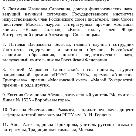
6. Людмила Ивановна Сараскина, доктор филологических наук,
ведущий научный сотрудник Государственного института
искусствознания, член Российского союза писателей, член Союза
писателей Москвы, лауреат литературных премий «Большая
книга», «Ясная Поляна», «Книга года», член Жюри
Литературной премии Александра Солженицына.
7. Наталья Васильевна Беляева, главный научный сотрудник
Института содержания и методов обучения Российской
академии образования, доктор педагогических наук,
заслуженный учитель школы Российской Федерации.
8. Сергей Маркович Гандлевский, поэт, прозаик, лауреат
национальной премии «ПОЭТ — 2010», премии «Аполлона
Григорьева», премии «Московский счет», «Малой Букеровской
премии» и ряда других.
9. Евгения Семеновна Абелюк, заслуженный учитель РФ, учитель
Лицея № 1525 «Воробьевы горы».
10. Татьяна Вячеславовна Рыжкова, кандидат пед. наук, доцент
кафедры детской литературы РГПУ им. А. И. Герцена.
11. Анна Александровна Прохорова, учитель русского языка и
литературы, Традиционная гимназия, Москва.