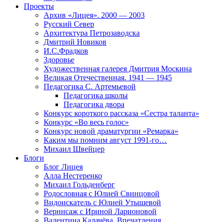
Проекты
Архив «Лицея». 2000 — 2003
Русский Север
Архитектура Петрозаводска
Дмитрий Новиков
И.С.Фрадков
Здоровье
Художественная галерея Дмитрия Москина
Великая Отечественная. 1941 — 1945
Педагогика С. Артемьевой
Педагогика школы
Педагогика двора
Конкурс короткого рассказа «Сестра таланта»
Конкурс «Во весь голос»
Конкурс новой драматургии «Ремарка»
Каким мы помним август 1991-го…
Михаил Швейцер
Блоги
Блог Лицея
Алла Нестеренко
Михаил Гольденберг
Родословная с Юлией Свинцовой
Видоискатель с Юлией Утышевой
Вернисаж с Ириной Ларионовой
Валентина Калачёва. Впечатления