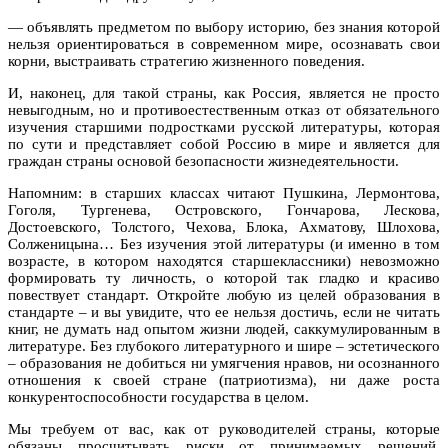
— объявлять предметом по выбору историю, без знания которой
нельзя ориентироваться в современном мире, осознавать свои
корни, выстраивать стратегию жизненного поведения.
И, наконец, для такой страны, как Россия, является не просто
невыгодным, но и противоестественным отказ от обязательного
изучения старшими подростками русской литературы, которая
по сути и представляет собой Россию в мире и является для
граждан страны основой безопасности жизнедеятельности.
Напомним: в старших классах читают Пушкина, Лермонтова,
Гоголя, Тургенева, Островского, Гончарова, Лескова,
Достоевского, Толстого, Чехова, Блока, Ахматову, Шлохова,
Солженицына… Без изучения этой литературы (и именно в том
возрасте, в котором находятся старшеклассники) невозможно
формировать ту личность, о которой так гладко и красиво
повествует стандарт. Откройте любую из целей образования в
стандарте – и вы увидите, что ее нельзя достичь, если не читать
книг, не думать над опытом жизни людей, саккумулированным в
литературе. Без глубокого литературного и шире – эстетического
– образования не добиться ни умягчения нравов, ни осознанного
отношения к своей стране (патриотизма), ни даже роста
конкурентоспособности государства в целом.
Мы требуем от вас, как от руководителей страны, которые
обязаны просчитывать риски от принимаемых решений,