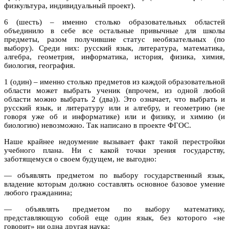
физкультура, индивидуальный проект).
6 (шесть) – именно столько образовательных областей
объединило в себе все остальные привычные для школы
предметы, разом получившие статус необязательных (по
выбору). Среди них: русский язык, литература, математика,
алгебра, геометрия, информатика, история, физика, химия,
биология, география.
1 (один) – именно столько предметов из каждой образовательной
области может выбрать ученик (впрочем, из одной любой
области можно выбрать 2 (два)). Это означает, что выбрать и
русский язык, и литературу или и алгебру, и геометрию (не
говоря уже об и информатике) или и физику, и химию (и
биологию) невозможно. Так написано в проекте ФГОС.
Наше крайнее недоумение вызывает факт такой перестройки
учебного плана. Ни с какой точки зрения государству,
заботящемуся о своем будущем, не выгодно:
— объявлять предметом по выбору государственный язык,
владение которым должно составлять основное базовое умение
любого гражданина;
— объявлять предметом по выбору математику,
представляющую собой еще один язык, без которого «не
говорит» ни одна другая наука;