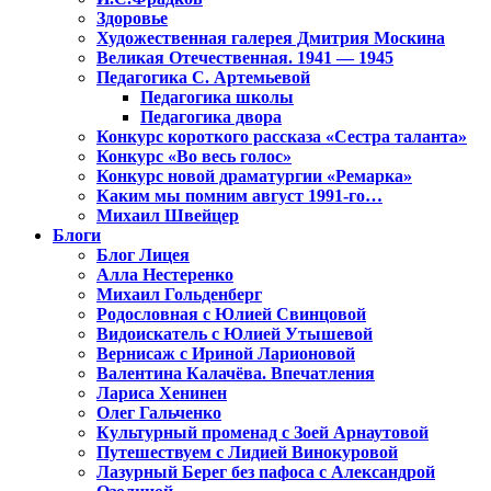
Здоровье
Художественная галерея Дмитрия Москина
Великая Отечественная. 1941 — 1945
Педагогика С. Артемьевой
Педагогика школы
Педагогика двора
Конкурс короткого рассказа «Сестра таланта»
Конкурс «Во весь голос»
Конкурс новой драматургии «Ремарка»
Каким мы помним август 1991-го…
Михаил Швейцер
Блоги
Блог Лицея
Алла Нестеренко
Михаил Гольденберг
Родословная с Юлией Свинцовой
Видоискатель с Юлией Утышевой
Вернисаж с Ириной Ларионовой
Валентина Калачёва. Впечатления
Лариса Хенинен
Олег Гальченко
Культурный променад с Зоей Арнаутовой
Путешествуем с Лидией Винокуровой
Лазурный Берег без пафоса с Александрой