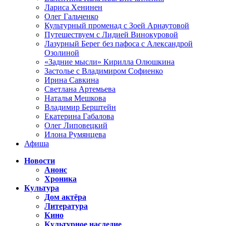
Лариса Хенинен
Олег Гальченко
Культурный променад с Зоей Арнаутовой
Путешествуем с Лидией Винокуровой
Лазурный Берег без пафоса с Александрой
Озолиной
«Задние мысли» Кирилла Олюшкина
Застолье с Владимиром Софиенко
Ирина Савкина
Светлана Артемьева
Наталья Мешкова
Владимир Берштейн
Екатерина Габалова
Олег Липовецкий
Илона Румянцева
Афиша
Новости
Анонс
Хроника
Культура
Дом актёра
Литература
Кино
Культурное наследие