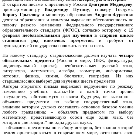
В открытом письме к президенту России
Дмитрию Медведеву
,
премьер-министру
Владимиру Путину
, спикеру Госдумы
Борису Грызлову
и министру образования
Андрею Фурсенко
деятели образования и культуры выражают обеспокоенность по
поводу резкого изменения Федерального государственного
образовательного стандарта (ФГОС), согласно которому
с 15
февраля необязательными для изучения в старшей школе
становятся ряд ключевых предметов
, и требуют от
руководителей государства наложить вето на него.
По новому стандарту старшеклассник должен изучать
четыре
обязательных предмета
(Россия в мире, ОБЖ, физкультура,
индивидуальный проект), необязательные: русский язык,
литература, математика, алгебра, геометрия, информатика,
история, физика, химия, биология, география. Из них
старшеклассник выберет для изучения шесть предметов.
Авторы открытого письма выражают недоумение по резкому
изменению учебного плана.«Ни с какой точки зрения
государству, заботящемуся о своем будущем, не выгодно: –
объявлять предметом по выбору государственный язык,
владение которым должно составлять основное базовое умение
любого гражданина; – объявлять предметом по выбору
математику, представляющую собой еще один язык, без
которого „не говорит“ ни одна другая наука;
– объявлять предметом по выбору историю, без знания которой
нельзя ориентироваться в современном мире, осознавать свои