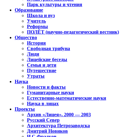
Парк культуры и чтения
Образование
Школа и вуз
Учитель
Реформы
ПОЛЁТ (научно-педагогический вестник)
Общество
История
Свободная трибуна
Люди
Лицейские беседы
Семья и дети
Путешествие
Утраты
Наука
Новости и факты
Гуманитарные науки
Естественно-математические науки
Наука в лицах
Проекты
Архив «Лицея». 2000 — 2003
Русский Север
Архитектура Петрозаводска
Дмитрий Новиков
И.С.Фрадков