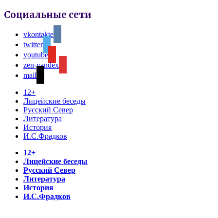
Социальные сети
vkontakte
twitter
youtube
zen-yandex
mail
12+
Лицейские беседы
Русский Север
Литература
История
И.С.Фрадков
12+
Лицейские беседы
Русский Север
Литература
История
И.С.Фрадков