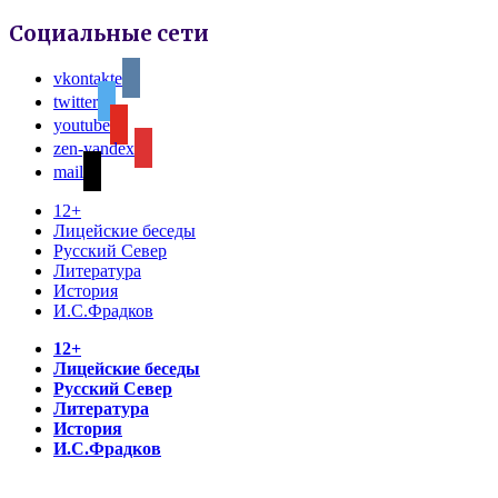
Социальные сети
vkontakte
twitter
youtube
zen-yandex
mail
12+
Лицейские беседы
Русский Север
Литература
История
И.С.Фрадков
12+
Лицейские беседы
Русский Север
Литература
История
И.С.Фрадков