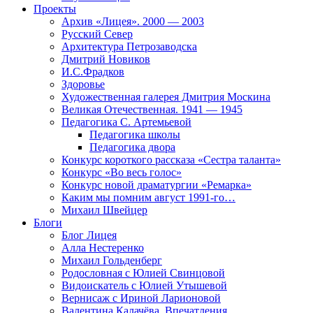
Проекты
Архив «Лицея». 2000 — 2003
Русский Север
Архитектура Петрозаводска
Дмитрий Новиков
И.С.Фрадков
Здоровье
Художественная галерея Дмитрия Москина
Великая Отечественная. 1941 — 1945
Педагогика С. Артемьевой
Педагогика школы
Педагогика двора
Конкурс короткого рассказа «Сестра таланта»
Конкурс «Во весь голос»
Конкурс новой драматургии «Ремарка»
Каким мы помним август 1991-го…
Михаил Швейцер
Блоги
Блог Лицея
Алла Нестеренко
Михаил Гольденберг
Родословная с Юлией Свинцовой
Видоискатель с Юлией Утышевой
Вернисаж с Ириной Ларионовой
Валентина Калачёва. Впечатления