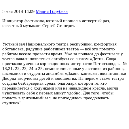
5 мая 2014 14:09
Мария Голубева
Инициатор фестиваля, который прошел в четвертый раз,
—
известный музыкант Сергей Стангрит.
Уютный зал Национального театра республики, комфортная
обстановка, радушие работников театра
—
всё это помогло
ребятам весело провести время. Уже за полчаса до фестиваля у
театра начали появляться автобусы со знаком «Дети». Сюда
приезжали ученики коррекционных интернатов Петрозаводска №
18,21, 22, 23, 24 и 25, немногочисленные участники из районов,
школьники и студенты ансамбля «Джинс-кантеле», воспитанники
Дворца творчества детей и юношества. На первом этаже театра
создана безбарьерная среда, благодаря которой те, кто
передвигается с ходунками или на инвалидном кресле, могли
чувствовать себя с первых минут удобно. Для того, чтобы
попасть в зрительный зал, не приходилось преодолевать
ступенек!