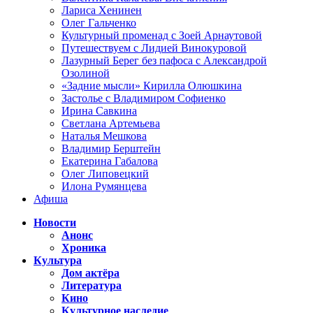
Лариса Хенинен
Олег Гальченко
Культурный променад с Зоей Арнаутовой
Путешествуем с Лидией Винокуровой
Лазурный Берег без пафоса с Александрой
Озолиной
«Задние мысли» Кирилла Олюшкина
Застолье с Владимиром Софиенко
Ирина Савкина
Светлана Артемьева
Наталья Мешкова
Владимир Берштейн
Екатерина Габалова
Олег Липовецкий
Илона Румянцева
Афиша
Новости
Анонс
Хроника
Культура
Дом актёра
Литература
Кино
Культурное наследие