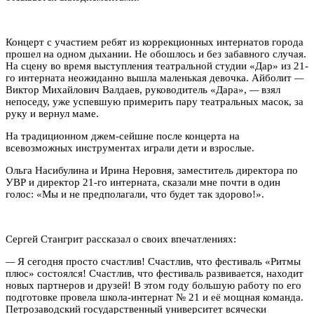
Концерт с участием ребят из коррекционных интернатов города
прошел на одном дыхании. Не обошлось и без забавного случая.
На сцену во время выступления театральной студии «Дар» из 21-
го интерната неожиданно вышла маленькая девочка. Айболит
—
Виктор Михайлович Валдаев, руководитель «Дара»,
—
взял
непоседу, уже успевшую примерить пару театральных масок, за
руку и вернул маме.
На традиционном джем-сейшне после концерта на
всевозможных инструментах играли дети и взрослые.
Ольга Насибулина и Ирина Неровня, заместитель директора по
УВР и директор 21-го интерната, сказали мне почти в один
голос: «Мы и не предполагали, что будет так здорово!».
Сергей Стангрит рассказал о своих впечатлениях:
—
Я сегодня просто счастлив! Счастлив, что фестиваль «Ритмы
плюс» состоялся! Счастлив, что фестиваль развивается, находит
новых партнеров и друзей! В этом году большую работу по его
подготовке провела школа-интернат № 21 и её мощная команда.
Петрозаводский государственный университет всячески