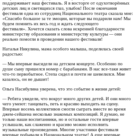
поддерживает наш фестиваль. Я в восторге от одухотворённых
детских лиц и светящихся глаз, улыбок! После окончания
фестиваля одна из сотрудниц Национального театра сказала мне:
«Спасибо большое за те эмоции, которые вы подарили нам! Мы
будем помнить их весь год и ждать следующего
фестиваля». Хочется сказать слова искренней благодарности
министерству образования и министерству культуры
—
они
реально помогли в проведении нашего фестиваля!
Наталья Никулина, мама особого малыша, поделилась своей
радостью:
—
Мы впервые высидели на детском концерте. Особенно по
душе сыну пришелся номер с барабанами. В нас все-таки живет
что-то первобытное. Степа сидел и почти не шевелился. Мне
казалось, он не дышит!
Ольга Насибулина уверена, что это событие в жизни детей:
—
Ребята увидели, что вокруг много других детей. И они много
чего умеют: танцевать, петь и красиво выходить на сцену.
Впервые восемь коллективов смогли сыграть вместе во время
джем-сейшена несколько знакомых композиций. Я думаю, не
только наши воспитанники, но и остальные гости впервые
услышали, как слаженно и красиво можно исполнить
музыкальные произведения. Многие участники фестиваля
впервые побывали в Национальном театре! А еще впервые