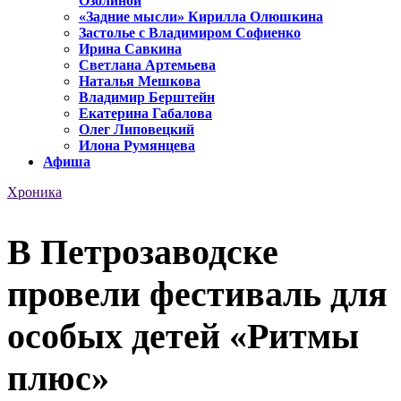
Озолиной
«Задние мысли» Кирилла Олюшкина
Застолье с Владимиром Софиенко
Ирина Савкина
Светлана Артемьева
Наталья Мешкова
Владимир Берштейн
Екатерина Габалова
Олег Липовецкий
Илона Румянцева
Афиша
Хроника
В Петрозаводске
провели фестиваль для
особых детей «Ритмы
плюс»