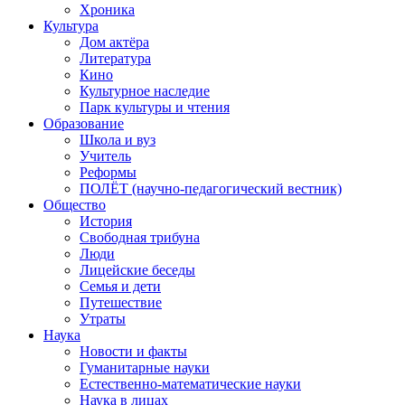
Хроника
Культура
Дом актёра
Литература
Кино
Культурное наследие
Парк культуры и чтения
Образование
Школа и вуз
Учитель
Реформы
ПОЛЁТ (научно-педагогический вестник)
Общество
История
Свободная трибуна
Люди
Лицейские беседы
Семья и дети
Путешествие
Утраты
Наука
Новости и факты
Гуманитарные науки
Естественно-математические науки
Наука в лицах