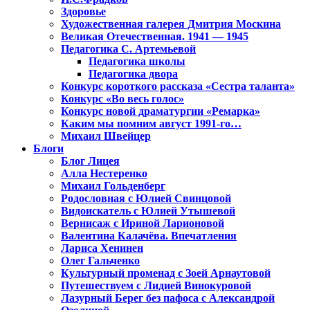
Здоровье
Художественная галерея Дмитрия Москина
Великая Отечественная. 1941 — 1945
Педагогика С. Артемьевой
Педагогика школы
Педагогика двора
Конкурс короткого рассказа «Сестра таланта»
Конкурс «Во весь голос»
Конкурс новой драматургии «Ремарка»
Каким мы помним август 1991-го…
Михаил Швейцер
Блоги
Блог Лицея
Алла Нестеренко
Михаил Гольденберг
Родословная с Юлией Свинцовой
Видоискатель с Юлией Утышевой
Вернисаж с Ириной Ларионовой
Валентина Калачёва. Впечатления
Лариса Хенинен
Олег Гальченко
Культурный променад с Зоей Арнаутовой
Путешествуем с Лидией Винокуровой
Лазурный Берег без пафоса с Александрой