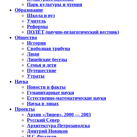
Парк культуры и чтения
Образование
Школа и вуз
Учитель
Реформы
ПОЛЁТ (научно-педагогический вестник)
Общество
История
Свободная трибуна
Люди
Лицейские беседы
Семья и дети
Путешествие
Утраты
Наука
Новости и факты
Гуманитарные науки
Естественно-математические науки
Наука в лицах
Проекты
Архив «Лицея». 2000 — 2003
Русский Север
Архитектура Петрозаводска
Дмитрий Новиков
И.С.Фрадков