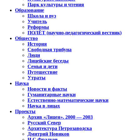
Парк культуры и чтения
Образование
Школа и вуз
Учитель
Реформы
ПОЛЁТ (научно-педагогический вестник)
Общество
История
Свободная трибуна
Люди
Лицейские беседы
Семья и дети
Путешествие
Утраты
Наука
Новости и факты
Гуманитарные науки
Естественно-математические науки
Наука в лицах
Проекты
Архив «Лицея». 2000 — 2003
Русский Север
Архитектура Петрозаводска
Дмитрий Новиков
И.С.Фрадков