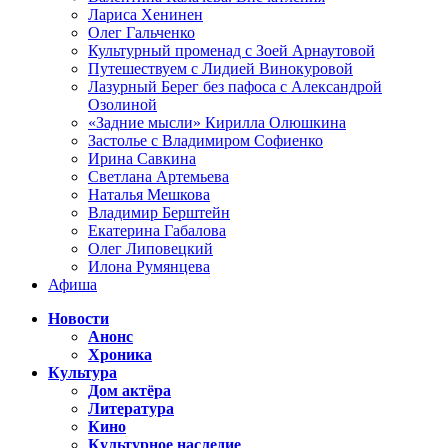
Лариса Хенинен
Олег Гальченко
Культурный променад с Зоей Арнаутовой
Путешествуем с Лидией Винокуровой
Лазурный Берег без пафоса с Александрой
Озолиной
«Задние мысли» Кирилла Олюшкина
Застолье с Владимиром Софиенко
Ирина Савкина
Светлана Артемьева
Наталья Мешкова
Владимир Берштейн
Екатерина Габалова
Олег Липовецкий
Илона Румянцева
Афиша
Новости
Анонс
Хроника
Культура
Дом актёра
Литература
Кино
Культурное наследие