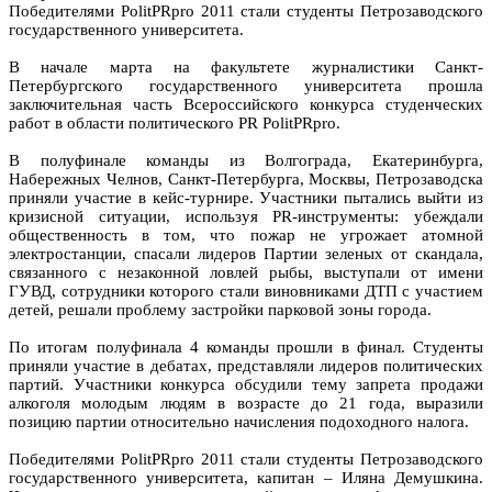
Победителями PolitPRpro 2011 стали студенты Петрозаводского
государственного университета.
В начале марта на факультете журналистики Санкт-
Петербургского государственного университета прошла
заключительная часть Всероссийского конкурса студенческих
работ в области политического PR PolitPRpro.
В полуфинале команды из Волгограда, Екатеринбурга,
Набережных Челнов, Санкт-Петербурга, Москвы, Петрозаводска
приняли участие в кейс-турнире. Участники пытались выйти из
кризисной ситуации, используя PR-инструменты: убеждали
общественность в том, что пожар не угрожает атомной
электростанции, спасали лидеров Партии зеленых от скандала,
связанного с незаконной ловлей рыбы, выступали от имени
ГУВД, сотрудники которого стали виновниками ДТП с участием
детей, решали проблему застройки парковой зоны города.
По итогам полуфинала 4 команды прошли в финал. Студенты
приняли участие в дебатах, представляли лидеров политических
партий. Участники конкурса обсудили тему запрета продажи
алкоголя молодым людям в возрасте до 21 года, выразили
позицию партии относительно начисления подоходного налога.
Победителями PolitPRpro 2011 стали студенты Петрозаводского
государственного университета, капитан – Иляна Демушкина.