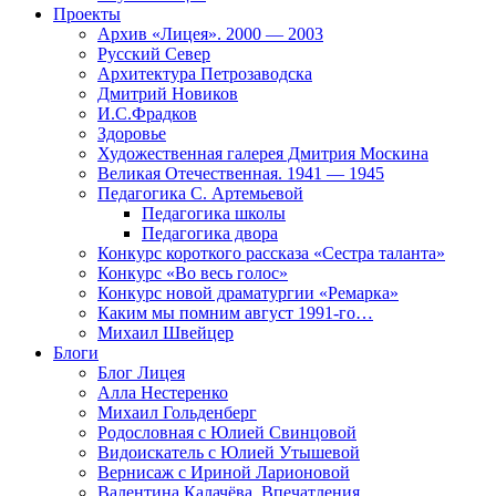
Проекты
Архив «Лицея». 2000 — 2003
Русский Север
Архитектура Петрозаводска
Дмитрий Новиков
И.С.Фрадков
Здоровье
Художественная галерея Дмитрия Москина
Великая Отечественная. 1941 — 1945
Педагогика С. Артемьевой
Педагогика школы
Педагогика двора
Конкурс короткого рассказа «Сестра таланта»
Конкурс «Во весь голос»
Конкурс новой драматургии «Ремарка»
Каким мы помним август 1991-го…
Михаил Швейцер
Блоги
Блог Лицея
Алла Нестеренко
Михаил Гольденберг
Родословная с Юлией Свинцовой
Видоискатель с Юлией Утышевой
Вернисаж с Ириной Ларионовой
Валентина Калачёва. Впечатления