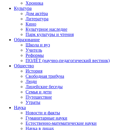
Хроника
Культура
Дом актёра
Литература
Кино
Культурное наследие
Парк культуры и чтения
Образование
Школа и вуз
Учитель
Реформы
ПОЛЁТ (научно-педагогический вестник)
Общество
История
Свободная трибуна
Люди
Лицейские беседы
Семья и дети
Путешествие
Утраты
Наука
Новости и факты
Гуманитарные науки
Естественно-математические науки
Наука в лицах