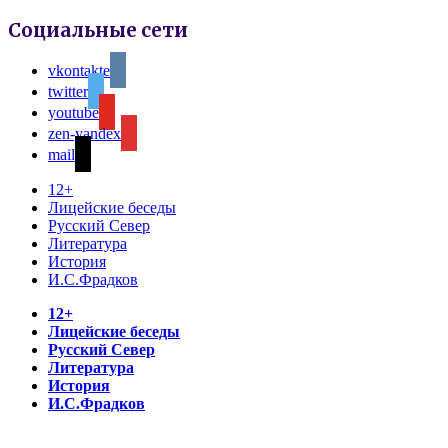
Социальные сети
vkontakte
twitter
youtube
zen-yandex
mail
12+
Лицейские беседы
Русский Север
Литература
История
И.С.Фрадков
12+
Лицейские беседы
Русский Север
Литература
История
И.С.Фрадков