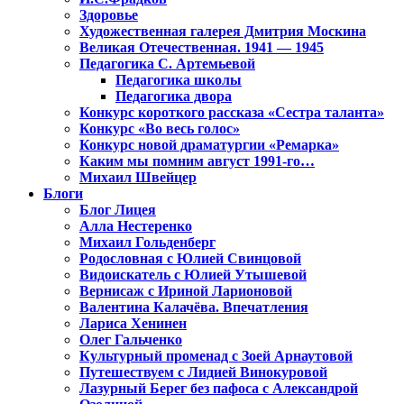
Здоровье
Художественная галерея Дмитрия Москина
Великая Отечественная. 1941 — 1945
Педагогика С. Артемьевой
Педагогика школы
Педагогика двора
Конкурс короткого рассказа «Сестра таланта»
Конкурс «Во весь голос»
Конкурс новой драматургии «Ремарка»
Каким мы помним август 1991-го…
Михаил Швейцер
Блоги
Блог Лицея
Алла Нестеренко
Михаил Гольденберг
Родословная с Юлией Свинцовой
Видоискатель с Юлией Утышевой
Вернисаж с Ириной Ларионовой
Валентина Калачёва. Впечатления
Лариса Хенинен
Олег Гальченко
Культурный променад с Зоей Арнаутовой
Путешествуем с Лидией Винокуровой
Лазурный Берег без пафоса с Александрой