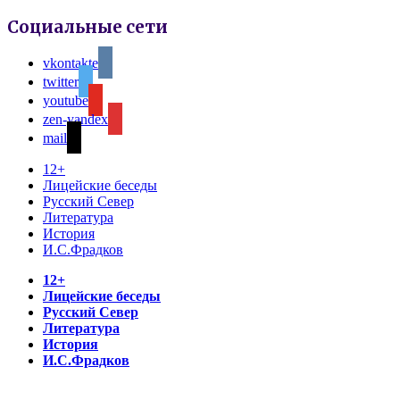
Социальные сети
vkontakte
twitter
youtube
zen-yandex
mail
12+
Лицейские беседы
Русский Север
Литература
История
И.С.Фрадков
12+
Лицейские беседы
Русский Север
Литература
История
И.С.Фрадков