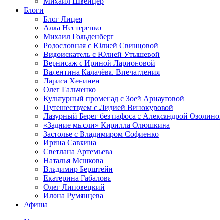
Михаил Швейцер
Блоги
Блог Лицея
Алла Нестеренко
Михаил Гольденберг
Родословная с Юлией Свинцовой
Видоискатель с Юлией Утышевой
Вернисаж с Ириной Ларионовой
Валентина Калачёва. Впечатления
Лариса Хенинен
Олег Гальченко
Культурный променад с Зоей Арнаутовой
Путешествуем с Лидией Винокуровой
Лазурный Берег без пафоса с Александрой Озолино
«Задние мысли» Кирилла Олюшкина
Застолье с Владимиром Софиенко
Ирина Савкина
Светлана Артемьева
Наталья Мешкова
Владимир Берштейн
Екатерина Габалова
Олег Липовецкий
Илона Румянцева
Афиша