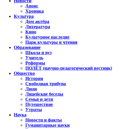
Новости
Анонс
Хроника
Культура
Дом актёра
Литература
Кино
Культурное наследие
Парк культуры и чтения
Образование
Школа и вуз
Учитель
Реформы
ПОЛЁТ (научно-педагогический вестник)
Общество
История
Свободная трибуна
Люди
Лицейские беседы
Семья и дети
Путешествие
Утраты
Наука
Новости и факты
Гуманитарные науки