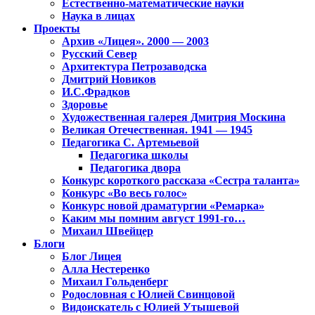
Естественно-математические науки
Наука в лицах
Проекты
Архив «Лицея». 2000 — 2003
Русский Север
Архитектура Петрозаводска
Дмитрий Новиков
И.С.Фрадков
Здоровье
Художественная галерея Дмитрия Москина
Великая Отечественная. 1941 — 1945
Педагогика С. Артемьевой
Педагогика школы
Педагогика двора
Конкурс короткого рассказа «Сестра таланта»
Конкурс «Во весь голос»
Конкурс новой драматургии «Ремарка»
Каким мы помним август 1991-го…
Михаил Швейцер
Блоги
Блог Лицея
Алла Нестеренко
Михаил Гольденберг
Родословная с Юлией Свинцовой
Видоискатель с Юлией Утышевой