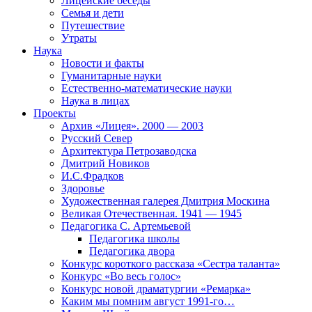
Лицейские беседы
Семья и дети
Путешествие
Утраты
Наука
Новости и факты
Гуманитарные науки
Естественно-математические науки
Наука в лицах
Проекты
Архив «Лицея». 2000 — 2003
Русский Север
Архитектура Петрозаводска
Дмитрий Новиков
И.С.Фрадков
Здоровье
Художественная галерея Дмитрия Москина
Великая Отечественная. 1941 — 1945
Педагогика С. Артемьевой
Педагогика школы
Педагогика двора
Конкурс короткого рассказа «Сестра таланта»
Конкурс «Во весь голос»
Конкурс новой драматургии «Ремарка»
Каким мы помним август 1991-го…