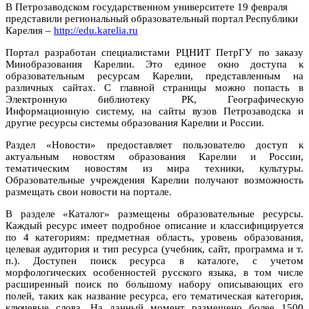
В Петрозаводском государственном университете 19 февраля
представили региональный образовательный портал Республики
Карелия –
http://edu.karelia.ru
Портал разработан специалистами РЦНИТ ПетрГУ по заказу
Минобразования Карелии. Это единое окно доступа к
образовательным ресурсам Карелии, представленным на
различных сайтах. С главной страницы можно попасть в
Электронную библиотеку РК, Географическую
Информационную систему, на сайты вузов Петрозаводска и
другие ресурсы системы образования Карелии и России.
Раздел «Новости» предоставляет пользователю доступ к
актуальным новостям образования Карелии и России,
тематическим новостям из мира техники, культуры.
Образовательные учреждения Карелии получают возможность
размещать свои новости на портале.
В разделе «Каталог» размещены образовательные ресурсы.
Каждый ресурс имеет подробное описание и классифицируется
по 4 категориям: предметная область, уровень образования,
целевая аудитория и тип ресурса (учебник, сайт, программа и т.
п.). Доступен поиск ресурса в каталоге, с учетом
морфологических особенностей русского языка, в том числе
расширенный поиск по большому набору описывающих его
полей, таких как название ресурса, его тематическая категория,
ключевые слова. На данный момент размещено более 1500