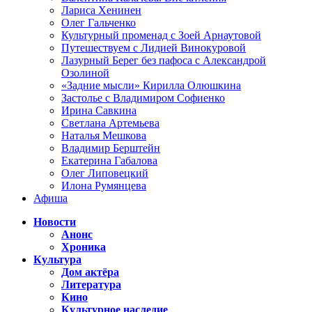
Лариса Хенинен
Олег Гальченко
Культурный променад с Зоей Арнаутовой
Путешествуем с Лидией Винокуровой
Лазурный Берег без пафоса с Александрой
Озолиной
«Задние мысли» Кирилла Олюшкина
Застолье с Владимиром Софиенко
Ирина Савкина
Светлана Артемьева
Наталья Мешкова
Владимир Берштейн
Екатерина Габалова
Олег Липовецкий
Илона Румянцева
Афиша
Новости
Анонс
Хроника
Культура
Дом актёра
Литература
Кино
Культурное наследие