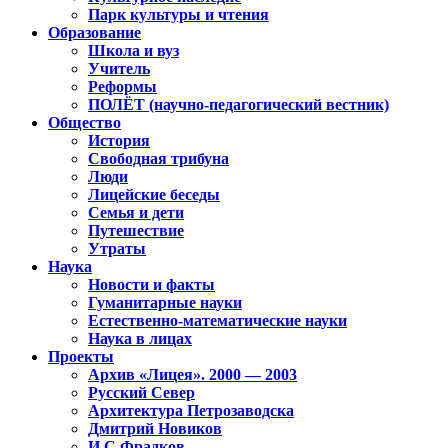
Парк культуры и чтения
Образование
Школа и вуз
Учитель
Реформы
ПОЛЁТ (научно-педагогический вестник)
Общество
История
Свободная трибуна
Люди
Лицейские беседы
Семья и дети
Путешествие
Утраты
Наука
Новости и факты
Гуманитарные науки
Естественно-математические науки
Наука в лицах
Проекты
Архив «Лицея». 2000 — 2003
Русский Север
Архитектура Петрозаводска
Дмитрий Новиков
И.С.Фрадков