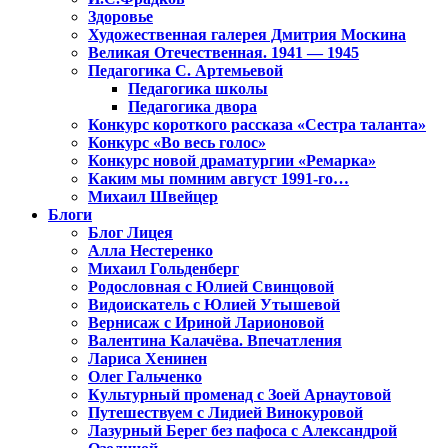
Здоровье
Художественная галерея Дмитрия Москина
Великая Отечественная. 1941 — 1945
Педагогика С. Артемьевой
Педагогика школы
Педагогика двора
Конкурс короткого рассказа «Сестра таланта»
Конкурс «Во весь голос»
Конкурс новой драматургии «Ремарка»
Каким мы помним август 1991-го…
Михаил Швейцер
Блоги
Блог Лицея
Алла Нестеренко
Михаил Гольденберг
Родословная с Юлией Свинцовой
Видоискатель с Юлией Утышевой
Вернисаж с Ириной Ларионовой
Валентина Калачёва. Впечатления
Лариса Хенинен
Олег Гальченко
Культурный променад с Зоей Арнаутовой
Путешествуем с Лидией Винокуровой
Лазурный Берег без пафоса с Александрой