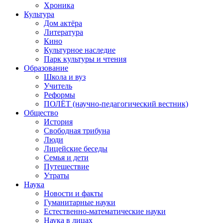
Хроника
Культура
Дом актёра
Литература
Кино
Культурное наследие
Парк культуры и чтения
Образование
Школа и вуз
Учитель
Реформы
ПОЛЁТ (научно-педагогический вестник)
Общество
История
Свободная трибуна
Люди
Лицейские беседы
Семья и дети
Путешествие
Утраты
Наука
Новости и факты
Гуманитарные науки
Естественно-математические науки
Наука в лицах