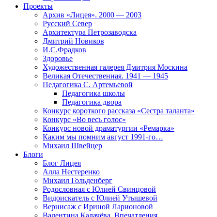
Проекты
Архив «Лицея». 2000 — 2003
Русский Север
Архитектура Петрозаводска
Дмитрий Новиков
И.С.Фрадков
Здоровье
Художественная галерея Дмитрия Москина
Великая Отечественная. 1941 — 1945
Педагогика С. Артемьевой
Педагогика школы
Педагогика двора
Конкурс короткого рассказа «Сестра таланта»
Конкурс «Во весь голос»
Конкурс новой драматургии «Ремарка»
Каким мы помним август 1991-го…
Михаил Швейцер
Блоги
Блог Лицея
Алла Нестеренко
Михаил Гольденберг
Родословная с Юлией Свинцовой
Видоискатель с Юлией Утышевой
Вернисаж с Ириной Ларионовой
Валентина Калачёва. Впечатления