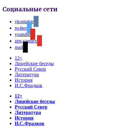
Социальные сети
vkontakte
twitter
youtube
zen-yandex
mail
12+
Лицейские беседы
Русский Север
Литература
История
И.С.Фрадков
12+
Лицейские беседы
Русский Север
Литература
История
И.С.Фрадков