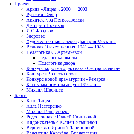
Проекты
Архив «Лицея». 2000 — 2003
Русский Север
Архитектура Петрозаводска
Дмитрий Новиков
И.С.Фрадков
Здоровье
Художественная галерея Дмитрия Москина
Великая Отечественная. 1941 — 1945
Педагогика С. Артемьевой
Педагогика школы
Педагогика двора
Конкурс короткого рассказа «Сестра таланта»
Конкурс «Во весь голос»
Конкурс новой драматургии «Ремарка»
Каким мы помним август 1991-го…
Михаил Швейцер
Блоги
Блог Лицея
Алла Нестеренко
Михаил Гольденберг
Родословная с Юлией Свинцовой
Видоискатель с Юлией Утышевой
Вернисаж с Ириной Ларионовой
Валентина Калачёва. Впечатления