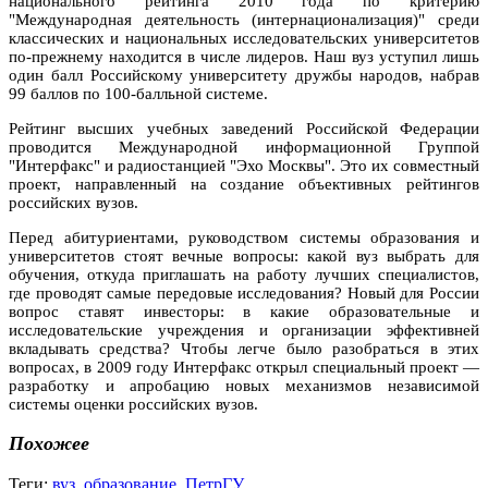
национального рейтинга 2010 года по критерию
"Международная деятельность (интернационализация)" среди
классических и национальных исследовательских университетов
по-прежнему находится в числе лидеров. Наш вуз уступил лишь
один балл Российскому университету дружбы народов, набрав
99 баллов по 100-балльной системе.
Рейтинг высших учебных заведений Российской Федерации
проводится Международной информационной Группой
"Интерфакс" и радиостанцией "Эхо Москвы". Это их совместный
проект, направленный на создание объективных рейтингов
российских вузов.
Перед абитуриентами, руководством системы образования и
университетов стоят вечные вопросы: какой вуз выбрать для
обучения, откуда приглашать на работу лучших специалистов,
где проводят самые передовые исследования? Новый для России
вопрос ставят инвесторы: в какие образовательные и
исследовательские учреждения и организации эффективней
вкладывать средства? Чтобы легче было разобраться в этих
вопросах, в 2009 году Интерфакс открыл специальный проект —
разработку и апробацию новых механизмов независимой
системы оценки российских вузов.
Похожее
Теги:
вуз
,
образование
,
ПетрГУ