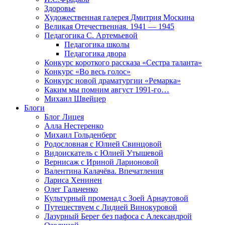
Здоровье
Художественная галерея Дмитрия Москина
Великая Отечественная. 1941 — 1945
Педагогика С. Артемьевой
Педагогика школы
Педагогика двора
Конкурс короткого рассказа «Сестра таланта»
Конкурс «Во весь голос»
Конкурс новой драматургии «Ремарка»
Каким мы помним август 1991-го…
Михаил Швейцер
Блоги
Блог Лицея
Алла Нестеренко
Михаил Гольденберг
Родословная с Юлией Свинцовой
Видоискатель с Юлией Утышевой
Вернисаж с Ириной Ларионовой
Валентина Калачёва. Впечатления
Лариса Хенинен
Олег Гальченко
Культурный променад с Зоей Арнаутовой
Путешествуем с Лидией Винокуровой
Лазурный Берег без пафоса с Александрой