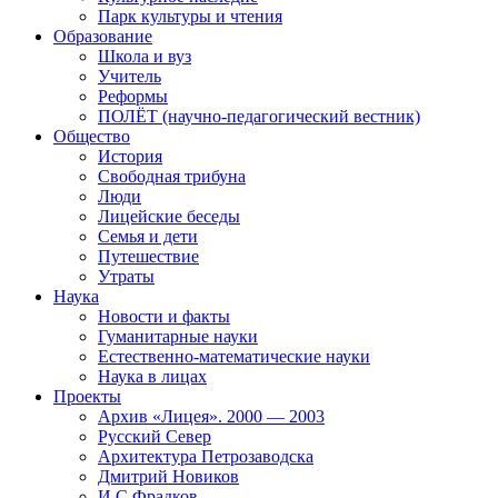
Парк культуры и чтения
Образование
Школа и вуз
Учитель
Реформы
ПОЛЁТ (научно-педагогический вестник)
Общество
История
Свободная трибуна
Люди
Лицейские беседы
Семья и дети
Путешествие
Утраты
Наука
Новости и факты
Гуманитарные науки
Естественно-математические науки
Наука в лицах
Проекты
Архив «Лицея». 2000 — 2003
Русский Север
Архитектура Петрозаводска
Дмитрий Новиков
И.С.Фрадков