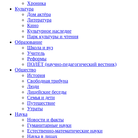
Хроника
Культура
Дом актёра
Литература
Кино
Культурное наследие
Парк культуры и чтения
Образование
Школа и вуз
Учитель
Реформы
ПОЛЁТ (научно-педагогический вестник)
Общество
История
Свободная трибуна
Люди
Лицейские беседы
Семья и дети
Путешествие
Утраты
Наука
Новости и факты
Гуманитарные науки
Естественно-математические науки
Наука в лицах