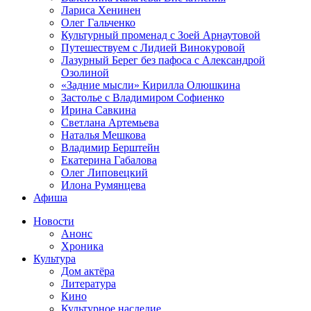
Лариса Хенинен
Олег Гальченко
Культурный променад с Зоей Арнаутовой
Путешествуем с Лидией Винокуровой
Лазурный Берег без пафоса с Александрой
Озолиной
«Задние мысли» Кирилла Олюшкина
Застолье с Владимиром Софиенко
Ирина Савкина
Светлана Артемьева
Наталья Мешкова
Владимир Берштейн
Екатерина Габалова
Олег Липовецкий
Илона Румянцева
Афиша
Новости
Анонс
Хроника
Культура
Дом актёра
Литература
Кино
Культурное наследие