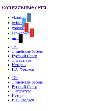
Социальные сети
vkontakte
twitter
youtube
zen-yandex
mail
12+
Лицейские беседы
Русский Север
Литература
История
И.С.Фрадков
12+
Лицейские беседы
Русский Север
Литература
История
И.С.Фрадков