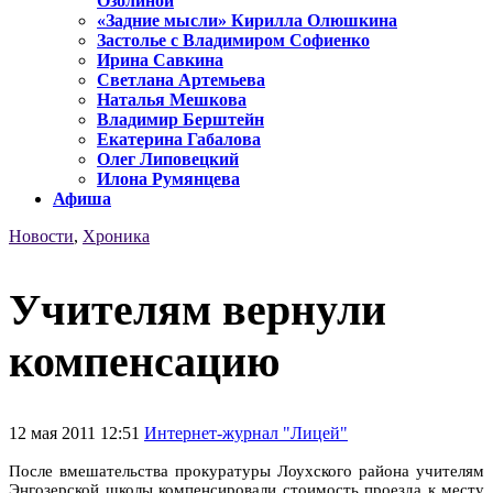
Озолиной
«Задние мысли» Кирилла Олюшкина
Застолье с Владимиром Софиенко
Ирина Савкина
Светлана Артемьева
Наталья Мешкова
Владимир Берштейн
Екатерина Габалова
Олег Липовецкий
Илона Румянцева
Афиша
Новости
,
Хроника
Учителям вернули
компенсацию
12 мая 2011 12:51
Интернет-журнал "Лицей"
После вмешательства прокуратуры Лоухского района учителям
Энгозерской школы компенсировали стоимость проезда к месту