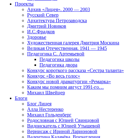
Проекты
Архив «Лицея». 2000 — 2003
Русский Север
Архитектура Петрозаводска
Дмитрий Новиков
И.С.Фрадков
Здоровье
Художественная галерея Дмитрия Москина
Великая Отечественная. 1941 — 1945
Педагогика С. Артемьевой
Педагогика школы
Педагогика двора
Конкурс короткого рассказа «Сестра таланта»
Конкурс «Во весь голос»
Конкурс новой драматургии «Ремарка»
Каким мы помним август 1991-го…
Михаил Швейцер
Блоги
Блог Лицея
Алла Нестеренко
Михаил Гольденберг
Родословная с Юлией Свинцовой
Видоискатель с Юлией Утышевой
Вернисаж с Ириной Ларионовой
Валентина Калачёва. Впечатления