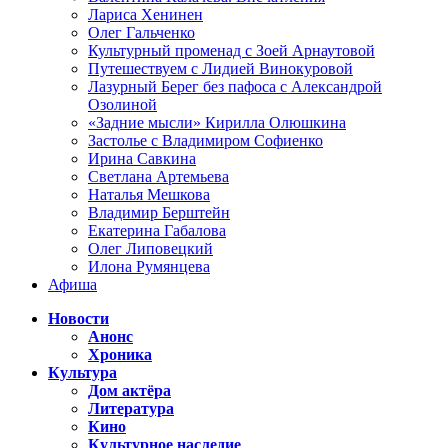
Лариса Хенинен
Олег Гальченко
Культурный променад с Зоей Арнаутовой
Путешествуем с Лидией Винокуровой
Лазурный Берег без пафоса с Александрой
Озолиной
«Задние мысли» Кирилла Олюшкина
Застолье с Владимиром Софиенко
Ирина Савкина
Светлана Артемьева
Наталья Мешкова
Владимир Берштейн
Екатерина Габалова
Олег Липовецкий
Илона Румянцева
Афиша
Новости
Анонс
Хроника
Культура
Дом актёра
Литература
Кино
Культурное наследие