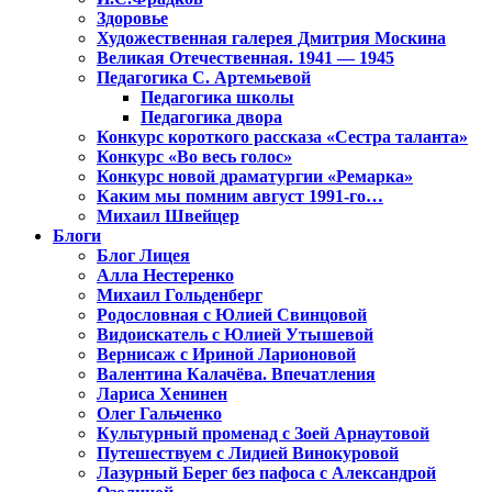
Здоровье
Художественная галерея Дмитрия Москина
Великая Отечественная. 1941 — 1945
Педагогика С. Артемьевой
Педагогика школы
Педагогика двора
Конкурс короткого рассказа «Сестра таланта»
Конкурс «Во весь голос»
Конкурс новой драматургии «Ремарка»
Каким мы помним август 1991-го…
Михаил Швейцер
Блоги
Блог Лицея
Алла Нестеренко
Михаил Гольденберг
Родословная с Юлией Свинцовой
Видоискатель с Юлией Утышевой
Вернисаж с Ириной Ларионовой
Валентина Калачёва. Впечатления
Лариса Хенинен
Олег Гальченко
Культурный променад с Зоей Арнаутовой
Путешествуем с Лидией Винокуровой
Лазурный Берег без пафоса с Александрой