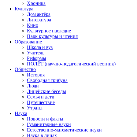
Хроника
Культура
Дом актёра
Литература
Кино
Культурное наследие
Парк культуры и чтения
Образование
Школа и вуз
Учитель
Реформы
ПОЛЁТ (научно-педагогический вестник)
Общество
История
Свободная трибуна
Люди
Лицейские беседы
Семья и дети
Путешествие
Утраты
Наука
Новости и факты
Гуманитарные науки
Естественно-математические науки
Наука в лицах