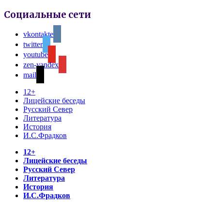
Социальные сети
vkontakte
twitter
youtube
zen-yandex
mail
12+
Лицейские беседы
Русский Север
Литература
История
И.С.Фрадков
12+
Лицейские беседы
Русский Север
Литература
История
И.С.Фрадков