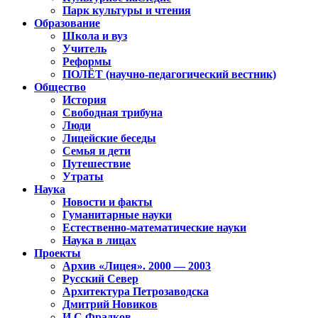
Парк культуры и чтения
Образование
Школа и вуз
Учитель
Реформы
ПОЛЁТ (научно-педагогический вестник)
Общество
История
Свободная трибуна
Люди
Лицейские беседы
Семья и дети
Путешествие
Утраты
Наука
Новости и факты
Гуманитарные науки
Естественно-математические науки
Наука в лицах
Проекты
Архив «Лицея». 2000 — 2003
Русский Север
Архитектура Петрозаводска
Дмитрий Новиков
И.С.Фрадков