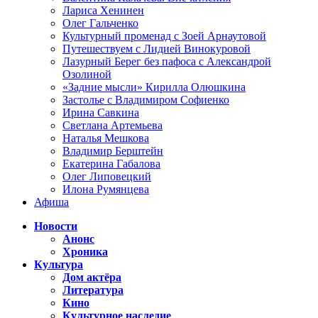
Лариса Хенинен
Олег Гальченко
Культурный променад с Зоей Арнаутовой
Путешествуем с Лидией Винокуровой
Лазурный Берег без пафоса с Александрой
Озолиной
«Задние мысли» Кирилла Олюшкина
Застолье с Владимиром Софиенко
Ирина Савкина
Светлана Артемьева
Наталья Мешкова
Владимир Берштейн
Екатерина Габалова
Олег Липовецкий
Илона Румянцева
Афиша
Новости
Анонс
Хроника
Культура
Дом актёра
Литература
Кино
Культурное наследие