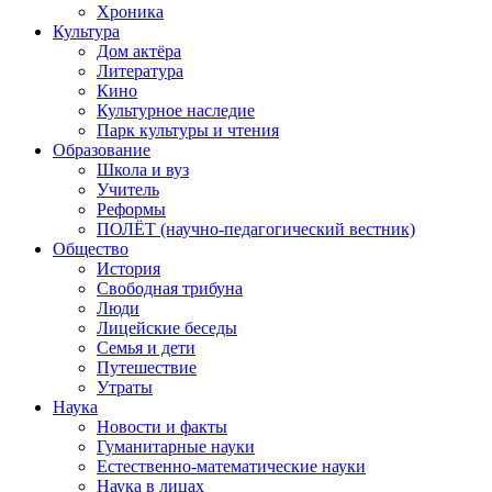
Хроника
Культура
Дом актёра
Литература
Кино
Культурное наследие
Парк культуры и чтения
Образование
Школа и вуз
Учитель
Реформы
ПОЛЁТ (научно-педагогический вестник)
Общество
История
Свободная трибуна
Люди
Лицейские беседы
Семья и дети
Путешествие
Утраты
Наука
Новости и факты
Гуманитарные науки
Естественно-математические науки
Наука в лицах