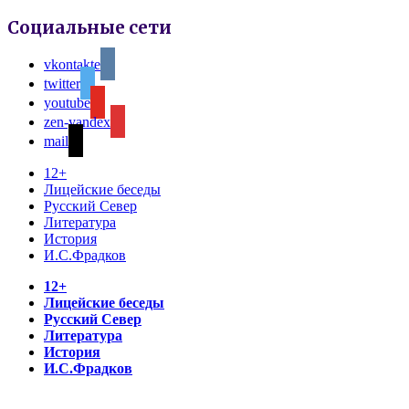
Социальные сети
vkontakte
twitter
youtube
zen-yandex
mail
12+
Лицейские беседы
Русский Север
Литература
История
И.С.Фрадков
12+
Лицейские беседы
Русский Север
Литература
История
И.С.Фрадков