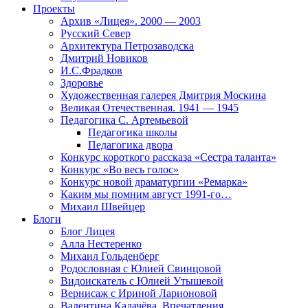
Проекты
Архив «Лицея». 2000 — 2003
Русский Север
Архитектура Петрозаводска
Дмитрий Новиков
И.С.Фрадков
Здоровье
Художественная галерея Дмитрия Москина
Великая Отечественная. 1941 — 1945
Педагогика С. Артемьевой
Педагогика школы
Педагогика двора
Конкурс короткого рассказа «Сестра таланта»
Конкурс «Во весь голос»
Конкурс новой драматургии «Ремарка»
Каким мы помним август 1991-го…
Михаил Швейцер
Блоги
Блог Лицея
Алла Нестеренко
Михаил Гольденберг
Родословная с Юлией Свинцовой
Видоискатель с Юлией Утышевой
Вернисаж с Ириной Ларионовой
Валентина Калачёва. Впечатления