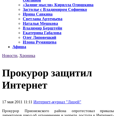
Озолиной
«Задние мысли» Кирилла Олюшкина
Застолье с Владимиром Софиенко
Ирина Савкина
Светлана Артемьева
Наталья Мешкова
Владимир Берштейн
Екатерина Габалова
Олег Липовецкий
Илона Румянцева
Афиша
Новости
,
Хроника
Прокурор защитил
Интернет
17 мая 2011 11:11
Интернет-журнал "Лицей"
Прокурор Прионежского района опротестовал приказы
директоров школ об ограничении и запрете доступа к Интернет-