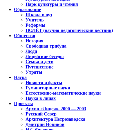
Парк культуры и чтения
Образование
Школа и вуз
Учитель
Реформы
ПОЛЁТ (научно-педагогический вестник)
Общество
История
Свободная трибуна
Люди
Лицейские беседы
Семья и дети
Путешествие
Утраты
Наука
Новости и факты
Гуманитарные науки
Естественно-математические науки
Наука в лицах
Проекты
Архив «Лицея». 2000 — 2003
Русский Север
Архитектура Петрозаводска
Дмитрий Новиков
И.С.Фрадков