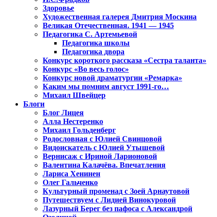
Здоровье
Художественная галерея Дмитрия Москина
Великая Отечественная. 1941 — 1945
Педагогика С. Артемьевой
Педагогика школы
Педагогика двора
Конкурс короткого рассказа «Сестра таланта»
Конкурс «Во весь голос»
Конкурс новой драматургии «Ремарка»
Каким мы помним август 1991-го…
Михаил Швейцер
Блоги
Блог Лицея
Алла Нестеренко
Михаил Гольденберг
Родословная с Юлией Свинцовой
Видоискатель с Юлией Утышевой
Вернисаж с Ириной Ларионовой
Валентина Калачёва. Впечатления
Лариса Хенинен
Олег Гальченко
Культурный променад с Зоей Арнаутовой
Путешествуем с Лидией Винокуровой
Лазурный Берег без пафоса с Александрой