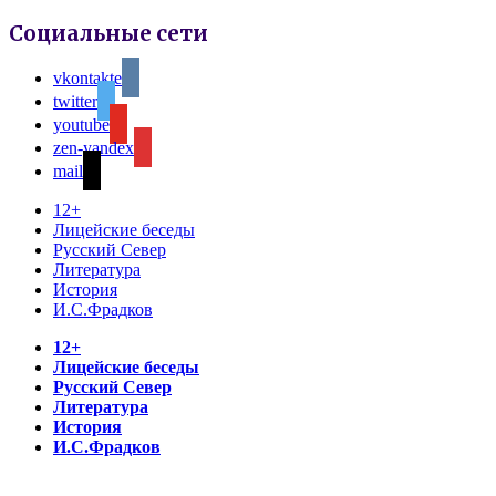
Социальные сети
vkontakte
twitter
youtube
zen-yandex
mail
12+
Лицейские беседы
Русский Север
Литература
История
И.С.Фрадков
12+
Лицейские беседы
Русский Север
Литература
История
И.С.Фрадков