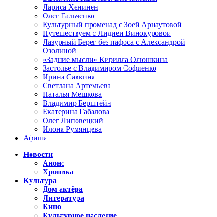
Лариса Хенинен
Олег Гальченко
Культурный променад с Зоей Арнаутовой
Путешествуем с Лидией Винокуровой
Лазурный Берег без пафоса с Александрой
Озолиной
«Задние мысли» Кирилла Олюшкина
Застолье с Владимиром Софиенко
Ирина Савкина
Светлана Артемьева
Наталья Мешкова
Владимир Берштейн
Екатерина Габалова
Олег Липовецкий
Илона Румянцева
Афиша
Новости
Анонс
Хроника
Культура
Дом актёра
Литература
Кино
Культурное наследие