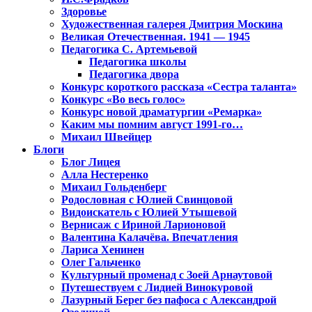
Здоровье
Художественная галерея Дмитрия Москина
Великая Отечественная. 1941 — 1945
Педагогика С. Артемьевой
Педагогика школы
Педагогика двора
Конкурс короткого рассказа «Сестра таланта»
Конкурс «Во весь голос»
Конкурс новой драматургии «Ремарка»
Каким мы помним август 1991-го…
Михаил Швейцер
Блоги
Блог Лицея
Алла Нестеренко
Михаил Гольденберг
Родословная с Юлией Свинцовой
Видоискатель с Юлией Утышевой
Вернисаж с Ириной Ларионовой
Валентина Калачёва. Впечатления
Лариса Хенинен
Олег Гальченко
Культурный променад с Зоей Арнаутовой
Путешествуем с Лидией Винокуровой
Лазурный Берег без пафоса с Александрой