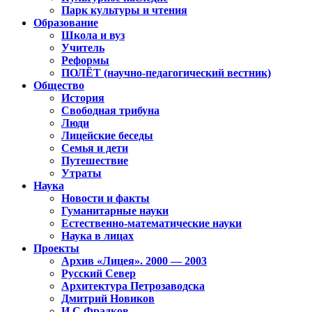
Парк культуры и чтения
Образование
Школа и вуз
Учитель
Реформы
ПОЛЁТ (научно-педагогический вестник)
Общество
История
Свободная трибуна
Люди
Лицейские беседы
Семья и дети
Путешествие
Утраты
Наука
Новости и факты
Гуманитарные науки
Естественно-математические науки
Наука в лицах
Проекты
Архив «Лицея». 2000 — 2003
Русский Север
Архитектура Петрозаводска
Дмитрий Новиков
И.С.Фрадков