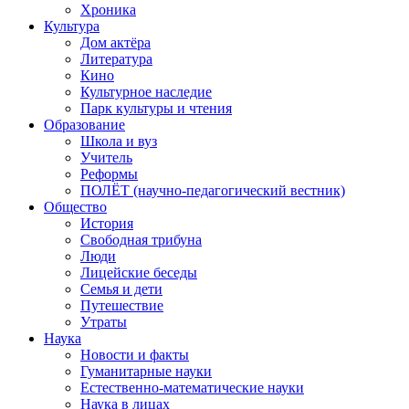
Хроника
Культура
Дом актёра
Литература
Кино
Культурное наследие
Парк культуры и чтения
Образование
Школа и вуз
Учитель
Реформы
ПОЛЁТ (научно-педагогический вестник)
Общество
История
Свободная трибуна
Люди
Лицейские беседы
Семья и дети
Путешествие
Утраты
Наука
Новости и факты
Гуманитарные науки
Естественно-математические науки
Наука в лицах