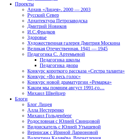
Проекты
Архив «Лицея». 2000 — 2003
Русский Север
Архитектура Петрозаводска
Дмитрий Новиков
И.С.Фрадков
Здоровье
Художественная галерея Дмитрия Москина
Великая Отечественная. 1941 — 1945
Педагогика С. Артемьевой
Педагогика школы
Педагогика двора
Конкурс короткого рассказа «Сестра таланта»
Конкурс «Во весь голос»
Конкурс новой драматургии «Ремарка»
Каким мы помним август 1991-го…
Михаил Швейцер
Блоги
Блог Лицея
Алла Нестеренко
Михаил Гольденберг
Родословная с Юлией Свинцовой
Видоискатель с Юлией Утышевой
Вернисаж с Ириной Ларионовой
Валентина Калачёва. Впечатления