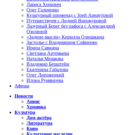
Лариса Хенинен
Олег Гальченко
Культурный променад с Зоей Арнаутовой
Путешествуем с Лидией Винокуровой
Лазурный Берег без пафоса с Александрой
Озолиной
«Задние мысли» Кирилла Олюшкина
Застолье с Владимиром Софиенко
Ирина Савкина
Светлана Артемьева
Наталья Мешкова
Владимир Берштейн
Екатерина Габалова
Олег Липовецкий
Илона Румянцева
Афиша
Новости
Анонс
Хроника
Культура
Дом актёра
Литература
Кино
Культурное наследие