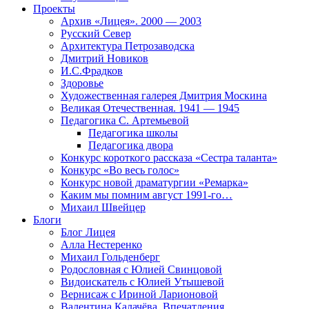
Проекты
Архив «Лицея». 2000 — 2003
Русский Север
Архитектура Петрозаводска
Дмитрий Новиков
И.С.Фрадков
Здоровье
Художественная галерея Дмитрия Москина
Великая Отечественная. 1941 — 1945
Педагогика С. Артемьевой
Педагогика школы
Педагогика двора
Конкурс короткого рассказа «Сестра таланта»
Конкурс «Во весь голос»
Конкурс новой драматургии «Ремарка»
Каким мы помним август 1991-го…
Михаил Швейцер
Блоги
Блог Лицея
Алла Нестеренко
Михаил Гольденберг
Родословная с Юлией Свинцовой
Видоискатель с Юлией Утышевой
Вернисаж с Ириной Ларионовой
Валентина Калачёва. Впечатления