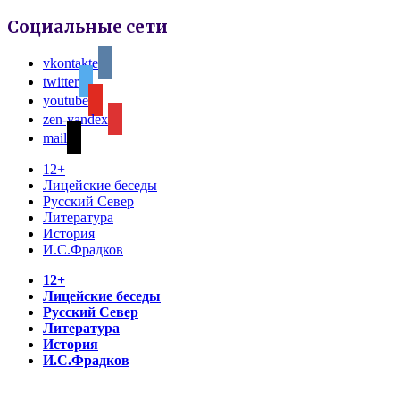
Социальные сети
vkontakte
twitter
youtube
zen-yandex
mail
12+
Лицейские беседы
Русский Север
Литература
История
И.С.Фрадков
12+
Лицейские беседы
Русский Север
Литература
История
И.С.Фрадков