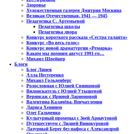
Здоровье
Художественная галерея Дмитрия Москина
Великая Отечественная. 1941 — 1945
Педагогика С. Артемьевой
Педагогика школы
Педагогика двора
Конкурс короткого рассказа «Сестра таланта»
Конкурс «Во весь голос»
Конкурс новой драматургии «Ремарка»
Каким мы помним август 1991-го…
Михаил Швейцер
Блоги
Блог Лицея
Алла Нестеренко
Михаил Гольденберг
Родословная с Юлией Свинцовой
Видоискатель с Юлией Утышевой
Вернисаж с Ириной Ларионовой
Валентина Калачёва. Впечатления
Лариса Хенинен
Олег Гальченко
Культурный променад с Зоей Арнаутовой
Путешествуем с Лидией Винокуровой
Лазурный Берег без пафоса с Александрой