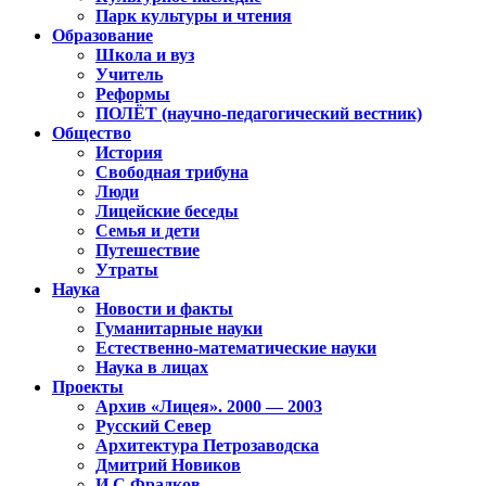
Парк культуры и чтения
Образование
Школа и вуз
Учитель
Реформы
ПОЛЁТ (научно-педагогический вестник)
Общество
История
Свободная трибуна
Люди
Лицейские беседы
Семья и дети
Путешествие
Утраты
Наука
Новости и факты
Гуманитарные науки
Естественно-математические науки
Наука в лицах
Проекты
Архив «Лицея». 2000 — 2003
Русский Север
Архитектура Петрозаводска
Дмитрий Новиков
И.С.Фрадков