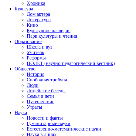
Хроника
Культура
Дом актёра
Литература
Кино
Культурное наследие
Парк культуры и чтения
Образование
Школа и вуз
Учитель
Реформы
ПОЛЁТ (научно-педагогический вестник)
Общество
История
Свободная трибуна
Люди
Лицейские беседы
Семья и дети
Путешествие
Утраты
Наука
Новости и факты
Гуманитарные науки
Естественно-математические науки
Наука в лицах