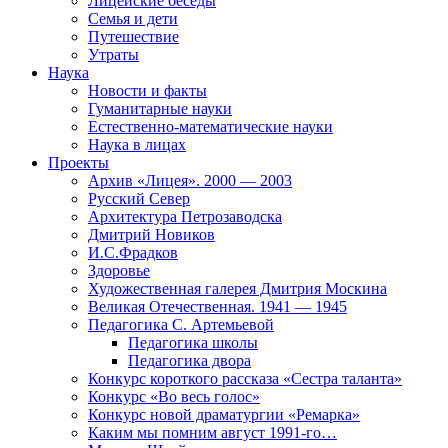
Лицейские беседы
Семья и дети
Путешествие
Утраты
Наука
Новости и факты
Гуманитарные науки
Естественно-математические науки
Наука в лицах
Проекты
Архив «Лицея». 2000 — 2003
Русский Север
Архитектура Петрозаводска
Дмитрий Новиков
И.С.Фрадков
Здоровье
Художественная галерея Дмитрия Москина
Великая Отечественная. 1941 — 1945
Педагогика С. Артемьевой
Педагогика школы
Педагогика двора
Конкурс короткого рассказа «Сестра таланта»
Конкурс «Во весь голос»
Конкурс новой драматургии «Ремарка»
Каким мы помним август 1991-го…