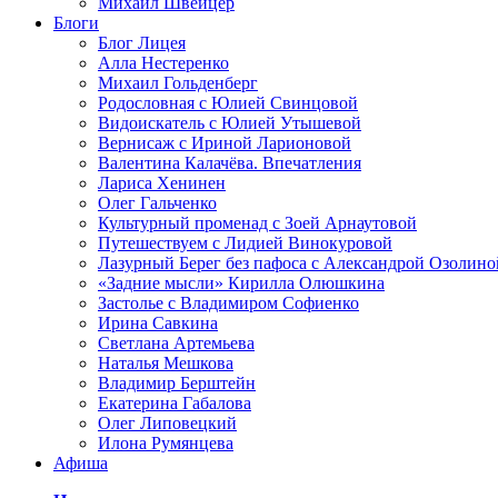
Михаил Швейцер
Блоги
Блог Лицея
Алла Нестеренко
Михаил Гольденберг
Родословная с Юлией Свинцовой
Видоискатель с Юлией Утышевой
Вернисаж с Ириной Ларионовой
Валентина Калачёва. Впечатления
Лариса Хенинен
Олег Гальченко
Культурный променад с Зоей Арнаутовой
Путешествуем с Лидией Винокуровой
Лазурный Берег без пафоса с Александрой Озолино
«Задние мысли» Кирилла Олюшкина
Застолье с Владимиром Софиенко
Ирина Савкина
Светлана Артемьева
Наталья Мешкова
Владимир Берштейн
Екатерина Габалова
Олег Липовецкий
Илона Румянцева
Афиша