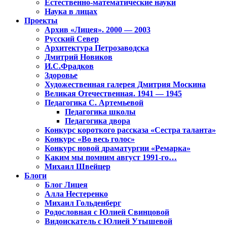
Естественно-математические науки
Наука в лицах
Проекты
Архив «Лицея». 2000 — 2003
Русский Север
Архитектура Петрозаводска
Дмитрий Новиков
И.С.Фрадков
Здоровье
Художественная галерея Дмитрия Москина
Великая Отечественная. 1941 — 1945
Педагогика С. Артемьевой
Педагогика школы
Педагогика двора
Конкурс короткого рассказа «Сестра таланта»
Конкурс «Во весь голос»
Конкурс новой драматургии «Ремарка»
Каким мы помним август 1991-го…
Михаил Швейцер
Блоги
Блог Лицея
Алла Нестеренко
Михаил Гольденберг
Родословная с Юлией Свинцовой
Видоискатель с Юлией Утышевой