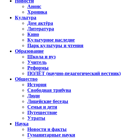
Новости
Анонс
Хроника
Культура
Дом актёра
Литература
Кино
Культурное наследие
Парк культуры и чтения
Образование
Школа и вуз
Учитель
Реформы
ПОЛЁТ (научно-педагогический вестник)
Общество
История
Свободная трибуна
Люди
Лицейские беседы
Семья и дети
Путешествие
Утраты
Наука
Новости и факты
Гуманитарные науки