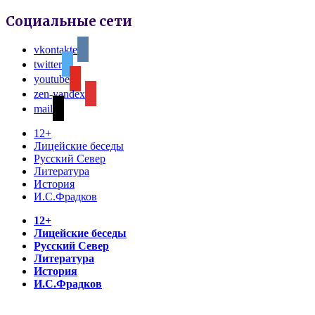
Социальные сети
vkontakte
twitter
youtube
zen-yandex
mail
12+
Лицейские беседы
Русский Север
Литература
История
И.С.Фрадков
12+
Лицейские беседы
Русский Север
Литература
История
И.С.Фрадков