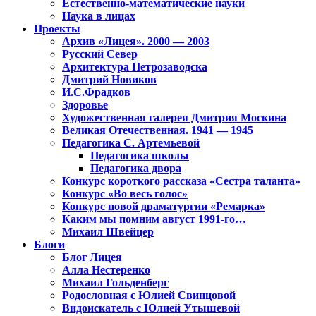
Естественно-математические науки
Наука в лицах
Проекты
Архив «Лицея». 2000 — 2003
Русский Север
Архитектура Петрозаводска
Дмитрий Новиков
И.С.Фрадков
Здоровье
Художественная галерея Дмитрия Москина
Великая Отечественная. 1941 — 1945
Педагогика С. Артемьевой
Педагогика школы
Педагогика двора
Конкурс короткого рассказа «Сестра таланта»
Конкурс «Во весь голос»
Конкурс новой драматургии «Ремарка»
Каким мы помним август 1991-го…
Михаил Швейцер
Блоги
Блог Лицея
Алла Нестеренко
Михаил Гольденберг
Родословная с Юлией Свинцовой
Видоискатель с Юлией Утышевой