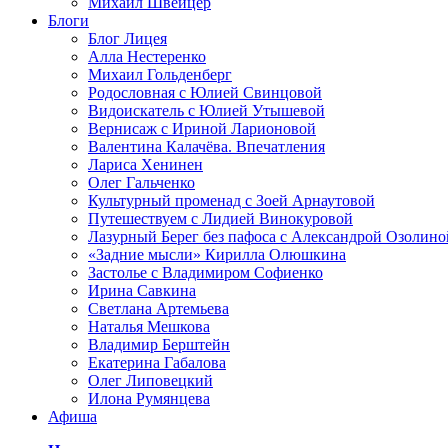
Михаил Швейцер
Блоги
Блог Лицея
Алла Нестеренко
Михаил Гольденберг
Родословная с Юлией Свинцовой
Видоискатель с Юлией Утышевой
Вернисаж с Ириной Ларионовой
Валентина Калачёва. Впечатления
Лариса Хенинен
Олег Гальченко
Культурный променад с Зоей Арнаутовой
Путешествуем с Лидией Винокуровой
Лазурный Берег без пафоса с Александрой Озолино
«Задние мысли» Кирилла Олюшкина
Застолье с Владимиром Софиенко
Ирина Савкина
Светлана Артемьева
Наталья Мешкова
Владимир Берштейн
Екатерина Габалова
Олег Липовецкий
Илона Румянцева
Афиша