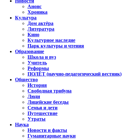
Новости
Анонс
Хроника
Культура
Дом актёра
Литература
Кино
Культурное наследие
Парк культуры и чтения
Образование
Школа и вуз
Учитель
Реформы
ПОЛЁТ (научно-педагогический вестник)
Общество
История
Свободная трибуна
Люди
Лицейские беседы
Семья и дети
Путешествие
Утраты
Наука
Новости и факты
Гуманитарные науки