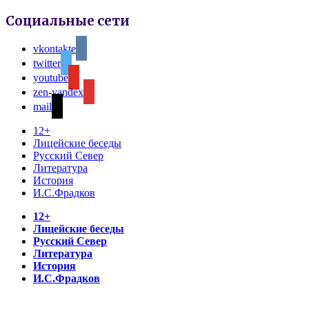
Социальные сети
vkontakte
twitter
youtube
zen-yandex
mail
12+
Лицейские беседы
Русский Север
Литература
История
И.С.Фрадков
12+
Лицейские беседы
Русский Север
Литература
История
И.С.Фрадков