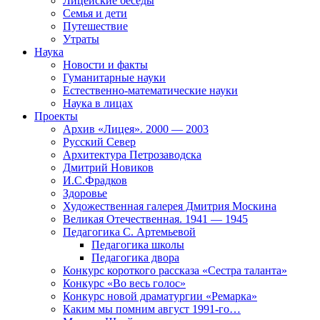
Лицейские беседы
Семья и дети
Путешествие
Утраты
Наука
Новости и факты
Гуманитарные науки
Естественно-математические науки
Наука в лицах
Проекты
Архив «Лицея». 2000 — 2003
Русский Север
Архитектура Петрозаводска
Дмитрий Новиков
И.С.Фрадков
Здоровье
Художественная галерея Дмитрия Москина
Великая Отечественная. 1941 — 1945
Педагогика С. Артемьевой
Педагогика школы
Педагогика двора
Конкурс короткого рассказа «Сестра таланта»
Конкурс «Во весь голос»
Конкурс новой драматургии «Ремарка»
Каким мы помним август 1991-го…