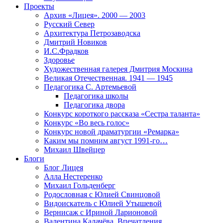
Проекты
Архив «Лицея». 2000 — 2003
Русский Север
Архитектура Петрозаводска
Дмитрий Новиков
И.С.Фрадков
Здоровье
Художественная галерея Дмитрия Москина
Великая Отечественная. 1941 — 1945
Педагогика С. Артемьевой
Педагогика школы
Педагогика двора
Конкурс короткого рассказа «Сестра таланта»
Конкурс «Во весь голос»
Конкурс новой драматургии «Ремарка»
Каким мы помним август 1991-го…
Михаил Швейцер
Блоги
Блог Лицея
Алла Нестеренко
Михаил Гольденберг
Родословная с Юлией Свинцовой
Видоискатель с Юлией Утышевой
Вернисаж с Ириной Ларионовой
Валентина Калачёва. Впечатления