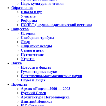
Парк культуры и чтения
Образование
Школа и вуз
Учитель
Реформы
ПОЛЁТ (научно-педагогический вестник)
Общество
История
Свободная трибуна
Люди
Лицейские беседы
Семья и дети
Путешествие
Утраты
Наука
Новости и факты
Гуманитарные науки
Естественно-математические науки
Наука в лицах
Проекты
Архив «Лицея». 2000 — 2003
Русский Север
Архитектура Петрозаводска
Дмитрий Новиков
И.С.Фрадков