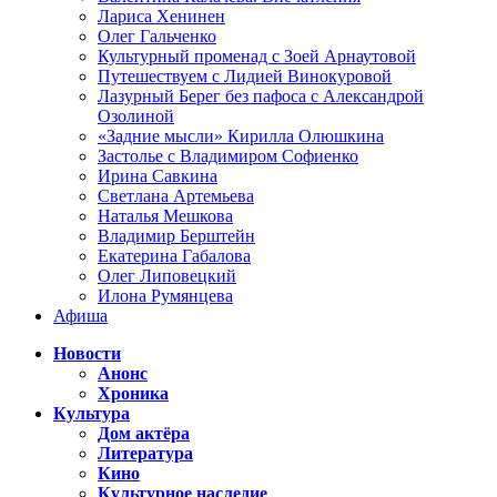
Лариса Хенинен
Олег Гальченко
Культурный променад с Зоей Арнаутовой
Путешествуем с Лидией Винокуровой
Лазурный Берег без пафоса с Александрой
Озолиной
«Задние мысли» Кирилла Олюшкина
Застолье с Владимиром Софиенко
Ирина Савкина
Светлана Артемьева
Наталья Мешкова
Владимир Берштейн
Екатерина Габалова
Олег Липовецкий
Илона Румянцева
Афиша
Новости
Анонс
Хроника
Культура
Дом актёра
Литература
Кино
Культурное наследие