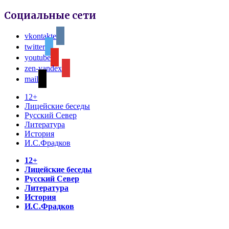
Социальные сети
vkontakte
twitter
youtube
zen-yandex
mail
12+
Лицейские беседы
Русский Север
Литература
История
И.С.Фрадков
12+
Лицейские беседы
Русский Север
Литература
История
И.С.Фрадков