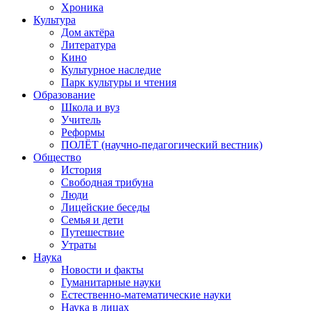
Хроника
Культура
Дом актёра
Литература
Кино
Культурное наследие
Парк культуры и чтения
Образование
Школа и вуз
Учитель
Реформы
ПОЛЁТ (научно-педагогический вестник)
Общество
История
Свободная трибуна
Люди
Лицейские беседы
Семья и дети
Путешествие
Утраты
Наука
Новости и факты
Гуманитарные науки
Естественно-математические науки
Наука в лицах