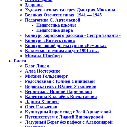
Здоровье
Художественная галерея Дмитрия Москина
Великая Отечественная. 1941 — 1945
Педагогика С. Артемьевой
Педагогика школы
Педагогика двора
Конкурс короткого рассказа «Сестра таланта»
Конкурс «Во весь голос»
Конкурс новой драматургии «Ремарка»
Каким мы помним август 1991-го…
Михаил Швейцер
Блоги
Блог Лицея
Алла Нестеренко
Михаил Гольденберг
Родословная с Юлией Свинцовой
Видоискатель с Юлией Утышевой
Вернисаж с Ириной Ларионовой
Валентина Калачёва. Впечатления
Лариса Хенинен
Олег Гальченко
Культурный променад с Зоей Арнаутовой
Путешествуем с Лидией Винокуровой
Лазурный Берег без пафоса с Александрой