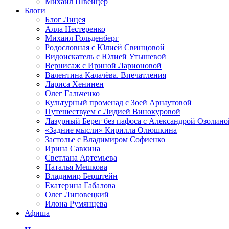
Михаил Швейцер
Блоги
Блог Лицея
Алла Нестеренко
Михаил Гольденберг
Родословная с Юлией Свинцовой
Видоискатель с Юлией Утышевой
Вернисаж с Ириной Ларионовой
Валентина Калачёва. Впечатления
Лариса Хенинен
Олег Гальченко
Культурный променад с Зоей Арнаутовой
Путешествуем с Лидией Винокуровой
Лазурный Берег без пафоса с Александрой Озолино
«Задние мысли» Кирилла Олюшкина
Застолье с Владимиром Софиенко
Ирина Савкина
Светлана Артемьева
Наталья Мешкова
Владимир Берштейн
Екатерина Габалова
Олег Липовецкий
Илона Румянцева
Афиша