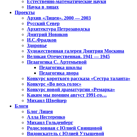
Естественно-математические науки
Наука в лицах
Проекты
Архив «Лицея». 2000 — 2003
Русский Север
Архитектура Петрозаводска
Дмитрий Новиков
И.С.Фрадков
Здоровье
Художественная галерея Дмитрия Москина
Великая Отечественная. 1941 — 1945
Педагогика С. Артемьевой
Педагогика школы
Педагогика двора
Конкурс короткого рассказа «Сестра таланта»
Конкурс «Во весь голос»
Конкурс новой драматургии «Ремарка»
Каким мы помним август 1991-го…
Михаил Швейцер
Блоги
Блог Лицея
Алла Нестеренко
Михаил Гольденберг
Родословная с Юлией Свинцовой
Видоискатель с Юлией Утышевой