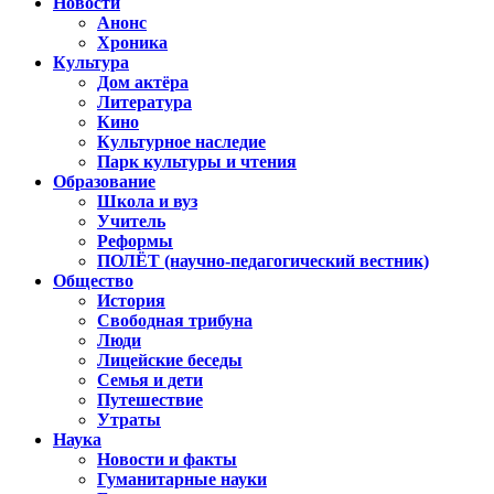
Новости
Анонс
Хроника
Культура
Дом актёра
Литература
Кино
Культурное наследие
Парк культуры и чтения
Образование
Школа и вуз
Учитель
Реформы
ПОЛЁТ (научно-педагогический вестник)
Общество
История
Свободная трибуна
Люди
Лицейские беседы
Семья и дети
Путешествие
Утраты
Наука
Новости и факты
Гуманитарные науки