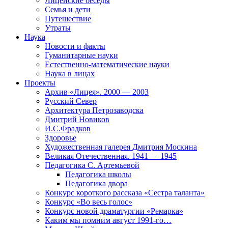
Лицейские беседы
Семья и дети
Путешествие
Утраты
Наука
Новости и факты
Гуманитарные науки
Естественно-математические науки
Наука в лицах
Проекты
Архив «Лицея». 2000 — 2003
Русский Север
Архитектура Петрозаводска
Дмитрий Новиков
И.С.Фрадков
Здоровье
Художественная галерея Дмитрия Москина
Великая Отечественная. 1941 — 1945
Педагогика С. Артемьевой
Педагогика школы
Педагогика двора
Конкурс короткого рассказа «Сестра таланта»
Конкурс «Во весь голос»
Конкурс новой драматургии «Ремарка»
Каким мы помним август 1991-го…