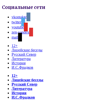
Социальные сети
vkontakte
twitter
youtube
zen-yandex
mail
12+
Лицейские беседы
Русский Север
Литература
История
И.С.Фрадков
12+
Лицейские беседы
Русский Север
Литература
История
И.С.Фрадков