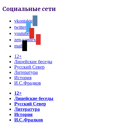
Социальные сети
vkontakte
twitter
youtube
zen-yandex
mail
12+
Лицейские беседы
Русский Север
Литература
История
И.С.Фрадков
12+
Лицейские беседы
Русский Север
Литература
История
И.С.Фрадков