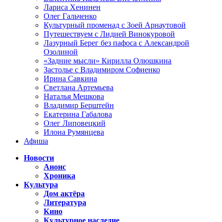
Лариса Хенинен
Олег Гальченко
Культурный променад с Зоей Арнаутовой
Путешествуем с Лидией Винокуровой
Лазурный Берег без пафоса с Александрой
Озолиной
«Задние мысли» Кирилла Олюшкина
Застолье с Владимиром Софиенко
Ирина Савкина
Светлана Артемьева
Наталья Мешкова
Владимир Берштейн
Екатерина Габалова
Олег Липовецкий
Илона Румянцева
Афиша
Новости
Анонс
Хроника
Культура
Дом актёра
Литература
Кино
Культурное наследие