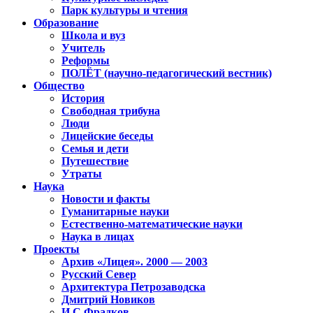
Парк культуры и чтения
Образование
Школа и вуз
Учитель
Реформы
ПОЛЁТ (научно-педагогический вестник)
Общество
История
Свободная трибуна
Люди
Лицейские беседы
Семья и дети
Путешествие
Утраты
Наука
Новости и факты
Гуманитарные науки
Естественно-математические науки
Наука в лицах
Проекты
Архив «Лицея». 2000 — 2003
Русский Север
Архитектура Петрозаводска
Дмитрий Новиков
И.С.Фрадков