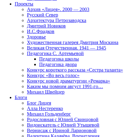
Проекты
Архив «Лицея». 2000 — 2003
Русский Север
Архитектура Петрозаводска
Дмитрий Новиков
И.С.Фрадков
Здоровье
Художественная галерея Дмитрия Москина
Великая Отечественная. 1941 — 1945
Педагогика С. Артемьевой
Педагогика школы
Педагогика двора
Конкурс короткого рассказа «Сестра таланта»
Конкурс «Во весь голос»
Конкурс новой драматургии «Ремарка»
Каким мы помним август 1991-го…
Михаил Швейцер
Блоги
Блог Лицея
Алла Нестеренко
Михаил Гольденберг
Родословная с Юлией Свинцовой
Видоискатель с Юлией Утышевой
Вернисаж с Ириной Ларионовой
Валентина Калачёва. Впечатления