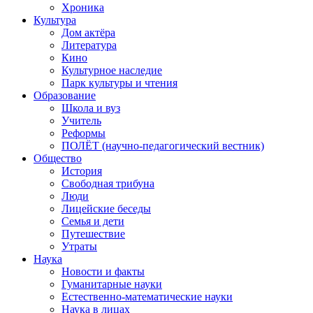
Хроника
Культура
Дом актёра
Литература
Кино
Культурное наследие
Парк культуры и чтения
Образование
Школа и вуз
Учитель
Реформы
ПОЛЁТ (научно-педагогический вестник)
Общество
История
Свободная трибуна
Люди
Лицейские беседы
Семья и дети
Путешествие
Утраты
Наука
Новости и факты
Гуманитарные науки
Естественно-математические науки
Наука в лицах