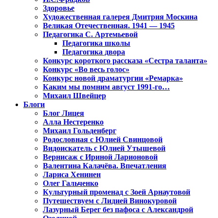
Здоровье
Художественная галерея Дмитрия Москина
Великая Отечественная. 1941 — 1945
Педагогика С. Артемьевой
Педагогика школы
Педагогика двора
Конкурс короткого рассказа «Сестра таланта»
Конкурс «Во весь голос»
Конкурс новой драматургии «Ремарка»
Каким мы помним август 1991-го…
Михаил Швейцер
Блоги
Блог Лицея
Алла Нестеренко
Михаил Гольденберг
Родословная с Юлией Свинцовой
Видоискатель с Юлией Утышевой
Вернисаж с Ириной Ларионовой
Валентина Калачёва. Впечатления
Лариса Хенинен
Олег Гальченко
Культурный променад с Зоей Арнаутовой
Путешествуем с Лидией Винокуровой
Лазурный Берег без пафоса с Александрой