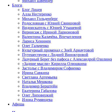
Михаил Швейцер
Блоги
Блог Лицея
Алла Нестеренко
Михаил Гольденберг
Родословная с Юлией Свинцовой
Видоискатель с Юлией Утышевой
Вернисаж с Ириной Ларионовой
Валентина Калачёва. Впечатления
Лариса Хенинен
Олег Гальченко
Культурный променад с Зоей Арнаутовой
Путешествуем с Лидией Винокуровой
Лазурный Берег без пафоса с Александрой Озолино
«Задние мысли» Кирилла Олюшкина
Застолье с Владимиром Софиенко
Ирина Савкина
Светлана Артемьева
Наталья Мешкова
Владимир Берштейн
Екатерина Габалова
Олег Липовецкий
Илона Румянцева
Афиша