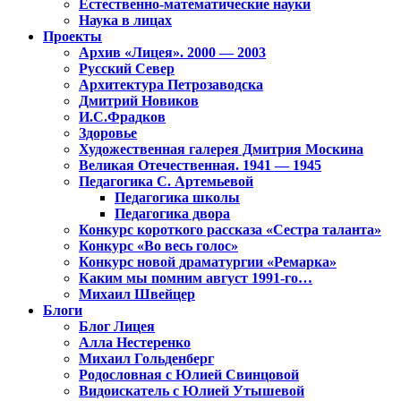
Естественно-математические науки
Наука в лицах
Проекты
Архив «Лицея». 2000 — 2003
Русский Север
Архитектура Петрозаводска
Дмитрий Новиков
И.С.Фрадков
Здоровье
Художественная галерея Дмитрия Москина
Великая Отечественная. 1941 — 1945
Педагогика С. Артемьевой
Педагогика школы
Педагогика двора
Конкурс короткого рассказа «Сестра таланта»
Конкурс «Во весь голос»
Конкурс новой драматургии «Ремарка»
Каким мы помним август 1991-го…
Михаил Швейцер
Блоги
Блог Лицея
Алла Нестеренко
Михаил Гольденберг
Родословная с Юлией Свинцовой
Видоискатель с Юлией Утышевой