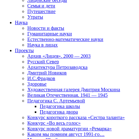
Лицейские беседы
Семья и дети
Путешествие
Утраты
Наука
Новости и факты
Гуманитарные науки
Естественно-математические науки
Наука в лицах
Проекты
Архив «Лицея». 2000 — 2003
Русский Север
Архитектура Петрозаводска
Дмитрий Новиков
И.С.Фрадков
Здоровье
Художественная галерея Дмитрия Москина
Великая Отечественная. 1941 — 1945
Педагогика С. Артемьевой
Педагогика школы
Педагогика двора
Конкурс короткого рассказа «Сестра таланта»
Конкурс «Во весь голос»
Конкурс новой драматургии «Ремарка»
Каким мы помним август 1991-го…