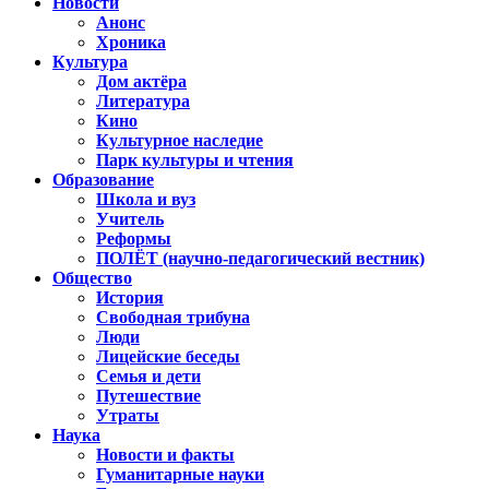
Новости
Анонс
Хроника
Культура
Дом актёра
Литература
Кино
Культурное наследие
Парк культуры и чтения
Образование
Школа и вуз
Учитель
Реформы
ПОЛЁТ (научно-педагогический вестник)
Общество
История
Свободная трибуна
Люди
Лицейские беседы
Семья и дети
Путешествие
Утраты
Наука
Новости и факты
Гуманитарные науки