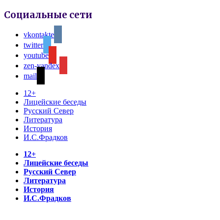
Социальные сети
vkontakte
twitter
youtube
zen-yandex
mail
12+
Лицейские беседы
Русский Север
Литература
История
И.С.Фрадков
12+
Лицейские беседы
Русский Север
Литература
История
И.С.Фрадков