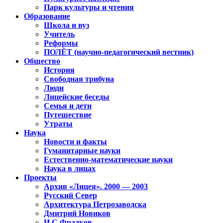
Парк культуры и чтения
Образование
Школа и вуз
Учитель
Реформы
ПОЛЁТ (научно-педагогический вестник)
Общество
История
Свободная трибуна
Люди
Лицейские беседы
Семья и дети
Путешествие
Утраты
Наука
Новости и факты
Гуманитарные науки
Естественно-математические науки
Наука в лицах
Проекты
Архив «Лицея». 2000 — 2003
Русский Север
Архитектура Петрозаводска
Дмитрий Новиков
И.С.Фрадков