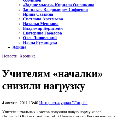
Озолиной
«Задние мысли» Кирилла Олюшкина
Застолье с Владимиром Софиенко
Ирина Савкина
Светлана Артемьева
Наталья Мешкова
Владимир Берштейн
Екатерина Габалова
Олег Липовецкий
Илона Румянцева
Афиша
Новости
,
Хроника
Учителям «началки»
снизили нагрузку
4 августа 2011 13:40
Интернет-журнал "Лицей"
Учителя начальных классов получили новую норму часов.
{hsimage|В Куйтежской школе||||} Правительство России наконец-