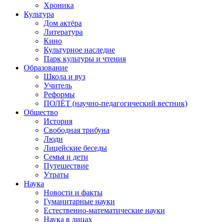
Хроника
Культура
Дом актёра
Литература
Кино
Культурное наследие
Парк культуры и чтения
Образование
Школа и вуз
Учитель
Реформы
ПОЛЁТ (научно-педагогический вестник)
Общество
История
Свободная трибуна
Люди
Лицейские беседы
Семья и дети
Путешествие
Утраты
Наука
Новости и факты
Гуманитарные науки
Естественно-математические науки
Наука в лицах