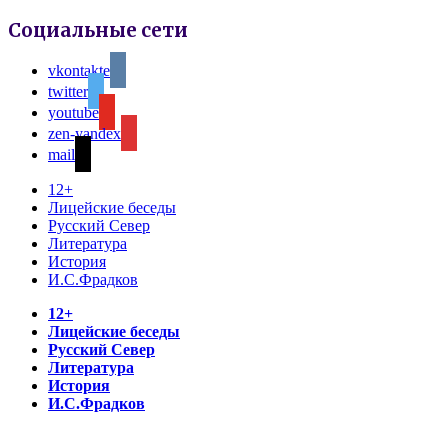
Социальные сети
vkontakte
twitter
youtube
zen-yandex
mail
12+
Лицейские беседы
Русский Север
Литература
История
И.С.Фрадков
12+
Лицейские беседы
Русский Север
Литература
История
И.С.Фрадков