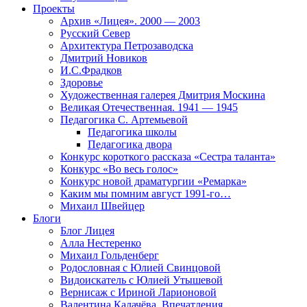
Проекты
Архив «Лицея». 2000 — 2003
Русский Север
Архитектура Петрозаводска
Дмитрий Новиков
И.С.Фрадков
Здоровье
Художественная галерея Дмитрия Москина
Великая Отечественная. 1941 — 1945
Педагогика С. Артемьевой
Педагогика школы
Педагогика двора
Конкурс короткого рассказа «Сестра таланта»
Конкурс «Во весь голос»
Конкурс новой драматургии «Ремарка»
Каким мы помним август 1991-го…
Михаил Швейцер
Блоги
Блог Лицея
Алла Нестеренко
Михаил Гольденберг
Родословная с Юлией Свинцовой
Видоискатель с Юлией Утышевой
Вернисаж с Ириной Ларионовой
Валентина Калачёва. Впечатления