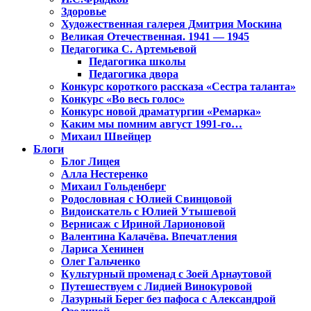
Здоровье
Художественная галерея Дмитрия Москина
Великая Отечественная. 1941 — 1945
Педагогика С. Артемьевой
Педагогика школы
Педагогика двора
Конкурс короткого рассказа «Сестра таланта»
Конкурс «Во весь голос»
Конкурс новой драматургии «Ремарка»
Каким мы помним август 1991-го…
Михаил Швейцер
Блоги
Блог Лицея
Алла Нестеренко
Михаил Гольденберг
Родословная с Юлией Свинцовой
Видоискатель с Юлией Утышевой
Вернисаж с Ириной Ларионовой
Валентина Калачёва. Впечатления
Лариса Хенинен
Олег Гальченко
Культурный променад с Зоей Арнаутовой
Путешествуем с Лидией Винокуровой
Лазурный Берег без пафоса с Александрой