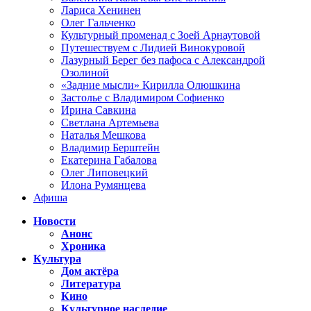
Лариса Хенинен
Олег Гальченко
Культурный променад с Зоей Арнаутовой
Путешествуем с Лидией Винокуровой
Лазурный Берег без пафоса с Александрой
Озолиной
«Задние мысли» Кирилла Олюшкина
Застолье с Владимиром Софиенко
Ирина Савкина
Светлана Артемьева
Наталья Мешкова
Владимир Берштейн
Екатерина Габалова
Олег Липовецкий
Илона Румянцева
Афиша
Новости
Анонс
Хроника
Культура
Дом актёра
Литература
Кино
Культурное наследие