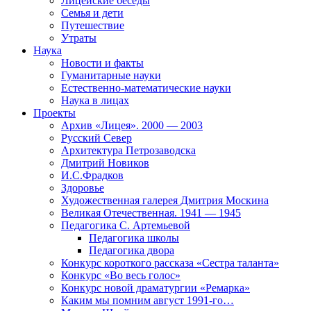
Лицейские беседы
Семья и дети
Путешествие
Утраты
Наука
Новости и факты
Гуманитарные науки
Естественно-математические науки
Наука в лицах
Проекты
Архив «Лицея». 2000 — 2003
Русский Север
Архитектура Петрозаводска
Дмитрий Новиков
И.С.Фрадков
Здоровье
Художественная галерея Дмитрия Москина
Великая Отечественная. 1941 — 1945
Педагогика С. Артемьевой
Педагогика школы
Педагогика двора
Конкурс короткого рассказа «Сестра таланта»
Конкурс «Во весь голос»
Конкурс новой драматургии «Ремарка»
Каким мы помним август 1991-го…