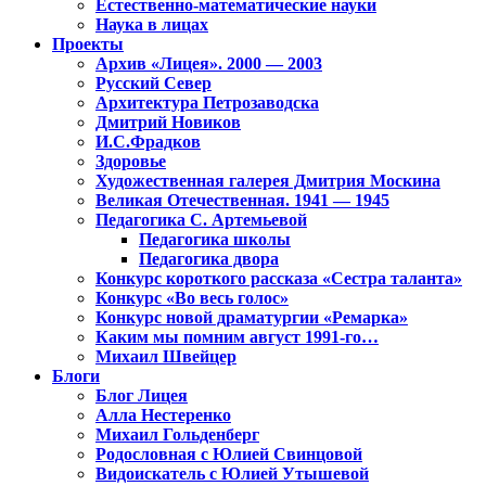
Естественно-математические науки
Наука в лицах
Проекты
Архив «Лицея». 2000 — 2003
Русский Север
Архитектура Петрозаводска
Дмитрий Новиков
И.С.Фрадков
Здоровье
Художественная галерея Дмитрия Москина
Великая Отечественная. 1941 — 1945
Педагогика С. Артемьевой
Педагогика школы
Педагогика двора
Конкурс короткого рассказа «Сестра таланта»
Конкурс «Во весь голос»
Конкурс новой драматургии «Ремарка»
Каким мы помним август 1991-го…
Михаил Швейцер
Блоги
Блог Лицея
Алла Нестеренко
Михаил Гольденберг
Родословная с Юлией Свинцовой
Видоискатель с Юлией Утышевой