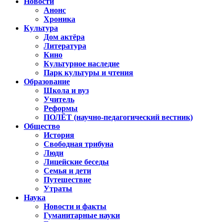
Новости
Анонс
Хроника
Культура
Дом актёра
Литература
Кино
Культурное наследие
Парк культуры и чтения
Образование
Школа и вуз
Учитель
Реформы
ПОЛЁТ (научно-педагогический вестник)
Общество
История
Свободная трибуна
Люди
Лицейские беседы
Семья и дети
Путешествие
Утраты
Наука
Новости и факты
Гуманитарные науки