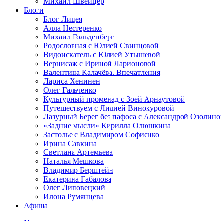
Михаил Швейцер
Блоги
Блог Лицея
Алла Нестеренко
Михаил Гольденберг
Родословная с Юлией Свинцовой
Видоискатель с Юлией Утышевой
Вернисаж с Ириной Ларионовой
Валентина Калачёва. Впечатления
Лариса Хенинен
Олег Гальченко
Культурный променад с Зоей Арнаутовой
Путешествуем с Лидией Винокуровой
Лазурный Берег без пафоса с Александрой Озолино
«Задние мысли» Кирилла Олюшкина
Застолье с Владимиром Софиенко
Ирина Савкина
Светлана Артемьева
Наталья Мешкова
Владимир Берштейн
Екатерина Габалова
Олег Липовецкий
Илона Румянцева
Афиша