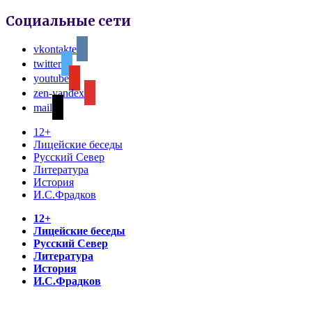
Социальные сети
vkontakte
twitter
youtube
zen-yandex
mail
12+
Лицейские беседы
Русский Север
Литература
История
И.С.Фрадков
12+
Лицейские беседы
Русский Север
Литература
История
И.С.Фрадков