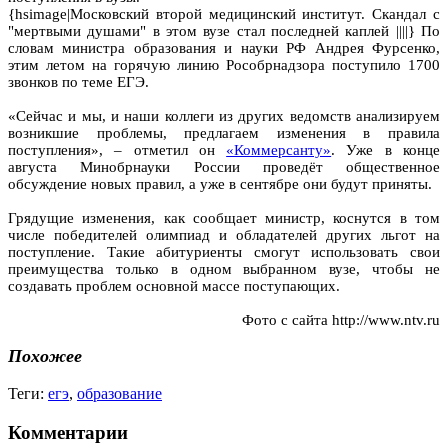
{hsimage|Московский второй медицинский институт. Скандал с
"мертвыми душами" в этом вузе стал последней каплей ||||} По
словам министра образования и науки РФ Андрея Фурсенко,
этим летом на горячую линию Рособрнадзора поступило 1700
звонков по теме ЕГЭ.
«Сейчас и мы, и наши коллеги из других ведомств анализируем
возникшие проблемы, предлагаем изменения в правила
поступления», – отметил он
«Коммерсанту»
. Уже в конце
августа Минобрнауки России проведёт общественное
обсуждение новых правил, а уже в сентябре они будут приняты.
Грядущие изменения, как сообщает министр, коснутся в том
числе победителей олимпиад и обладателей других льгот на
поступление. Такие абитуриенты смогут использовать свои
преимущества только в одном выбранном вузе, чтобы не
создавать проблем основной массе поступающих.
Фото с сайта http://www.ntv.ru
Похожее
Теги:
егэ
,
образование
Комментарии