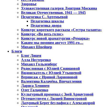
Здоровье
Художественная галерея Дмитрия Москина
Великая Отечественная. 1941 — 1945
Педагогика С. Артемьевой
Педагогика школы
Педагогика двора
Конкурс короткого рассказа «Сестра таланта»
Конкурс «Во весь голос»
Конкурс новой драматургии «Ремарка»
Каким мы помним август 1991-го…
Михаил Швейцер
Блоги
Блог Лицея
Алла Нестеренко
Михаил Гольденберг
Родословная с Юлией Свинцовой
Видоискатель с Юлией Утышевой
Вернисаж с Ириной Ларионовой
Валентина Калачёва. Впечатления
Лариса Хенинен
Олег Гальченко
Культурный променад с Зоей Арнаутовой
Путешествуем с Лидией Винокуровой
Лазурный Берег без пафоса с Александрой