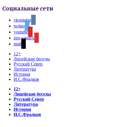
Социальные сети
vkontakte
twitter
youtube
zen-yandex
mail
12+
Лицейские беседы
Русский Север
Литература
История
И.С.Фрадков
12+
Лицейские беседы
Русский Север
Литература
История
И.С.Фрадков