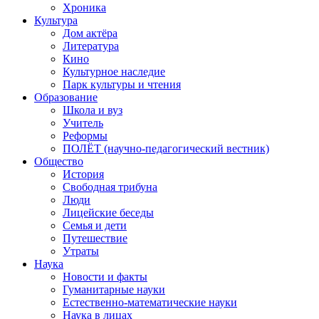
Хроника
Культура
Дом актёра
Литература
Кино
Культурное наследие
Парк культуры и чтения
Образование
Школа и вуз
Учитель
Реформы
ПОЛЁТ (научно-педагогический вестник)
Общество
История
Свободная трибуна
Люди
Лицейские беседы
Семья и дети
Путешествие
Утраты
Наука
Новости и факты
Гуманитарные науки
Естественно-математические науки
Наука в лицах