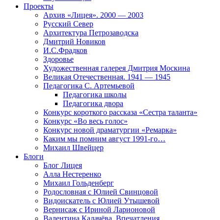
Проекты
Архив «Лицея». 2000 — 2003
Русский Север
Архитектура Петрозаводска
Дмитрий Новиков
И.С.Фрадков
Здоровье
Художественная галерея Дмитрия Москина
Великая Отечественная. 1941 — 1945
Педагогика С. Артемьевой
Педагогика школы
Педагогика двора
Конкурс короткого рассказа «Сестра таланта»
Конкурс «Во весь голос»
Конкурс новой драматургии «Ремарка»
Каким мы помним август 1991-го…
Михаил Швейцер
Блоги
Блог Лицея
Алла Нестеренко
Михаил Гольденберг
Родословная с Юлией Свинцовой
Видоискатель с Юлией Утышевой
Вернисаж с Ириной Ларионовой
Валентина Калачёва. Впечатления