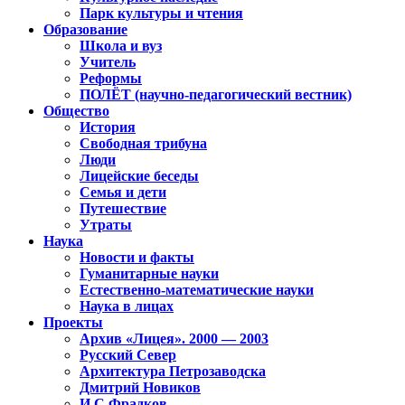
Парк культуры и чтения
Образование
Школа и вуз
Учитель
Реформы
ПОЛЁТ (научно-педагогический вестник)
Общество
История
Свободная трибуна
Люди
Лицейские беседы
Семья и дети
Путешествие
Утраты
Наука
Новости и факты
Гуманитарные науки
Естественно-математические науки
Наука в лицах
Проекты
Архив «Лицея». 2000 — 2003
Русский Север
Архитектура Петрозаводска
Дмитрий Новиков
И.С.Фрадков