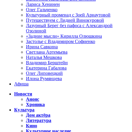
Лариса Хенинен
Олег Гальченко
Культурный променад с Зоей Арнаутовой
Путешествуем с Лидией Винокуровой
Лазурный Берег без пафоса с Александрой
Озолиной
«Задние мысли» Кирилла Олюшкина
Застолье с Владимиром Софиенко
Ирина Савкина
Светлана Артемьева
Наталья Мешкова
Владимир Берштейн
Екатерина Габалова
Олег Липовецкий
Илона Румянцева
Афиша
Новости
Анонс
Хроника
Культура
Дом актёра
Литература
Кино
Культурное наследие