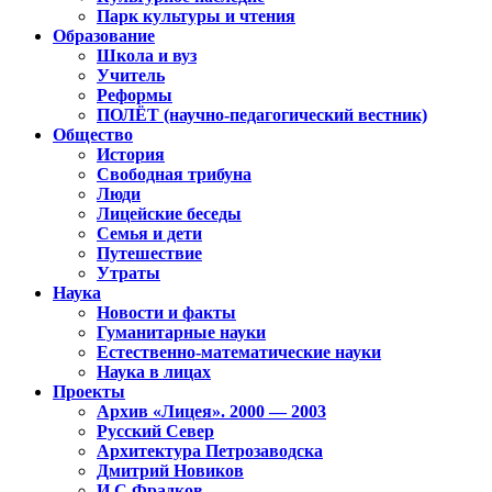
Парк культуры и чтения
Образование
Школа и вуз
Учитель
Реформы
ПОЛЁТ (научно-педагогический вестник)
Общество
История
Свободная трибуна
Люди
Лицейские беседы
Семья и дети
Путешествие
Утраты
Наука
Новости и факты
Гуманитарные науки
Естественно-математические науки
Наука в лицах
Проекты
Архив «Лицея». 2000 — 2003
Русский Север
Архитектура Петрозаводска
Дмитрий Новиков
И.С.Фрадков