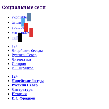
Социальные сети
vkontakte
twitter
youtube
zen-yandex
mail
12+
Лицейские беседы
Русский Север
Литература
История
И.С.Фрадков
12+
Лицейские беседы
Русский Север
Литература
История
И.С.Фрадков