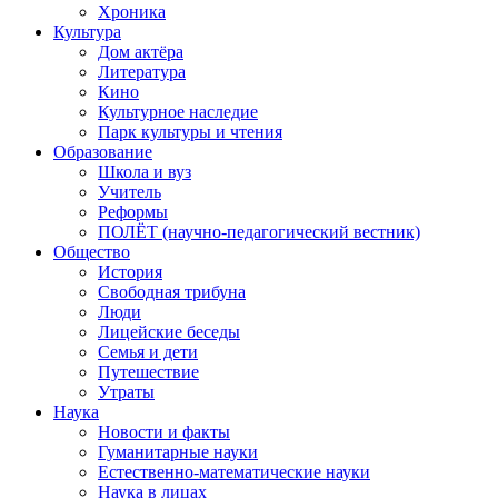
Хроника
Культура
Дом актёра
Литература
Кино
Культурное наследие
Парк культуры и чтения
Образование
Школа и вуз
Учитель
Реформы
ПОЛЁТ (научно-педагогический вестник)
Общество
История
Свободная трибуна
Люди
Лицейские беседы
Семья и дети
Путешествие
Утраты
Наука
Новости и факты
Гуманитарные науки
Естественно-математические науки
Наука в лицах