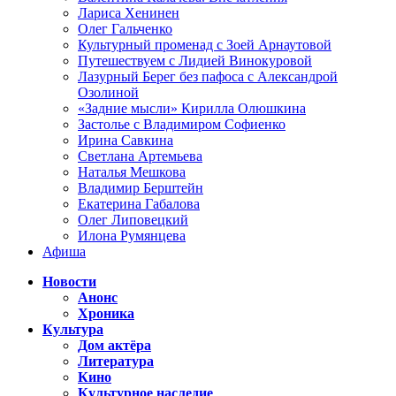
Лариса Хенинен
Олег Гальченко
Культурный променад с Зоей Арнаутовой
Путешествуем с Лидией Винокуровой
Лазурный Берег без пафоса с Александрой
Озолиной
«Задние мысли» Кирилла Олюшкина
Застолье с Владимиром Софиенко
Ирина Савкина
Светлана Артемьева
Наталья Мешкова
Владимир Берштейн
Екатерина Габалова
Олег Липовецкий
Илона Румянцева
Афиша
Новости
Анонс
Хроника
Культура
Дом актёра
Литература
Кино
Культурное наследие