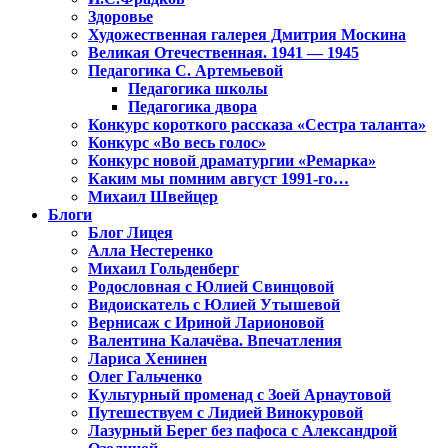
Здоровье
Художественная галерея Дмитрия Москина
Великая Отечественная. 1941 — 1945
Педагогика С. Артемьевой
Педагогика школы
Педагогика двора
Конкурс короткого рассказа «Сестра таланта»
Конкурс «Во весь голос»
Конкурс новой драматургии «Ремарка»
Каким мы помним август 1991-го…
Михаил Швейцер
Блоги
Блог Лицея
Алла Нестеренко
Михаил Гольденберг
Родословная с Юлией Свинцовой
Видоискатель с Юлией Утышевой
Вернисаж с Ириной Ларионовой
Валентина Калачёва. Впечатления
Лариса Хенинен
Олег Гальченко
Культурный променад с Зоей Арнаутовой
Путешествуем с Лидией Винокуровой
Лазурный Берег без пафоса с Александрой