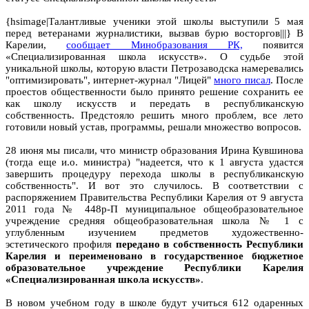
{hsimage|Талантливые ученики этой школы выступили 5 мая
перед ветеранами журналистики, вызвав бурю восторгов|||} В
Карелии,
сообщает Минобразования РК,
появится
«Специализированная школа искусств». О судьбе этой
уникальной школы, которую власти Петрозаводска намеревались
"оптимизировать", интернет-журнал "Лицей"
много писал
. После
проестов общественности было принято решение сохранить ее
как школу искусств и передать в республиканскую
собственность. Предстояло решить много проблем, все лето
готовили новый устав, программы, решали множество вопросов.
28 июня мы писали, что министр образования Ирина Кувшинова
(тогда еще и.о. министра) "надеется, что к 1 августа удастся
завершить процедуру перехода школы в республиканскую
собственность". И вот это случилось. В соответствии с
распоряжением Правительства Республики Карелия от 9 августа
2011 года № 448р-П муниципальное общеобразовательное
учреждение средняя общеобразовательная школа № 1 с
углубленным изучением предметов художественно-
эстетического профиля
передано в собственность Республики
Карелия и переименовано в государственное бюджетное
образовательное учреждение Республики Карелия
«Специализированная школа искусств»
.
В новом учебном году в школе будут учиться 612 одаренных