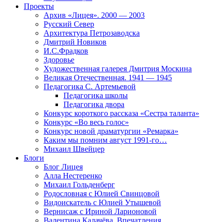
Проекты
Архив «Лицея». 2000 — 2003
Русский Север
Архитектура Петрозаводска
Дмитрий Новиков
И.С.Фрадков
Здоровье
Художественная галерея Дмитрия Москина
Великая Отечественная. 1941 — 1945
Педагогика С. Артемьевой
Педагогика школы
Педагогика двора
Конкурс короткого рассказа «Сестра таланта»
Конкурс «Во весь голос»
Конкурс новой драматургии «Ремарка»
Каким мы помним август 1991-го…
Михаил Швейцер
Блоги
Блог Лицея
Алла Нестеренко
Михаил Гольденберг
Родословная с Юлией Свинцовой
Видоискатель с Юлией Утышевой
Вернисаж с Ириной Ларионовой
Валентина Калачёва. Впечатления