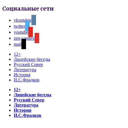
Социальные сети
vkontakte
twitter
youtube
zen-yandex
mail
12+
Лицейские беседы
Русский Север
Литература
История
И.С.Фрадков
12+
Лицейские беседы
Русский Север
Литература
История
И.С.Фрадков