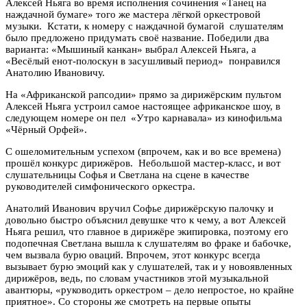
Алексей Ньяга во время исполнения сочинения «Танец на
наждачной бумаге» того же мастера лёгкой оркестровой
музыки. Кстати, к номеру с наждачной бумагой слушателям
было предложено придумать своё название. Победили два
варианта: «Мышиный канкан» выбрал Алексей Ньяга, а
«Весёлый енот-полоскун в засушливый период» понравился
Анатолию Ивановичу.
На «Африканской рапсодии» прямо за дирижёрским пультом
Алексей Ньяга устроил самое настоящее африканское шоу, в
следующем номере он пел «Утро карнавала» из кинофильма
«Чёрный Орфей».
С ошеломительным успехом (впрочем, как и во все времена)
прошёл конкурс дирижёров. Небольшой мастер-класс, и вот
слушательницы Софья и Светлана на сцене в качестве
руководителей симфонического оркестра.
Анатолий Иванович вручил Софье дирижёрскую палочку и
довольно быстро объяснил девушке что к чему, а вот Алексей
Ньяга решил, что главное в дирижёре экипировка, поэтому его
подопечная Светлана вышла к слушателям во фраке и бабочке,
чем вызвала бурю оваций. Впрочем, этот конкурс всегда
вызывает бурю эмоций как у слушателей, так и у новоявленных
дирижёров, ведь, по словам участников этой музыкальной
авантюры, «руководить оркестром – дело непростое, но крайне
приятное». Со стороны же смотреть на первые опыты