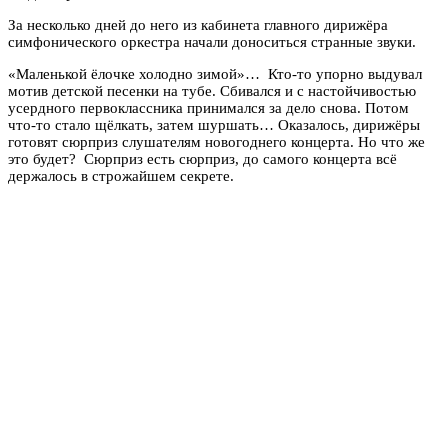
За несколько дней до него из кабинета главного дирижёра
симфонического оркестра начали доноситься странные звуки.
«Маленькой ёлочке холодно зимой»… Кто-то упорно выдувал
мотив детской песенки на тубе. Сбивался и с настойчивостью
усердного первоклассника принимался за дело снова. Потом
что-то стало щёлкать, затем шуршать… Оказалось, дирижёры
готовят сюрприз слушателям новогоднего концерта. Но что же
это будет? Сюрприз есть сюрприз, до самого концерта всё
держалось в строжайшем секрете.