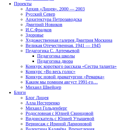
Проекты
Архив «Лицея». 2000 — 2003
Русский Север
Архитектура Петрозаводска
Дмитрий Новиков
И.С.Фрадков
Здоровье
Художественная галерея Дмитрия Москина
Великая Отечественная. 1941 — 1945
Педагогика С. Артемьевой
Педагогика школы
Педагогика двора
Конкурс короткого рассказа «Сестра таланта»
Конкурс «Во весь голос»
Конкурс новой драматургии «Ремарка»
Каким мы помним август 1991-го…
Михаил Швейцер
Блоги
Блог Лицея
Алла Нестеренко
Михаил Гольденберг
Родословная с Юлией Свинцовой
Видоискатель с Юлией Утышевой
Вернисаж с Ириной Ларионовой
Валентина Калачёва. Впечатления