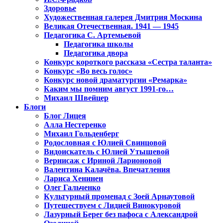
Здоровье
Художественная галерея Дмитрия Москина
Великая Отечественная. 1941 — 1945
Педагогика С. Артемьевой
Педагогика школы
Педагогика двора
Конкурс короткого рассказа «Сестра таланта»
Конкурс «Во весь голос»
Конкурс новой драматургии «Ремарка»
Каким мы помним август 1991-го…
Михаил Швейцер
Блоги
Блог Лицея
Алла Нестеренко
Михаил Гольденберг
Родословная с Юлией Свинцовой
Видоискатель с Юлией Утышевой
Вернисаж с Ириной Ларионовой
Валентина Калачёва. Впечатления
Лариса Хенинен
Олег Гальченко
Культурный променад с Зоей Арнаутовой
Путешествуем с Лидией Винокуровой
Лазурный Берег без пафоса с Александрой