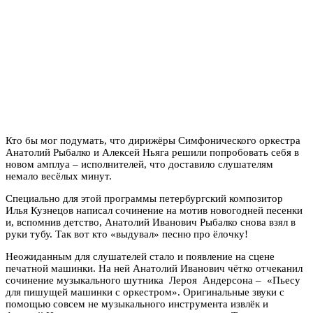
Кто бы мог подумать, что дирижёры Симфонического оркестра
Анатолий Рыбалко и Алексей Ньяга решили попробовать себя в
новом амплуа – исполнителей, что доставило слушателям
немало весёлых минут.
Специально для этой программы петербургский композитор
Илья Кузнецов написал сочинение на мотив новогодней песенки
и, вспомнив детство, Анатолий Иванович Рыбалко снова взял в
руки тубу. Так вот кто «выдувал» песню про ёлочку!
Неожиданным для слушателей стало и появление на сцене
печатной машинки. На ней Анатолий Иванович чётко отчеканил
сочинение музыкального шутника Лероя Андерсона – «Пьесу
для пишущей машинки с оркестром». Оригинальные звуки с
помощью совсем не музыкального инструмента извлёк и