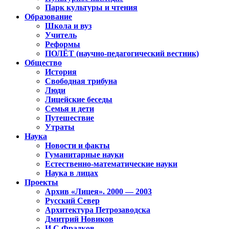
Парк культуры и чтения
Образование
Школа и вуз
Учитель
Реформы
ПОЛЁТ (научно-педагогический вестник)
Общество
История
Свободная трибуна
Люди
Лицейские беседы
Семья и дети
Путешествие
Утраты
Наука
Новости и факты
Гуманитарные науки
Естественно-математические науки
Наука в лицах
Проекты
Архив «Лицея». 2000 — 2003
Русский Север
Архитектура Петрозаводска
Дмитрий Новиков
И.С.Фрадков