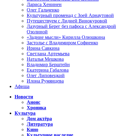
Лариса Хенинен
Олег Гальченко
Культурный променад с Зоей Арнаутовой
Путешествуем с Лидией Винокуровой
Лазурный Берег без пафоса с Александрой
Озолиной
«Задние мысли» Кирилла Олюшкина
Застолье с Владимиром Софиенко
Ирина Савкина
Светлана Артемьева
Наталья Мешкова
Владимир Берштейн
Екатерина Габалова
Олег Липовецкий
Илона Румянцева
Афиша
Новости
Анонс
Хроника
Культура
Дом актёра
Литература
Кино
Культурное наследие