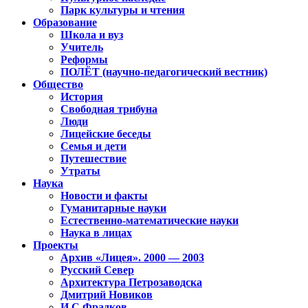
Парк культуры и чтения
Образование
Школа и вуз
Учитель
Реформы
ПОЛЁТ (научно-педагогический вестник)
Общество
История
Свободная трибуна
Люди
Лицейские беседы
Семья и дети
Путешествие
Утраты
Наука
Новости и факты
Гуманитарные науки
Естественно-математические науки
Наука в лицах
Проекты
Архив «Лицея». 2000 — 2003
Русский Север
Архитектура Петрозаводска
Дмитрий Новиков
И.С.Фрадков