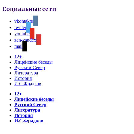
Социальные сети
vkontakte
twitter
youtube
zen-yandex
mail
12+
Лицейские беседы
Русский Север
Литература
История
И.С.Фрадков
12+
Лицейские беседы
Русский Север
Литература
История
И.С.Фрадков