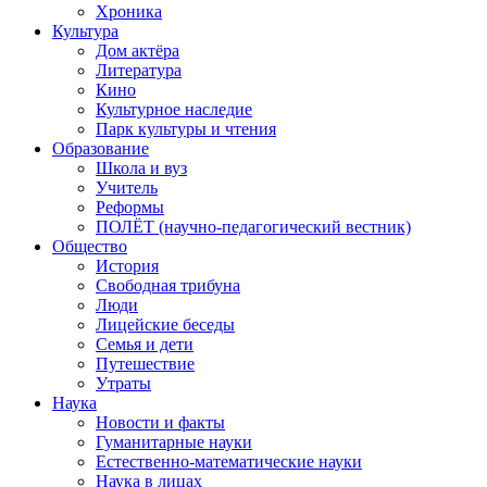
Хроника
Культура
Дом актёра
Литература
Кино
Культурное наследие
Парк культуры и чтения
Образование
Школа и вуз
Учитель
Реформы
ПОЛЁТ (научно-педагогический вестник)
Общество
История
Свободная трибуна
Люди
Лицейские беседы
Семья и дети
Путешествие
Утраты
Наука
Новости и факты
Гуманитарные науки
Естественно-математические науки
Наука в лицах