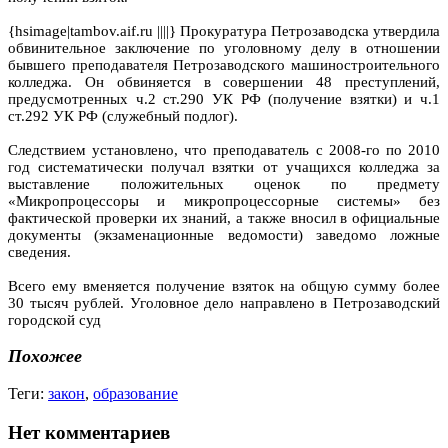
{hsimage|tambov.aif.ru ||||} Прокуратура Петрозаводска утвердила
обвинительное заключение по уголовному делу в отношении
бывшего преподавателя Петрозаводского машиностроительного
колледжа. Он обвиняется в совершении 48 преступлений,
предусмотренных ч.2 ст.290 УК РФ (получение взятки) и ч.1
ст.292 УК РФ (служебный подлог).
Следствием установлено, что преподаватель с 2008-го по 2010
год систематически получал взятки от учащихся колледжа за
выставление положительных оценок по предмету
«Микропроцессоры и микропроцессорные системы» без
фактической проверки их знаний, а также вносил в официальные
документы (экзаменационные ведомости) заведомо ложные
сведения.
Всего ему вменяется получение взяток на общую сумму более
30 тысяч рублей. Уголовное дело направлено в Петрозаводский
городской суд
Похожее
Теги:
закон
,
образование
Нет комментариев