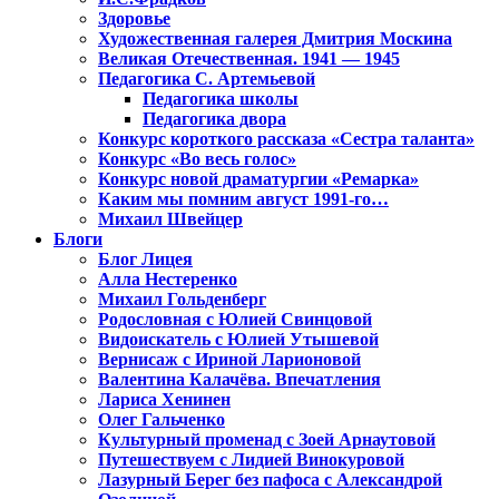
Здоровье
Художественная галерея Дмитрия Москина
Великая Отечественная. 1941 — 1945
Педагогика С. Артемьевой
Педагогика школы
Педагогика двора
Конкурс короткого рассказа «Сестра таланта»
Конкурс «Во весь голос»
Конкурс новой драматургии «Ремарка»
Каким мы помним август 1991-го…
Михаил Швейцер
Блоги
Блог Лицея
Алла Нестеренко
Михаил Гольденберг
Родословная с Юлией Свинцовой
Видоискатель с Юлией Утышевой
Вернисаж с Ириной Ларионовой
Валентина Калачёва. Впечатления
Лариса Хенинен
Олег Гальченко
Культурный променад с Зоей Арнаутовой
Путешествуем с Лидией Винокуровой
Лазурный Берег без пафоса с Александрой