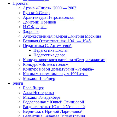
Проекты
Архив «Лицея». 2000 — 2003
Русский Север
Архитектура Петрозаводска
Дмитрий Новиков
И.С.Фрадков
Здоровье
Художественная галерея Дмитрия Москина
Великая Отечественная. 1941 — 1945
Педагогика С. Артемьевой
Педагогика школы
Педагогика двора
Конкурс короткого рассказа «Сестра таланта»
Конкурс «Во весь голос»
Конкурс новой драматургии «Ремарка»
Каким мы помним август 1991-го…
Михаил Швейцер
Блоги
Блог Лицея
Алла Нестеренко
Михаил Гольденберг
Родословная с Юлией Свинцовой
Видоискатель с Юлией Утышевой
Вернисаж с Ириной Ларионовой
Валентина Калачёва. Впечатления