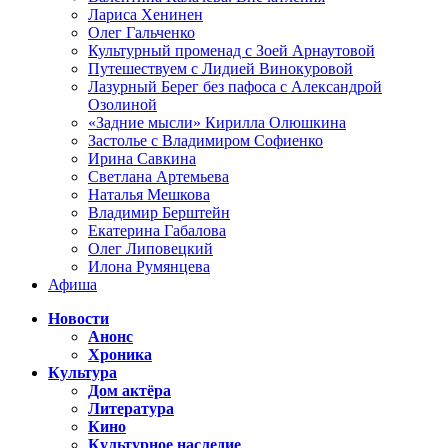
Лариса Хенинен
Олег Гальченко
Культурный променад с Зоей Арнаутовой
Путешествуем с Лидией Винокуровой
Лазурный Берег без пафоса с Александрой
Озолиной
«Задние мысли» Кирилла Олюшкина
Застолье с Владимиром Софиенко
Ирина Савкина
Светлана Артемьева
Наталья Мешкова
Владимир Берштейн
Екатерина Габалова
Олег Липовецкий
Илона Румянцева
Афиша
Новости
Анонс
Хроника
Культура
Дом актёра
Литература
Кино
Культурное наследие