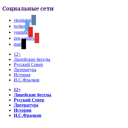
Социальные сети
vkontakte
twitter
youtube
zen-yandex
mail
12+
Лицейские беседы
Русский Север
Литература
История
И.С.Фрадков
12+
Лицейские беседы
Русский Север
Литература
История
И.С.Фрадков