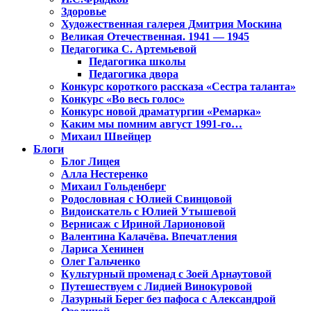
Здоровье
Художественная галерея Дмитрия Москина
Великая Отечественная. 1941 — 1945
Педагогика С. Артемьевой
Педагогика школы
Педагогика двора
Конкурс короткого рассказа «Сестра таланта»
Конкурс «Во весь голос»
Конкурс новой драматургии «Ремарка»
Каким мы помним август 1991-го…
Михаил Швейцер
Блоги
Блог Лицея
Алла Нестеренко
Михаил Гольденберг
Родословная с Юлией Свинцовой
Видоискатель с Юлией Утышевой
Вернисаж с Ириной Ларионовой
Валентина Калачёва. Впечатления
Лариса Хенинен
Олег Гальченко
Культурный променад с Зоей Арнаутовой
Путешествуем с Лидией Винокуровой
Лазурный Берег без пафоса с Александрой