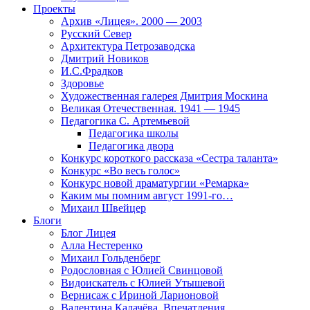
Проекты
Архив «Лицея». 2000 — 2003
Русский Север
Архитектура Петрозаводска
Дмитрий Новиков
И.С.Фрадков
Здоровье
Художественная галерея Дмитрия Москина
Великая Отечественная. 1941 — 1945
Педагогика С. Артемьевой
Педагогика школы
Педагогика двора
Конкурс короткого рассказа «Сестра таланта»
Конкурс «Во весь голос»
Конкурс новой драматургии «Ремарка»
Каким мы помним август 1991-го…
Михаил Швейцер
Блоги
Блог Лицея
Алла Нестеренко
Михаил Гольденберг
Родословная с Юлией Свинцовой
Видоискатель с Юлией Утышевой
Вернисаж с Ириной Ларионовой
Валентина Калачёва. Впечатления