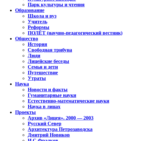
Парк культуры и чтения
Образование
Школа и вуз
Учитель
Реформы
ПОЛЁТ (научно-педагогический вестник)
Общество
История
Свободная трибуна
Люди
Лицейские беседы
Семья и дети
Путешествие
Утраты
Наука
Новости и факты
Гуманитарные науки
Естественно-математические науки
Наука в лицах
Проекты
Архив «Лицея». 2000 — 2003
Русский Север
Архитектура Петрозаводска
Дмитрий Новиков
И.С.Фрадков