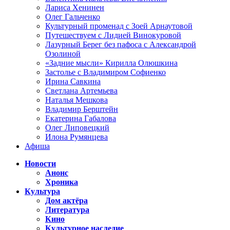
Лариса Хенинен
Олег Гальченко
Культурный променад с Зоей Арнаутовой
Путешествуем с Лидией Винокуровой
Лазурный Берег без пафоса с Александрой
Озолиной
«Задние мысли» Кирилла Олюшкина
Застолье с Владимиром Софиенко
Ирина Савкина
Светлана Артемьева
Наталья Мешкова
Владимир Берштейн
Екатерина Габалова
Олег Липовецкий
Илона Румянцева
Афиша
Новости
Анонс
Хроника
Культура
Дом актёра
Литература
Кино
Культурное наследие