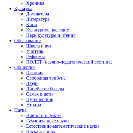
Хроника
Культура
Дом актёра
Литература
Кино
Культурное наследие
Парк культуры и чтения
Образование
Школа и вуз
Учитель
Реформы
ПОЛЁТ (научно-педагогический вестник)
Общество
История
Свободная трибуна
Люди
Лицейские беседы
Семья и дети
Путешествие
Утраты
Наука
Новости и факты
Гуманитарные науки
Естественно-математические науки
Наука в лицах