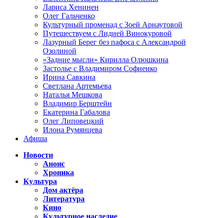
Лариса Хенинен
Олег Гальченко
Культурный променад с Зоей Арнаутовой
Путешествуем с Лидией Винокуровой
Лазурный Берег без пафоса с Александрой
Озолиной
«Задние мысли» Кирилла Олюшкина
Застолье с Владимиром Софиенко
Ирина Савкина
Светлана Артемьева
Наталья Мешкова
Владимир Берштейн
Екатерина Габалова
Олег Липовецкий
Илона Румянцева
Афиша
Новости
Анонс
Хроника
Культура
Дом актёра
Литература
Кино
Культурное наследие