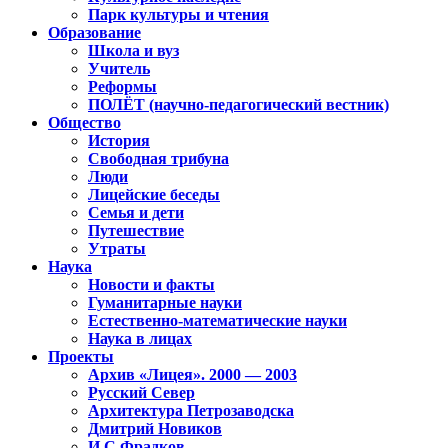
Парк культуры и чтения
Образование
Школа и вуз
Учитель
Реформы
ПОЛЁТ (научно-педагогический вестник)
Общество
История
Свободная трибуна
Люди
Лицейские беседы
Семья и дети
Путешествие
Утраты
Наука
Новости и факты
Гуманитарные науки
Естественно-математические науки
Наука в лицах
Проекты
Архив «Лицея». 2000 — 2003
Русский Север
Архитектура Петрозаводска
Дмитрий Новиков
И.С.Фрадков