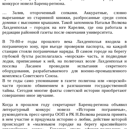
конкурсе новелл Баренц-региона.
… Залив, отороченный сопками. Аккуратные, словно
вырезанные из старинной книжки, разбросанные среди сопок
домики с высокими крышами. Такой запомнила Наталья Волкова
Лахденпохья – городок на юге Карелии, где она работала в
редакции районной газеты после окончания университета.
В 70-80-е годы прошлого века Лахденпохья входила в
пограничную зону, при въезде проверяли паспорта, на каждой
станции стояли пограничные наряды. В самом городе на берегу
глубокой бухты располагалась «морская» часть, и подводные
лодки, приписанные к ней, на полигонах возле Лахденпохья и
поселка Ласанен проводили испытания секретного
оборудования, разрабатываемого для военно-промышленного
комплекса Советского Союза.
В те годы само упоминание в газете полигона или «морской»
части грозило обвинением в разглашении государственной
тайны. Сегодня многие факты советской истории приобретают
совершенно иное звучание.
Когда в прошлом году секретариат Баренц-региона объявил
литературный конкурс новелл «Истории пограничья»,
руководитель пресс-центра ООП в РК Н.Волкова решила принять
в нем участие и придумала историю о любви, действие которой
происходит в «маленьком городке на берегу красивейшего
европейского озера». Героями стали офицер-подводник и