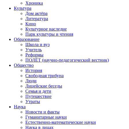
Хроника
Культура
Дом актёра
Литература
Кино
Культурное наследие
Парк культуры и чтения
Образование
Школа и вуз
Учитель
Реформы
ПОЛЁТ (научно-педагогический вестник)
Общество
История
Свободная трибуна
Люди
Лицейские беседы
Семья и дети
Путешествие
Утраты
Наука
Новости и факты
Гуманитарные науки
Естественно-математические науки
Наука в лицах