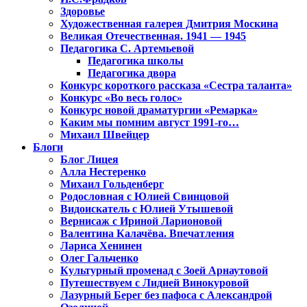
Здоровье
Художественная галерея Дмитрия Москина
Великая Отечественная. 1941 — 1945
Педагогика С. Артемьевой
Педагогика школы
Педагогика двора
Конкурс короткого рассказа «Сестра таланта»
Конкурс «Во весь голос»
Конкурс новой драматургии «Ремарка»
Каким мы помним август 1991-го…
Михаил Швейцер
Блоги
Блог Лицея
Алла Нестеренко
Михаил Гольденберг
Родословная с Юлией Свинцовой
Видоискатель с Юлией Утышевой
Вернисаж с Ириной Ларионовой
Валентина Калачёва. Впечатления
Лариса Хенинен
Олег Гальченко
Культурный променад с Зоей Арнаутовой
Путешествуем с Лидией Винокуровой
Лазурный Берег без пафоса с Александрой