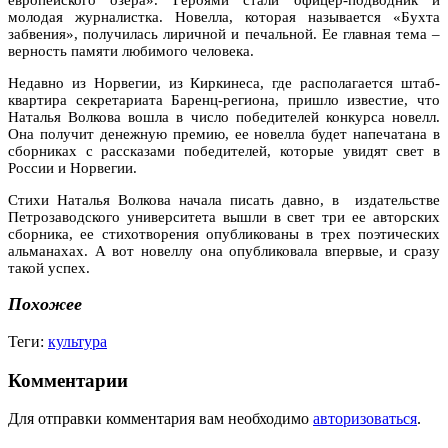
молодая журналистка. Новелла, которая называется «Бухта
забвения», получилась лиричной и печальной. Ее главная тема –
верность памяти любимого человека.
Недавно из Норвегии, из Киркинеса, где располагается штаб-
квартира секретариата Баренц-региона, пришло известие, что
Наталья Волкова вошла в число победителей конкурса новелл.
Она получит денежную премию, ее новелла будет напечатана в
сборниках с рассказами победителей, которые увидят свет в
России и Норвегии.
Стихи Наталья Волкова начала писать давно, в издательстве
Петрозаводского университета вышли в свет три ее авторских
сборника, ее стихотворения опубликованы в трех поэтических
альманахах. А вот новеллу она опубликовала впервые, и сразу
такой успех.
Похожее
Теги:
культура
Комментарии
Для отправки комментария вам необходимо
авторизоваться
.