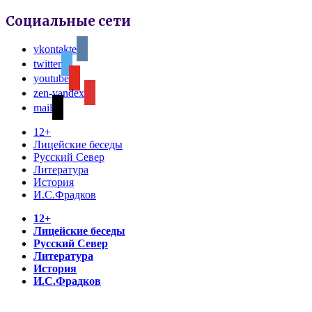
Социальные сети
vkontakte
twitter
youtube
zen-yandex
mail
12+
Лицейские беседы
Русский Север
Литература
История
И.С.Фрадков
12+
Лицейские беседы
Русский Север
Литература
История
И.С.Фрадков