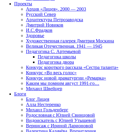
Проекты
Архив «Лицея». 2000 — 2003
Русский Север
Архитектура Петрозаводска
Дмитрий Новиков
И.С.Фрадков
Здоровье
Художественная галерея Дмитрия Москина
Великая Отечественная. 1941 — 1945
Педагогика С. Артемьевой
Педагогика школы
Педагогика двора
Конкурс короткого рассказа «Сестра таланта»
Конкурс «Во весь голос»
Конкурс новой драматургии «Ремарка»
Каким мы помним август 1991-го…
Михаил Швейцер
Блоги
Блог Лицея
Алла Нестеренко
Михаил Гольденберг
Родословная с Юлией Свинцовой
Видоискатель с Юлией Утышевой
Вернисаж с Ириной Ларионовой
Валентина Калачёва. Впечатления