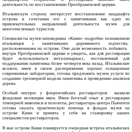
деятельность по восстановлению Преображенской церкви.
Итальянскую сторону интересует восстановление ландшафта
острова в сочетании его с памятниками как одно из
привлекательных направлений деятельности музея для
многочисленных туристов.
Специалисты музея-заповедника «Кижи» подробно познакомили
итальянцев с памятниками деревянного зодчества,
расположенными на острове. Они дали возможность побывать
внутри Преображенской церкви и увидеть, как для реставрации
будет использоваться металлокаркасс, поставленный для
поддержания памятника более четверти века назад. Итальянские
коллеги, имея в своем распоряжении хорошо оснащенные
современные лаборатории, готовы предложить музею услуги по
созданию трехмерной модели памятника и проведению анализов
дерева.
Особый интерес у флорентийских реставраторов вызвали
фондовые коллекции икон. Имея богатый опыт в реставрации
темперной живописи и позолоты, реставраторы центра Пьяченти
готовы оказать практическую помощь в фондах музея на
острове Кижи и принять у себя на стажировку наших
специалистов-реставраторов.
В мае острове Кижи планируется очередная встреча итальянских