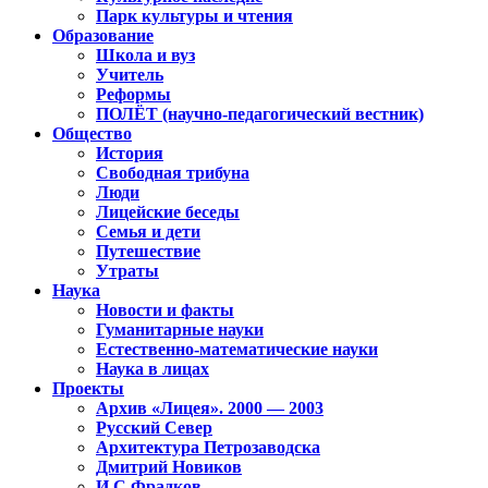
Парк культуры и чтения
Образование
Школа и вуз
Учитель
Реформы
ПОЛЁТ (научно-педагогический вестник)
Общество
История
Свободная трибуна
Люди
Лицейские беседы
Семья и дети
Путешествие
Утраты
Наука
Новости и факты
Гуманитарные науки
Естественно-математические науки
Наука в лицах
Проекты
Архив «Лицея». 2000 — 2003
Русский Север
Архитектура Петрозаводска
Дмитрий Новиков
И.С.Фрадков