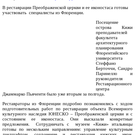
В реставрации Преображенской церкви и ее иконостаса готовы
участвовать специалисты из Флоренции.
Посещение
острова Кижи
преподавателей
факультета
архитектурного
планирования
Флорентийского
университета
Стеффано
Берточчи, Сандро
Паринелло и
руководителя
Реставрационного
центра
Джаммарко Пьяченти было уже вторым за полгода.
Реставраторы из Флоренции подробно познакомились с ходом
подготовительных работ по реставрации объекта Всемирного
культурного наследия ЮНЕСКО – Преображенской церкви и с
состоянием ее иконостаса. Они высказали конкретные
предложения. Сотрудничать с музеем «Кижи» итальянцы
готовы по нескольким направлениям: управление культурным
ландшафтом, сохранение и реставрация кижских икон,