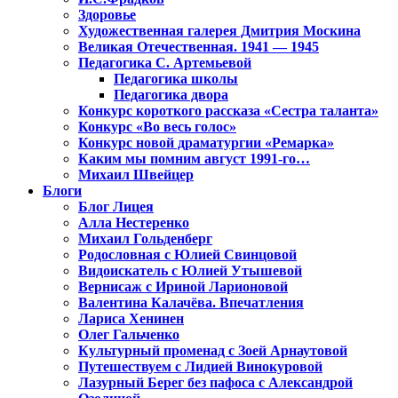
Здоровье
Художественная галерея Дмитрия Москина
Великая Отечественная. 1941 — 1945
Педагогика С. Артемьевой
Педагогика школы
Педагогика двора
Конкурс короткого рассказа «Сестра таланта»
Конкурс «Во весь голос»
Конкурс новой драматургии «Ремарка»
Каким мы помним август 1991-го…
Михаил Швейцер
Блоги
Блог Лицея
Алла Нестеренко
Михаил Гольденберг
Родословная с Юлией Свинцовой
Видоискатель с Юлией Утышевой
Вернисаж с Ириной Ларионовой
Валентина Калачёва. Впечатления
Лариса Хенинен
Олег Гальченко
Культурный променад с Зоей Арнаутовой
Путешествуем с Лидией Винокуровой
Лазурный Берег без пафоса с Александрой