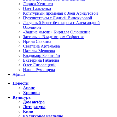
Лариса Хенинен
Олег Гальченко
Культурный променад с Зоей Арнаутовой
Путешествуем с Лидией Винокуровой
Лазурный Берег без пафоса с Александрой
Озолиной
«Задние мысли» Кирилла Олюшкина
Застолье с Владимиром Софиенко
Ирина Савкина
Светлана Артемьева
Наталья Мешкова
Владимир Берштейн
Екатерина Габалова
Олег Липовецкий
Илона Румянцева
Афиша
Новости
Анонс
Хроника
Культура
Дом актёра
Литература
Кино
Культурное наследие