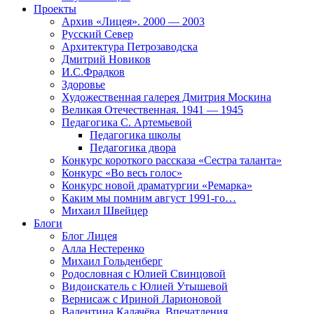
Проекты
Архив «Лицея». 2000 — 2003
Русский Север
Архитектура Петрозаводска
Дмитрий Новиков
И.С.Фрадков
Здоровье
Художественная галерея Дмитрия Москина
Великая Отечественная. 1941 — 1945
Педагогика С. Артемьевой
Педагогика школы
Педагогика двора
Конкурс короткого рассказа «Сестра таланта»
Конкурс «Во весь голос»
Конкурс новой драматургии «Ремарка»
Каким мы помним август 1991-го…
Михаил Швейцер
Блоги
Блог Лицея
Алла Нестеренко
Михаил Гольденберг
Родословная с Юлией Свинцовой
Видоискатель с Юлией Утышевой
Вернисаж с Ириной Ларионовой
Валентина Калачёва. Впечатления