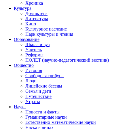
Хроника
Культура
Дом актёра
Литература
Кино
Культурное наследие
Парк культуры и чтения
Образование
Школа и вуз
Учитель
Реформы
ПОЛЁТ (научно-педагогический вестник)
Общество
История
Свободная трибуна
Люди
Лицейские беседы
Семья и дети
Путешествие
Утраты
Наука
Новости и факты
Гуманитарные науки
Естественно-математические науки
Наука в лицах