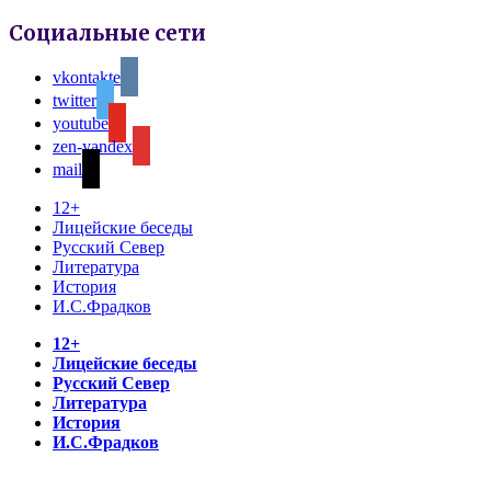
Социальные сети
vkontakte
twitter
youtube
zen-yandex
mail
12+
Лицейские беседы
Русский Север
Литература
История
И.С.Фрадков
12+
Лицейские беседы
Русский Север
Литература
История
И.С.Фрадков