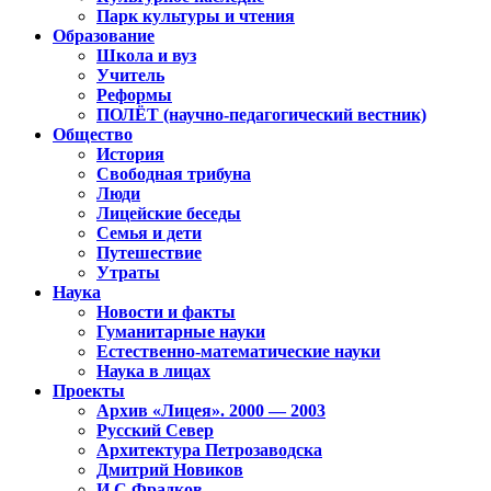
Парк культуры и чтения
Образование
Школа и вуз
Учитель
Реформы
ПОЛЁТ (научно-педагогический вестник)
Общество
История
Свободная трибуна
Люди
Лицейские беседы
Семья и дети
Путешествие
Утраты
Наука
Новости и факты
Гуманитарные науки
Естественно-математические науки
Наука в лицах
Проекты
Архив «Лицея». 2000 — 2003
Русский Север
Архитектура Петрозаводска
Дмитрий Новиков
И.С.Фрадков