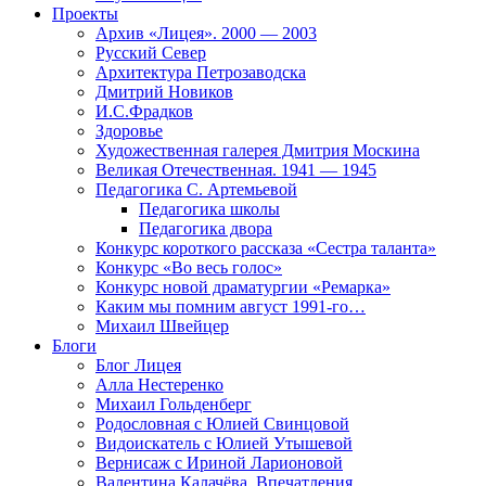
Проекты
Архив «Лицея». 2000 — 2003
Русский Север
Архитектура Петрозаводска
Дмитрий Новиков
И.С.Фрадков
Здоровье
Художественная галерея Дмитрия Москина
Великая Отечественная. 1941 — 1945
Педагогика С. Артемьевой
Педагогика школы
Педагогика двора
Конкурс короткого рассказа «Сестра таланта»
Конкурс «Во весь голос»
Конкурс новой драматургии «Ремарка»
Каким мы помним август 1991-го…
Михаил Швейцер
Блоги
Блог Лицея
Алла Нестеренко
Михаил Гольденберг
Родословная с Юлией Свинцовой
Видоискатель с Юлией Утышевой
Вернисаж с Ириной Ларионовой
Валентина Калачёва. Впечатления