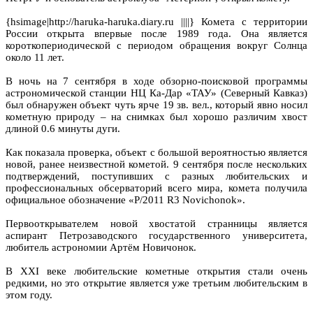
{hsimage|http://haruka-haruka.diary.ru ||||} Комета с территории
России открыта впервые после 1989 года. Она является
короткопериодической с периодом обращения вокруг Солнца
около 11 лет.
В ночь на 7 сентября в ходе обзорно-поисковой программы
астрономической станции НЦ Ка-Дар «ТАУ» (Северный Кавказ)
был обнаружен объект чуть ярче 19 зв. вел., который явно носил
кометную природу – на снимках был хорошо различим хвост
длиной 0.6 минуты дуги.
Как показала проверка, объект с большой вероятностью является
новой, ранее неизвестной кометой. 9 сентября после нескольких
подтверждений, поступивших с разных любительских и
профессиональных обсерваторий всего мира, комета получила
официальное обозначение «P/2011 R3 Novichonok».
Первооткрывателем новой хвостатой странницы является
аспирант Петрозаводского государственного университета,
любитель астрономии Артём Новичонок.
В XXI веке любительские кометные открытия стали очень
редкими, но это открытие является уже третьим любительским в
этом году.