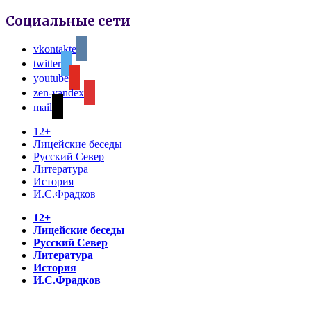
Социальные сети
vkontakte
twitter
youtube
zen-yandex
mail
12+
Лицейские беседы
Русский Север
Литература
История
И.С.Фрадков
12+
Лицейские беседы
Русский Север
Литература
История
И.С.Фрадков