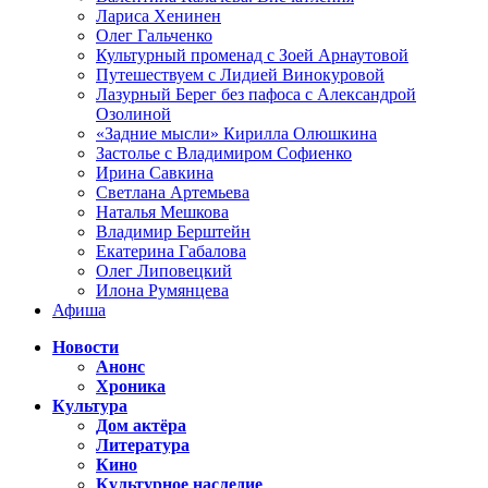
Лариса Хенинен
Олег Гальченко
Культурный променад с Зоей Арнаутовой
Путешествуем с Лидией Винокуровой
Лазурный Берег без пафоса с Александрой
Озолиной
«Задние мысли» Кирилла Олюшкина
Застолье с Владимиром Софиенко
Ирина Савкина
Светлана Артемьева
Наталья Мешкова
Владимир Берштейн
Екатерина Габалова
Олег Липовецкий
Илона Румянцева
Афиша
Новости
Анонс
Хроника
Культура
Дом актёра
Литература
Кино
Культурное наследие