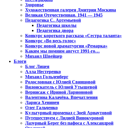
Здоровье
Художественная галерея Дмитрия Москина
Великая Отечественная. 1941 — 1945
Педагогика С. Артемьевой
Педагогика школы
Педагогика двора
Конкурс короткого рассказа «Сестра таланта»
Конкурс «Во весь голос»
Конкурс новой драматургии «Ремарка»
Каким мы помним август 1991-го…
Михаил Швейцер
Блоги
Блог Лицея
Алла Нестеренко
Михаил Гольденберг
Родословная с Юлией Свинцовой
Видоискатель с Юлией Утышевой
Вернисаж с Ириной Ларионовой
Валентина Калачёва. Впечатления
Лариса Хенинен
Олег Гальченко
Культурный променад с Зоей Арнаутовой
Путешествуем с Лидией Винокуровой
Лазурный Берег без пафоса с Александрой