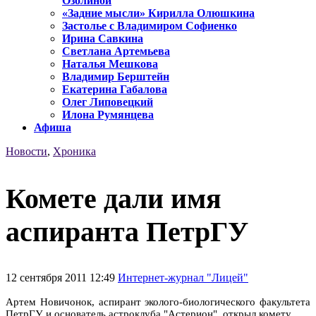
Озолиной
«Задние мысли» Кирилла Олюшкина
Застолье с Владимиром Софиенко
Ирина Савкина
Светлана Артемьева
Наталья Мешкова
Владимир Берштейн
Екатерина Габалова
Олег Липовецкий
Илона Румянцева
Афиша
Новости
,
Хроника
Комете дали имя
аспиранта ПетрГУ
12 сентября 2011 12:49
Интернет-журнал "Лицей"
Артем Новичонок, аспирант эколого-биологического факультета
ПетрГУ и основатель астроклуба "Астерион", открыл комету.