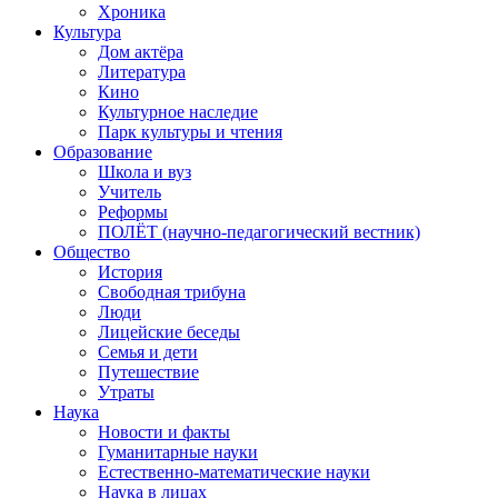
Хроника
Культура
Дом актёра
Литература
Кино
Культурное наследие
Парк культуры и чтения
Образование
Школа и вуз
Учитель
Реформы
ПОЛЁТ (научно-педагогический вестник)
Общество
История
Свободная трибуна
Люди
Лицейские беседы
Семья и дети
Путешествие
Утраты
Наука
Новости и факты
Гуманитарные науки
Естественно-математические науки
Наука в лицах