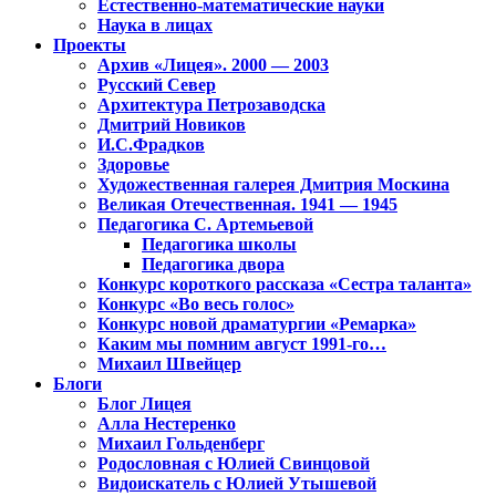
Естественно-математические науки
Наука в лицах
Проекты
Архив «Лицея». 2000 — 2003
Русский Север
Архитектура Петрозаводска
Дмитрий Новиков
И.С.Фрадков
Здоровье
Художественная галерея Дмитрия Москина
Великая Отечественная. 1941 — 1945
Педагогика С. Артемьевой
Педагогика школы
Педагогика двора
Конкурс короткого рассказа «Сестра таланта»
Конкурс «Во весь голос»
Конкурс новой драматургии «Ремарка»
Каким мы помним август 1991-го…
Михаил Швейцер
Блоги
Блог Лицея
Алла Нестеренко
Михаил Гольденберг
Родословная с Юлией Свинцовой
Видоискатель с Юлией Утышевой