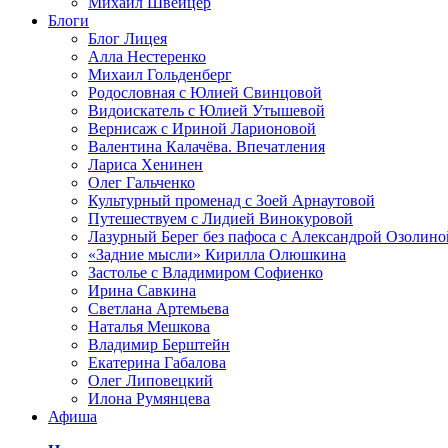
Михаил Швейцер
Блоги
Блог Лицея
Алла Нестеренко
Михаил Гольденберг
Родословная с Юлией Свинцовой
Видоискатель с Юлией Утышевой
Вернисаж с Ириной Ларионовой
Валентина Калачёва. Впечатления
Лариса Хенинен
Олег Гальченко
Культурный променад с Зоей Арнаутовой
Путешествуем с Лидией Винокуровой
Лазурный Берег без пафоса с Александрой Озолино
«Задние мысли» Кирилла Олюшкина
Застолье с Владимиром Софиенко
Ирина Савкина
Светлана Артемьева
Наталья Мешкова
Владимир Берштейн
Екатерина Габалова
Олег Липовецкий
Илона Румянцева
Афиша