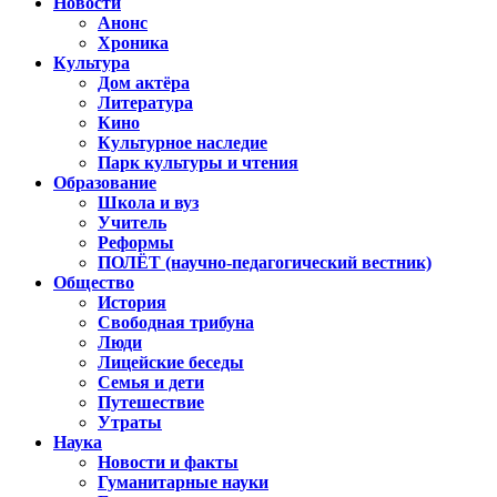
Новости
Анонс
Хроника
Культура
Дом актёра
Литература
Кино
Культурное наследие
Парк культуры и чтения
Образование
Школа и вуз
Учитель
Реформы
ПОЛЁТ (научно-педагогический вестник)
Общество
История
Свободная трибуна
Люди
Лицейские беседы
Семья и дети
Путешествие
Утраты
Наука
Новости и факты
Гуманитарные науки