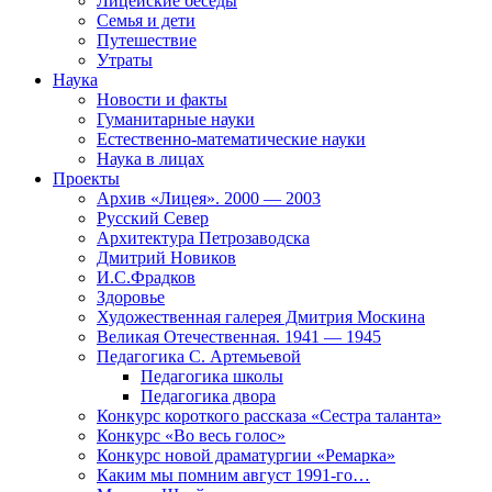
Лицейские беседы
Семья и дети
Путешествие
Утраты
Наука
Новости и факты
Гуманитарные науки
Естественно-математические науки
Наука в лицах
Проекты
Архив «Лицея». 2000 — 2003
Русский Север
Архитектура Петрозаводска
Дмитрий Новиков
И.С.Фрадков
Здоровье
Художественная галерея Дмитрия Москина
Великая Отечественная. 1941 — 1945
Педагогика С. Артемьевой
Педагогика школы
Педагогика двора
Конкурс короткого рассказа «Сестра таланта»
Конкурс «Во весь голос»
Конкурс новой драматургии «Ремарка»
Каким мы помним август 1991-го…