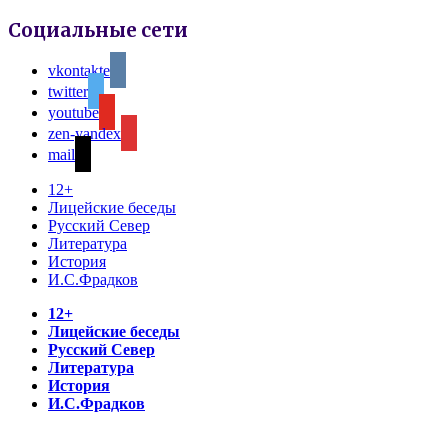
Социальные сети
vkontakte
twitter
youtube
zen-yandex
mail
12+
Лицейские беседы
Русский Север
Литература
История
И.С.Фрадков
12+
Лицейские беседы
Русский Север
Литература
История
И.С.Фрадков