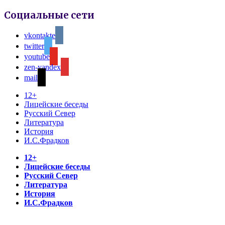
Социальные сети
vkontakte
twitter
youtube
zen-yandex
mail
12+
Лицейские беседы
Русский Север
Литература
История
И.С.Фрадков
12+
Лицейские беседы
Русский Север
Литература
История
И.С.Фрадков