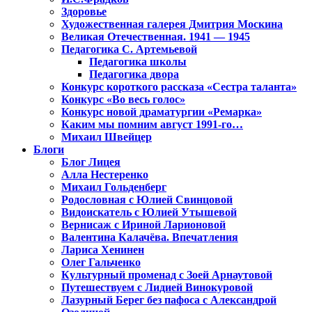
Здоровье
Художественная галерея Дмитрия Москина
Великая Отечественная. 1941 — 1945
Педагогика С. Артемьевой
Педагогика школы
Педагогика двора
Конкурс короткого рассказа «Сестра таланта»
Конкурс «Во весь голос»
Конкурс новой драматургии «Ремарка»
Каким мы помним август 1991-го…
Михаил Швейцер
Блоги
Блог Лицея
Алла Нестеренко
Михаил Гольденберг
Родословная с Юлией Свинцовой
Видоискатель с Юлией Утышевой
Вернисаж с Ириной Ларионовой
Валентина Калачёва. Впечатления
Лариса Хенинен
Олег Гальченко
Культурный променад с Зоей Арнаутовой
Путешествуем с Лидией Винокуровой
Лазурный Берег без пафоса с Александрой