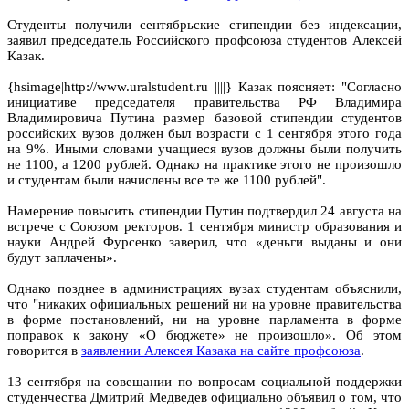
Студенты получили сентябрьские стипендии без индексации,
заявил председатель Российского профсоюза студентов Алексей
Казак.
{hsimage|http://www.uralstudent.ru ||||} Казак поясняет: "Согласно
инициативе председателя правительства РФ Владимира
Владимировича Путина размер базовой стипендии студентов
российских вузов должен был возрасти с 1 сентября этого года
на 9%. Иными словами учащиеся вузов должны были получить
не 1100, а 1200 рублей. Однако на практике этого не произошло
и студентам были начислены все те же 1100 рублей".
Намерение повысить стипендии Путин подтвердил 24 августа на
встрече с Союзом ректоров. 1 сентября министр образования и
науки Андрей Фурсенко заверил, что «деньги выданы и они
будут заплачены».
Однако позднее в администрациях вузах студентам объяснили,
что "никаких официальных решений ни на уровне правительства
в форме постановлений, ни на уровне парламента в форме
поправок к закону «О бюджете» не произошло». Об этом
говорится в
заявлении Алексея Казака на сайте профсоюза
.
13 сентября на совещании по вопросам социальной поддержки
студенчества Дмитрий Медведев официально объявил о том, что