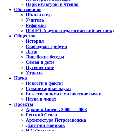
Парк культуры и чтения
Образование
Школа и вуз
Учитель
Реформы
ПОЛЁТ (научно-педагогический вестник)
Общество
История
Свободная трибуна
Люди
Лицейские беседы
Семья и дети
Путешествие
Утраты
Наука
Новости и факты
Гуманитарные науки
Естественно-математические науки
Наука в лицах
Проекты
Архив «Лицея». 2000 — 2003
Русский Север
Архитектура Петрозаводска
Дмитрий Новиков
И.С.Фрадков