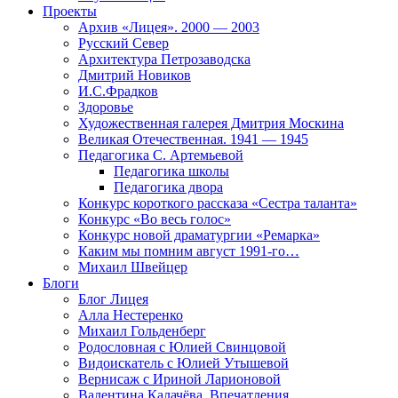
Проекты
Архив «Лицея». 2000 — 2003
Русский Север
Архитектура Петрозаводска
Дмитрий Новиков
И.С.Фрадков
Здоровье
Художественная галерея Дмитрия Москина
Великая Отечественная. 1941 — 1945
Педагогика С. Артемьевой
Педагогика школы
Педагогика двора
Конкурс короткого рассказа «Сестра таланта»
Конкурс «Во весь голос»
Конкурс новой драматургии «Ремарка»
Каким мы помним август 1991-го…
Михаил Швейцер
Блоги
Блог Лицея
Алла Нестеренко
Михаил Гольденберг
Родословная с Юлией Свинцовой
Видоискатель с Юлией Утышевой
Вернисаж с Ириной Ларионовой
Валентина Калачёва. Впечатления