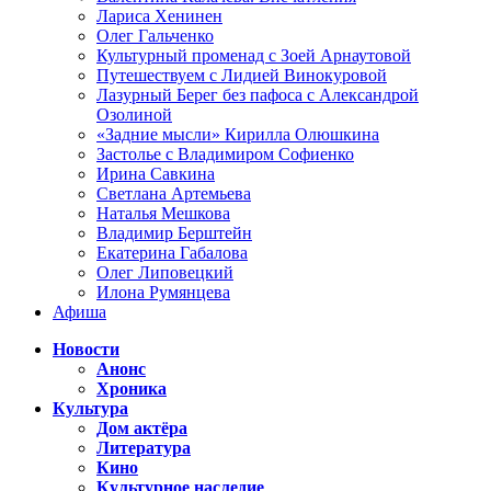
Лариса Хенинен
Олег Гальченко
Культурный променад с Зоей Арнаутовой
Путешествуем с Лидией Винокуровой
Лазурный Берег без пафоса с Александрой
Озолиной
«Задние мысли» Кирилла Олюшкина
Застолье с Владимиром Софиенко
Ирина Савкина
Светлана Артемьева
Наталья Мешкова
Владимир Берштейн
Екатерина Габалова
Олег Липовецкий
Илона Румянцева
Афиша
Новости
Анонс
Хроника
Культура
Дом актёра
Литература
Кино
Культурное наследие