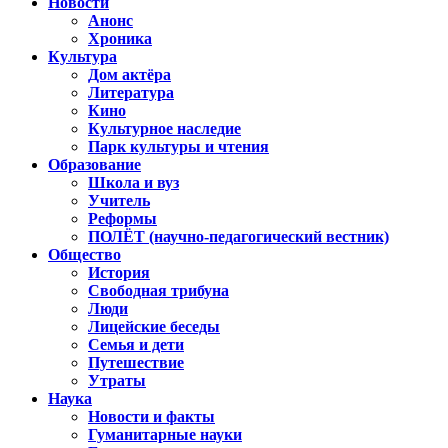
Новости
Анонс
Хроника
Культура
Дом актёра
Литература
Кино
Культурное наследие
Парк культуры и чтения
Образование
Школа и вуз
Учитель
Реформы
ПОЛЁТ (научно-педагогический вестник)
Общество
История
Свободная трибуна
Люди
Лицейские беседы
Семья и дети
Путешествие
Утраты
Наука
Новости и факты
Гуманитарные науки