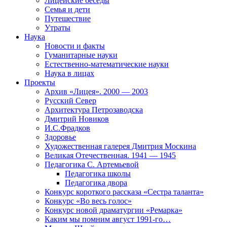
Лицейские беседы
Семья и дети
Путешествие
Утраты
Наука
Новости и факты
Гуманитарные науки
Естественно-математические науки
Наука в лицах
Проекты
Архив «Лицея». 2000 — 2003
Русский Север
Архитектура Петрозаводска
Дмитрий Новиков
И.С.Фрадков
Здоровье
Художественная галерея Дмитрия Москина
Великая Отечественная. 1941 — 1945
Педагогика С. Артемьевой
Педагогика школы
Педагогика двора
Конкурс короткого рассказа «Сестра таланта»
Конкурс «Во весь голос»
Конкурс новой драматургии «Ремарка»
Каким мы помним август 1991-го…