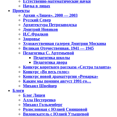
Естественно-математические науки
Наука в лицах
Проекты
Архив «Лицея». 2000 — 2003
Русский Север
Архитектура Петрозаводска
Дмитрий Новиков
И.С.Фрадков
Здоровье
Художественная галерея Дмитрия Москина
Великая Отечественная. 1941 — 1945
Педагогика С. Артемьевой
Педагогика школы
Педагогика двора
Конкурс короткого рассказа «Сестра таланта»
Конкурс «Во весь голос»
Конкурс новой драматургии «Ремарка»
Каким мы помним август 1991-го…
Михаил Швейцер
Блоги
Блог Лицея
Алла Нестеренко
Михаил Гольденберг
Родословная с Юлией Свинцовой
Видоискатель с Юлией Утышевой