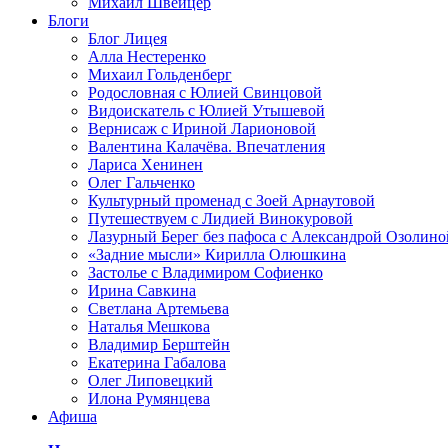
Михаил Швейцер
Блоги
Блог Лицея
Алла Нестеренко
Михаил Гольденберг
Родословная с Юлией Свинцовой
Видоискатель с Юлией Утышевой
Вернисаж с Ириной Ларионовой
Валентина Калачёва. Впечатления
Лариса Хенинен
Олег Гальченко
Культурный променад с Зоей Арнаутовой
Путешествуем с Лидией Винокуровой
Лазурный Берег без пафоса с Александрой Озолино
«Задние мысли» Кирилла Олюшкина
Застолье с Владимиром Софиенко
Ирина Савкина
Светлана Артемьева
Наталья Мешкова
Владимир Берштейн
Екатерина Габалова
Олег Липовецкий
Илона Румянцева
Афиша