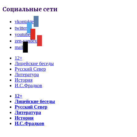
Социальные сети
vkontakte
twitter
youtube
zen-yandex
mail
12+
Лицейские беседы
Русский Север
Литература
История
И.С.Фрадков
12+
Лицейские беседы
Русский Север
Литература
История
И.С.Фрадков