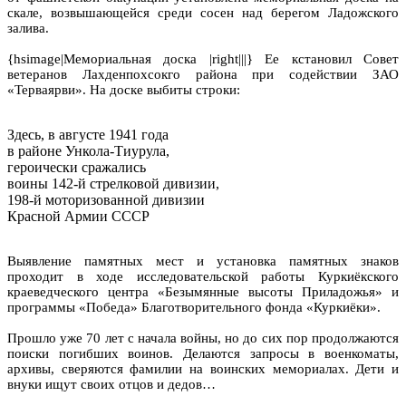
скале, возвышающейся среди сосен над берегом Ладожского
залива.
{hsimage|Мемориальная доска |right|||} Ее кстановил Совет
ветеранов Лахденпохсокго района при содействии ЗАО
«Терваярви». На доске выбиты строки:
Здесь, в августе 1941 года
в районе Ункола-Тиурула,
героически сражались
воины 142-й стрелковой дивизии,
198-й моторизованной дивизии
Красной Армии СССР
Выявление памятных мест и установка памятных знаков
проходит в ходе исследовательской работы Куркиёкского
краеведческого центра «Безымянные высоты Приладожья» и
программы «Победа» Благотворительного фонда «Куркиёки».
Прошло уже 70 лет с начала войны, но до сих пор продолжаются
поиски погибших воинов. Делаются запросы в военкоматы,
архивы, сверяются фамилии на воинских мемориалах. Дети и
внуки ищут своих отцов и дедов…