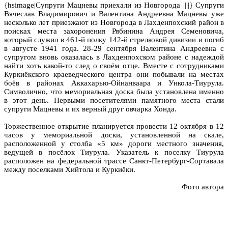
{hsimage|Супруги Мацневы приехали из Новгорода ||||} Супруги
Вячеслав Владимирович и Валентина Андреевна Мацневы уже
несколько лет приезжают из Новгорода в Лахденпохский район в
поисках места захоронения Рябинина Андрея Семеновича,
который служил в 461-й полку 142-й стрелковой дивизии и погиб
в августе 1941 года. 28-29 сентября Валентина Андреевна с
супругом вновь оказалась в Лахденпохском районе с надеждой
найти хоть какой-то след о своём отце. Вместе с сотрудниками
Куркиёкского краеведческого центра они побывали на местах
боёв в районах Аккахарью-Ойнанваара и Ункола-Тиурула.
Символично, что мемориальная доска была установлена именно
в этот день. Первыми посетителями памятного места стали
супруги Мацневы и их верный друг овчарка Хонда.
Торжественное открытие планируется провести 12 октября в 12
часов у мемориальной доски, установленной на скале,
расположенной у столба «5 км» дороги местного значения,
ведущей в посёлок Тиурула. Указатель к поселку Тиурула
расположен на федеральной трассе Санкт-Петербург-Сортавала
между поселками Хийтола и Куркиёки.
Фото автора