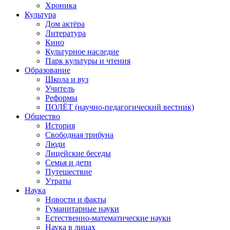
Хроника
Культура
Дом актёра
Литература
Кино
Культурное наследие
Парк культуры и чтения
Образование
Школа и вуз
Учитель
Реформы
ПОЛЁТ (научно-педагогический вестник)
Общество
История
Свободная трибуна
Люди
Лицейские беседы
Семья и дети
Путешествие
Утраты
Наука
Новости и факты
Гуманитарные науки
Естественно-математические науки
Наука в лицах