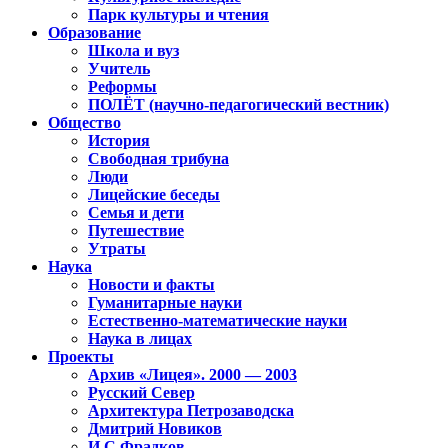
Парк культуры и чтения
Образование
Школа и вуз
Учитель
Реформы
ПОЛЁТ (научно-педагогический вестник)
Общество
История
Свободная трибуна
Люди
Лицейские беседы
Семья и дети
Путешествие
Утраты
Наука
Новости и факты
Гуманитарные науки
Естественно-математические науки
Наука в лицах
Проекты
Архив «Лицея». 2000 — 2003
Русский Север
Архитектура Петрозаводска
Дмитрий Новиков
И.С.Фрадков