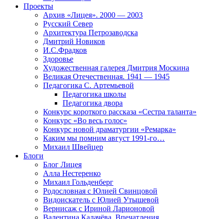
Проекты
Архив «Лицея». 2000 — 2003
Русский Север
Архитектура Петрозаводска
Дмитрий Новиков
И.С.Фрадков
Здоровье
Художественная галерея Дмитрия Москина
Великая Отечественная. 1941 — 1945
Педагогика С. Артемьевой
Педагогика школы
Педагогика двора
Конкурс короткого рассказа «Сестра таланта»
Конкурс «Во весь голос»
Конкурс новой драматургии «Ремарка»
Каким мы помним август 1991-го…
Михаил Швейцер
Блоги
Блог Лицея
Алла Нестеренко
Михаил Гольденберг
Родословная с Юлией Свинцовой
Видоискатель с Юлией Утышевой
Вернисаж с Ириной Ларионовой
Валентина Калачёва. Впечатления