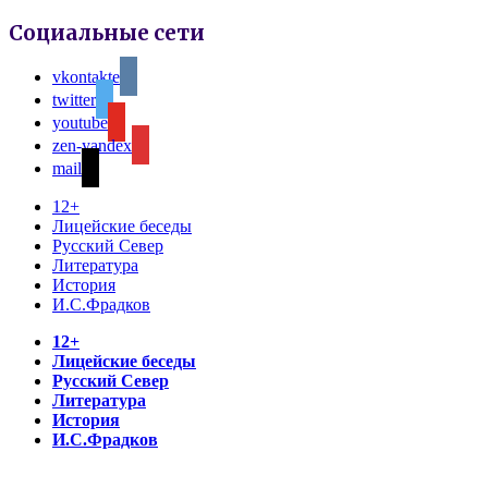
Социальные сети
vkontakte
twitter
youtube
zen-yandex
mail
12+
Лицейские беседы
Русский Север
Литература
История
И.С.Фрадков
12+
Лицейские беседы
Русский Север
Литература
История
И.С.Фрадков