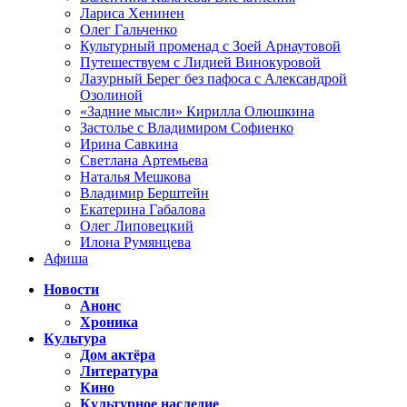
Лариса Хенинен
Олег Гальченко
Культурный променад с Зоей Арнаутовой
Путешествуем с Лидией Винокуровой
Лазурный Берег без пафоса с Александрой
Озолиной
«Задние мысли» Кирилла Олюшкина
Застолье с Владимиром Софиенко
Ирина Савкина
Светлана Артемьева
Наталья Мешкова
Владимир Берштейн
Екатерина Габалова
Олег Липовецкий
Илона Румянцева
Афиша
Новости
Анонс
Хроника
Культура
Дом актёра
Литература
Кино
Культурное наследие