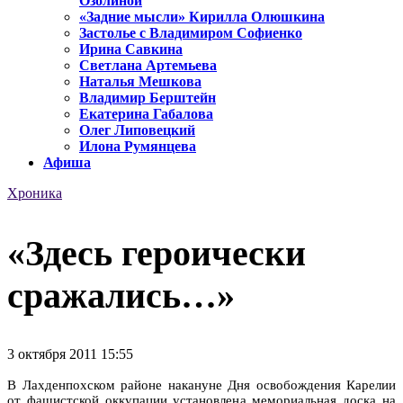
Озолиной
«Задние мысли» Кирилла Олюшкина
Застолье с Владимиром Софиенко
Ирина Савкина
Светлана Артемьева
Наталья Мешкова
Владимир Берштейн
Екатерина Габалова
Олег Липовецкий
Илона Румянцева
Афиша
Хроника
«Здесь героически
сражались…»
3 октября 2011 15:55
В Лахденпохском районе накануне Дня освобождения Карелии
от фашистской оккупации установлена мемориальная доска на