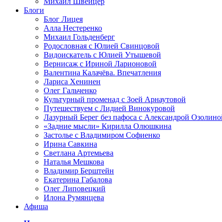
Михаил Швейцер
Блоги
Блог Лицея
Алла Нестеренко
Михаил Гольденберг
Родословная с Юлией Свинцовой
Видоискатель с Юлией Утышевой
Вернисаж с Ириной Ларионовой
Валентина Калачёва. Впечатления
Лариса Хенинен
Олег Гальченко
Культурный променад с Зоей Арнаутовой
Путешествуем с Лидией Винокуровой
Лазурный Берег без пафоса с Александрой Озолино
«Задние мысли» Кирилла Олюшкина
Застолье с Владимиром Софиенко
Ирина Савкина
Светлана Артемьева
Наталья Мешкова
Владимир Берштейн
Екатерина Габалова
Олег Липовецкий
Илона Румянцева
Афиша