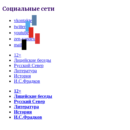
Социальные сети
vkontakte
twitter
youtube
zen-yandex
mail
12+
Лицейские беседы
Русский Север
Литература
История
И.С.Фрадков
12+
Лицейские беседы
Русский Север
Литература
История
И.С.Фрадков