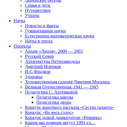
Лицейские беседы
Семья и дети
Путешествие
Утраты
Наука
Новости и факты
Гуманитарные науки
Естественно-математические науки
Наука в лицах
Проекты
Архив «Лицея». 2000 — 2003
Русский Север
Архитектура Петрозаводска
Дмитрий Новиков
И.С.Фрадков
Здоровье
Художественная галерея Дмитрия Москина
Великая Отечественная. 1941 — 1945
Педагогика С. Артемьевой
Педагогика школы
Педагогика двора
Конкурс короткого рассказа «Сестра таланта»
Конкурс «Во весь голос»
Конкурс новой драматургии «Ремарка»
Каким мы помним август 1991-го…