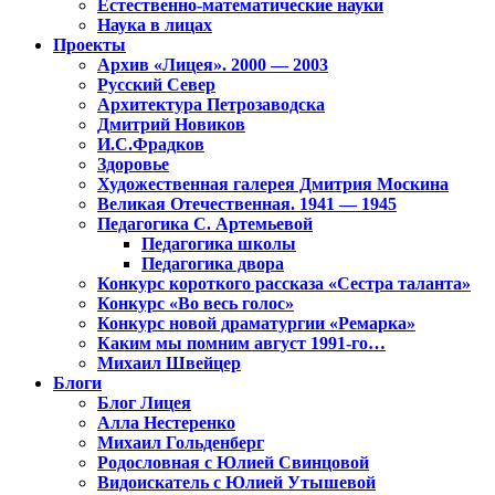
Естественно-математические науки
Наука в лицах
Проекты
Архив «Лицея». 2000 — 2003
Русский Север
Архитектура Петрозаводска
Дмитрий Новиков
И.С.Фрадков
Здоровье
Художественная галерея Дмитрия Москина
Великая Отечественная. 1941 — 1945
Педагогика С. Артемьевой
Педагогика школы
Педагогика двора
Конкурс короткого рассказа «Сестра таланта»
Конкурс «Во весь голос»
Конкурс новой драматургии «Ремарка»
Каким мы помним август 1991-го…
Михаил Швейцер
Блоги
Блог Лицея
Алла Нестеренко
Михаил Гольденберг
Родословная с Юлией Свинцовой
Видоискатель с Юлией Утышевой