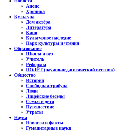
Новости
Анонс
Хроника
Культура
Дом актёра
Литература
Кино
Культурное наследие
Парк культуры и чтения
Образование
Школа и вуз
Учитель
Реформы
ПОЛЁТ (научно-педагогический вестник)
Общество
История
Свободная трибуна
Люди
Лицейские беседы
Семья и дети
Путешествие
Утраты
Наука
Новости и факты
Гуманитарные науки