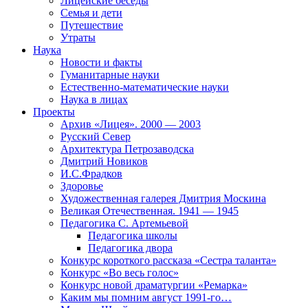
Лицейские беседы
Семья и дети
Путешествие
Утраты
Наука
Новости и факты
Гуманитарные науки
Естественно-математические науки
Наука в лицах
Проекты
Архив «Лицея». 2000 — 2003
Русский Север
Архитектура Петрозаводска
Дмитрий Новиков
И.С.Фрадков
Здоровье
Художественная галерея Дмитрия Москина
Великая Отечественная. 1941 — 1945
Педагогика С. Артемьевой
Педагогика школы
Педагогика двора
Конкурс короткого рассказа «Сестра таланта»
Конкурс «Во весь голос»
Конкурс новой драматургии «Ремарка»
Каким мы помним август 1991-го…