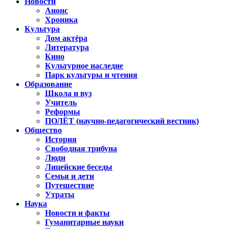
Новости
Анонс
Хроника
Культура
Дом актёра
Литература
Кино
Культурное наследие
Парк культуры и чтения
Образование
Школа и вуз
Учитель
Реформы
ПОЛЁТ (научно-педагогический вестник)
Общество
История
Свободная трибуна
Люди
Лицейские беседы
Семья и дети
Путешествие
Утраты
Наука
Новости и факты
Гуманитарные науки