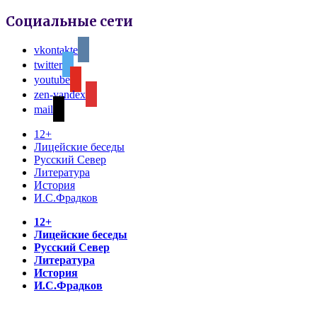
Социальные сети
vkontakte
twitter
youtube
zen-yandex
mail
12+
Лицейские беседы
Русский Север
Литература
История
И.С.Фрадков
12+
Лицейские беседы
Русский Север
Литература
История
И.С.Фрадков