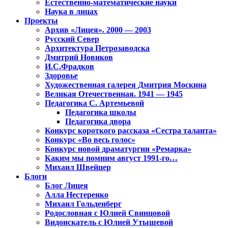
Естественно-математические науки
Наука в лицах
Проекты
Архив «Лицея». 2000 — 2003
Русский Север
Архитектура Петрозаводска
Дмитрий Новиков
И.С.Фрадков
Здоровье
Художественная галерея Дмитрия Москина
Великая Отечественная. 1941 — 1945
Педагогика С. Артемьевой
Педагогика школы
Педагогика двора
Конкурс короткого рассказа «Сестра таланта»
Конкурс «Во весь голос»
Конкурс новой драматургии «Ремарка»
Каким мы помним август 1991-го…
Михаил Швейцер
Блоги
Блог Лицея
Алла Нестеренко
Михаил Гольденберг
Родословная с Юлией Свинцовой
Видоискатель с Юлией Утышевой