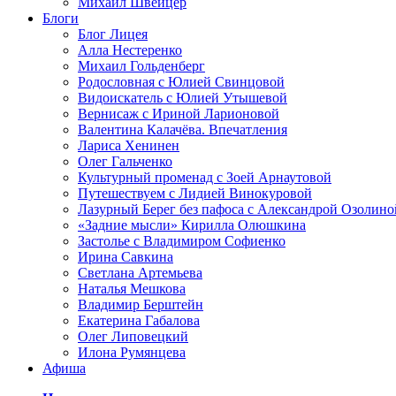
Михаил Швейцер
Блоги
Блог Лицея
Алла Нестеренко
Михаил Гольденберг
Родословная с Юлией Свинцовой
Видоискатель с Юлией Утышевой
Вернисаж с Ириной Ларионовой
Валентина Калачёва. Впечатления
Лариса Хенинен
Олег Гальченко
Культурный променад с Зоей Арнаутовой
Путешествуем с Лидией Винокуровой
Лазурный Берег без пафоса с Александрой Озолино
«Задние мысли» Кирилла Олюшкина
Застолье с Владимиром Софиенко
Ирина Савкина
Светлана Артемьева
Наталья Мешкова
Владимир Берштейн
Екатерина Габалова
Олег Липовецкий
Илона Румянцева
Афиша