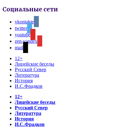
Социальные сети
vkontakte
twitter
youtube
zen-yandex
mail
12+
Лицейские беседы
Русский Север
Литература
История
И.С.Фрадков
12+
Лицейские беседы
Русский Север
Литература
История
И.С.Фрадков