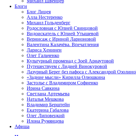
Михаил Швейцер
Блоги
Блог Лицея
Алла Нестеренко
Михаил Гольденберг
Родословная с Юлией Свинцовой
Видоискатель с Юлией Утышевой
Вернисаж с Ириной Ларионовой
Валентина Калачёва. Впечатления
Лариса Хенинен
Олег Гальченко
Культурный променад с Зоей Арнаутовой
Путешествуем с Лидией Винокуровой
Лазурный Берег без пафоса с Александрой Озолино
«Задние мысли» Кирилла Олюшкина
Застолье с Владимиром Софиенко
Ирина Савкина
Светлана Артемьева
Наталья Мешкова
Владимир Берштейн
Екатерина Габалова
Олег Липовецкий
Илона Румянцева
Афиша