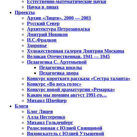
Естественно-математические науки
Наука в лицах
Проекты
Архив «Лицея». 2000 — 2003
Русский Север
Архитектура Петрозаводска
Дмитрий Новиков
И.С.Фрадков
Здоровье
Художественная галерея Дмитрия Москина
Великая Отечественная. 1941 — 1945
Педагогика С. Артемьевой
Педагогика школы
Педагогика двора
Конкурс короткого рассказа «Сестра таланта»
Конкурс «Во весь голос»
Конкурс новой драматургии «Ремарка»
Каким мы помним август 1991-го…
Михаил Швейцер
Блоги
Блог Лицея
Алла Нестеренко
Михаил Гольденберг
Родословная с Юлией Свинцовой
Видоискатель с Юлией Утышевой