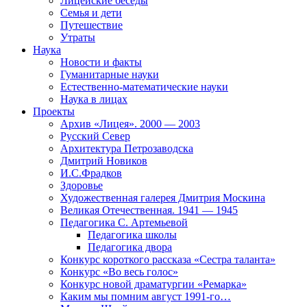
Лицейские беседы
Семья и дети
Путешествие
Утраты
Наука
Новости и факты
Гуманитарные науки
Естественно-математические науки
Наука в лицах
Проекты
Архив «Лицея». 2000 — 2003
Русский Север
Архитектура Петрозаводска
Дмитрий Новиков
И.С.Фрадков
Здоровье
Художественная галерея Дмитрия Москина
Великая Отечественная. 1941 — 1945
Педагогика С. Артемьевой
Педагогика школы
Педагогика двора
Конкурс короткого рассказа «Сестра таланта»
Конкурс «Во весь голос»
Конкурс новой драматургии «Ремарка»
Каким мы помним август 1991-го…