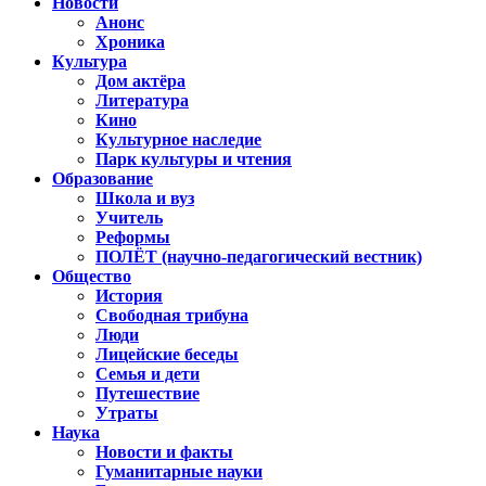
Новости
Анонс
Хроника
Культура
Дом актёра
Литература
Кино
Культурное наследие
Парк культуры и чтения
Образование
Школа и вуз
Учитель
Реформы
ПОЛЁТ (научно-педагогический вестник)
Общество
История
Свободная трибуна
Люди
Лицейские беседы
Семья и дети
Путешествие
Утраты
Наука
Новости и факты
Гуманитарные науки