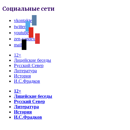
Социальные сети
vkontakte
twitter
youtube
zen-yandex
mail
12+
Лицейские беседы
Русский Север
Литература
История
И.С.Фрадков
12+
Лицейские беседы
Русский Север
Литература
История
И.С.Фрадков