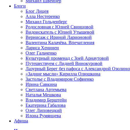
Михаил Швейцер
Блоги
Блог Лицея
Алла Нестеренко
Михаил Гольденберг
Родословная с Юлией Свинцовой
Видоискатель с Юлией Утышевой
Вернисаж с Ириной Ларионовой
Валентина Калачёва. Впечатления
Лариса Хенинен
Олег Гальченко
Культурный променад с Зоей Арнаутовой
Путешествуем с Лидией Винокуровой
Лазурный Берег без пафоса с Александрой Озолино
«Задние мысли» Кирилла Олюшкина
Застолье с Владимиром Софиенко
Ирина Савкина
Светлана Артемьева
Наталья Мешкова
Владимир Берштейн
Екатерина Габалова
Олег Липовецкий
Илона Румянцева
Афиша