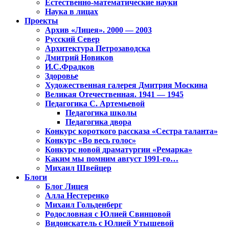
Естественно-математические науки
Наука в лицах
Проекты
Архив «Лицея». 2000 — 2003
Русский Север
Архитектура Петрозаводска
Дмитрий Новиков
И.С.Фрадков
Здоровье
Художественная галерея Дмитрия Москина
Великая Отечественная. 1941 — 1945
Педагогика С. Артемьевой
Педагогика школы
Педагогика двора
Конкурс короткого рассказа «Сестра таланта»
Конкурс «Во весь голос»
Конкурс новой драматургии «Ремарка»
Каким мы помним август 1991-го…
Михаил Швейцер
Блоги
Блог Лицея
Алла Нестеренко
Михаил Гольденберг
Родословная с Юлией Свинцовой
Видоискатель с Юлией Утышевой