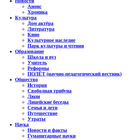
Новости
Анонс
Хроника
Культура
Дом актёра
Литература
Кино
Культурное наследие
Парк культуры и чтения
Образование
Школа и вуз
Учитель
Реформы
ПОЛЁТ (научно-педагогический вестник)
Общество
История
Свободная трибуна
Люди
Лицейские беседы
Семья и дети
Путешествие
Утраты
Наука
Новости и факты
Гуманитарные науки