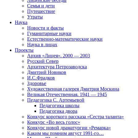
Лицейские беседы
Семья и дети
Путешествие
Утраты
Наука
Новости и факты
Гуманитарные науки
Естественно-математические науки
Наука в лицах
Проекты
Архив «Лицея». 2000 — 2003
Русский Север
Архитектура Петрозаводска
Дмитрий Новиков
И.С.Фрадков
Здоровье
Художественная галерея Дмитрия Москина
Великая Отечественная. 1941 — 1945
Педагогика С. Артемьевой
Педагогика школы
Педагогика двора
Конкурс короткого рассказа «Сестра таланта»
Конкурс «Во весь голос»
Конкурс новой драматургии «Ремарка»
Каким мы помним август 1991-го…