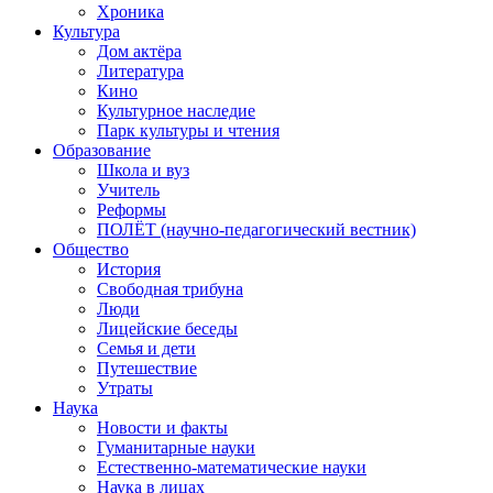
Хроника
Культура
Дом актёра
Литература
Кино
Культурное наследие
Парк культуры и чтения
Образование
Школа и вуз
Учитель
Реформы
ПОЛЁТ (научно-педагогический вестник)
Общество
История
Свободная трибуна
Люди
Лицейские беседы
Семья и дети
Путешествие
Утраты
Наука
Новости и факты
Гуманитарные науки
Естественно-математические науки
Наука в лицах