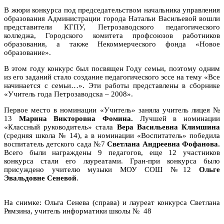
В жюри конкурса под председательством начальника управления
образования Администрации города Натальи Васильевой вошли
представители КГПУ, Петрозаводского педагогического
колледжа, Городского комитета профсоюзов работников
образования, а также Некоммерческого фонда «Новое
образование».
В этом году конкурс был посвящен Году семьи, поэтому одним
из его заданий стало создание педагогического эссе на тему «Все
начинается с семьи…». Эти работы представлены в сборнике
«Учитель года Петрозаводска – 2008».
Первое место в номинации «Учитель» заняла учитель лицея №
13
Марина Викторовна Фомина.
Лучшей в номинации
«Классный руководитель» стала
Вера Васильевна Климшина
(средняя школа № 14), а в номинации «Воспитатель» победила
воспитатель детского сада №7
Светлана Андреевна Фофанова.
Всего были награждены 9 педагогов, еще 12 участников
конкурса стали его лауреатами. Гран-при конкурса было
присуждено учителю музыки МОУ СОШ №12
Ольге
Эвальдовне Cеневой
.
На снимке: Ольга Сенева (справа) и лауреат конкурса Светлана
Рямзина, учитель информатики школы № 48