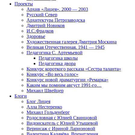
Проекты
Архив «Лицея». 2000 — 2003
Русский Север
Архитектура Петрозаводска
Дмитрий Новиков
И.С.Фрадков
Здоровье
Художественная галерея Дмитрия Москина
Великая Отечественная. 1941 — 1945
Педагогика С. Артемьевой
Педагогика школы
Педагогика двора
Конкурс короткого рассказа «Сестра таланта»
Конкурс «Во весь голос»
Конкурс новой драматургии «Ремарка»
Каким мы помним август 1991-го…
Михаил Швейцер
Блоги
Блог Лицея
Алла Нестеренко
Михаил Гольденберг
Родословная с Юлией Свинцовой
Видоискатель с Юлией Утышевой
Вернисаж с Ириной Ларионовой
Валентина Калачёва. Впечатления