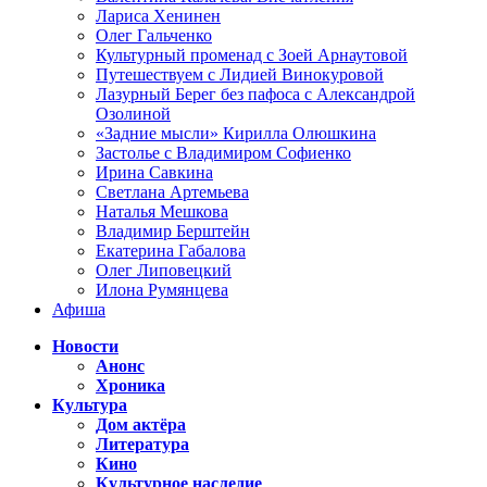
Лариса Хенинен
Олег Гальченко
Культурный променад с Зоей Арнаутовой
Путешествуем с Лидией Винокуровой
Лазурный Берег без пафоса с Александрой
Озолиной
«Задние мысли» Кирилла Олюшкина
Застолье с Владимиром Софиенко
Ирина Савкина
Светлана Артемьева
Наталья Мешкова
Владимир Берштейн
Екатерина Габалова
Олег Липовецкий
Илона Румянцева
Афиша
Новости
Анонс
Хроника
Культура
Дом актёра
Литература
Кино
Культурное наследие