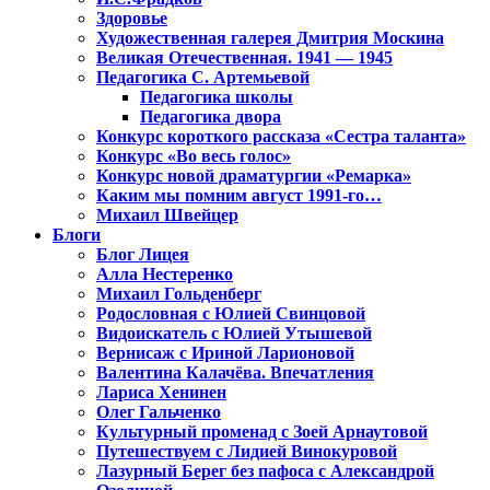
Здоровье
Художественная галерея Дмитрия Москина
Великая Отечественная. 1941 — 1945
Педагогика С. Артемьевой
Педагогика школы
Педагогика двора
Конкурс короткого рассказа «Сестра таланта»
Конкурс «Во весь голос»
Конкурс новой драматургии «Ремарка»
Каким мы помним август 1991-го…
Михаил Швейцер
Блоги
Блог Лицея
Алла Нестеренко
Михаил Гольденберг
Родословная с Юлией Свинцовой
Видоискатель с Юлией Утышевой
Вернисаж с Ириной Ларионовой
Валентина Калачёва. Впечатления
Лариса Хенинен
Олег Гальченко
Культурный променад с Зоей Арнаутовой
Путешествуем с Лидией Винокуровой
Лазурный Берег без пафоса с Александрой