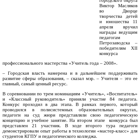
городского округа
Виктор Масляков
во Дворце
творчества детей
и юношества 11
апреля вручил
награды ведущим
педагогам
Петрозаводска –
победителям XII
конкурса
профессионального мастерства «Учитель года – 2008».
– Городская власть намерена и в дальнейшем поддерживать
развитие сферы образования, – cказал мэр. – Учителя – это ее
главный, самый ценный ресурс.
В соревновании по трем номинациям «Учитель», «Воспитатель»
и «Классный руководитель» приняли участие 84 педагога.
Конкурс проходил в два этапа. В рамках первого, который
проводился в полисистемных образовательных округах,
педагоги на суд жюри представляли свою педагогическую
концепцию и учебное занятие. На втором этапе конкурса был
представлен 21 участник. В ходе второго тура педагоги
демонстрировали опыт работы в технологии «мастер-класс» для
студентов КГПУ и педагогического колледжа.