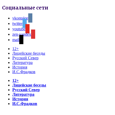
Социальные сети
vkontakte
twitter
youtube
zen-yandex
mail
12+
Лицейские беседы
Русский Север
Литература
История
И.С.Фрадков
12+
Лицейские беседы
Русский Север
Литература
История
И.С.Фрадков