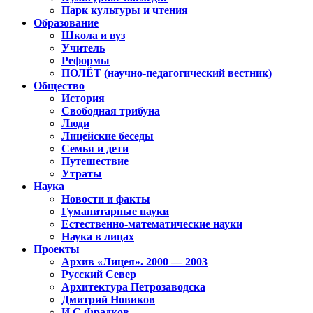
Парк культуры и чтения
Образование
Школа и вуз
Учитель
Реформы
ПОЛЁТ (научно-педагогический вестник)
Общество
История
Свободная трибуна
Люди
Лицейские беседы
Семья и дети
Путешествие
Утраты
Наука
Новости и факты
Гуманитарные науки
Естественно-математические науки
Наука в лицах
Проекты
Архив «Лицея». 2000 — 2003
Русский Север
Архитектура Петрозаводска
Дмитрий Новиков
И.С.Фрадков