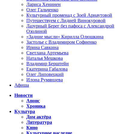
Лариса Хенинен
Олег Гальченко
Культурный променад с Зоей Арнаутовой
Путешествуем с Лидией Винокуровой
Лазурный Берег без пафоса с Александрой
Озолиной
«Задние мысли» Кирилла Олюшкина
Застолье с Владимиром Софиенко
Ирина Савкина
Светлана Артемьева
Наталья Мешкова
Владимир Берштейн
Екатерина Габалова
Олег Липовецкий
Илона Румянцева
Афиша
Новости
Анонс
Хроника
Культура
Дом актёра
Литература
Кино
Культурное наследие