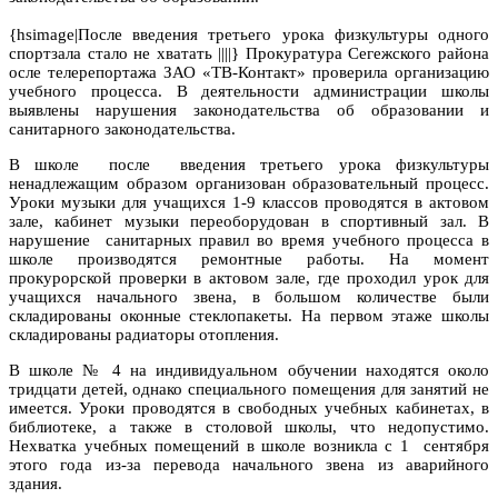
{hsimage|После введения третьего урока физкультуры одного
спортзала стало не хватать ||||} Прокуратура Сегежского района
осле телерепортажа ЗАО «ТВ-Контакт» проверила организацию
учебного процесса. В деятельности администрации школы
выявлены нарушения законодательства об образовании и
санитарного законодательства.
В школе после введения третьего урока физкультуры
ненадлежащим образом организован образовательный процесс.
Уроки музыки для учащихся 1-9 классов проводятся в актовом
зале, кабинет музыки переоборудован в спортивный зал. В
нарушение санитарных правил во время учебного процесса в
школе производятся ремонтные работы. На момент
прокурорской проверки в актовом зале, где проходил урок для
учащихся начального звена, в большом количестве были
складированы оконные стеклопакеты. На первом этаже школы
складированы радиаторы отопления.
В школе № 4 на индивидуальном обучении находятся около
тридцати детей, однако специального помещения для занятий не
имеется. Уроки проводятся в свободных учебных кабинетах, в
библиотеке, а также в столовой школы, что недопустимо.
Нехватка учебных помещений в школе возникла с 1 сентября
этого года из-за перевода начального звена из аварийного
здания.