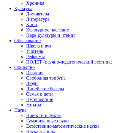
Хроника
Культура
Дом актёра
Литература
Кино
Культурное наследие
Парк культуры и чтения
Образование
Школа и вуз
Учитель
Реформы
ПОЛЁТ (научно-педагогический вестник)
Общество
История
Свободная трибуна
Люди
Лицейские беседы
Семья и дети
Путешествие
Утраты
Наука
Новости и факты
Гуманитарные науки
Естественно-математические науки
Наука в лицах