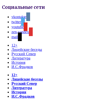
Социальные сети
vkontakte
twitter
youtube
zen-yandex
mail
12+
Лицейские беседы
Русский Север
Литература
История
И.С.Фрадков
12+
Лицейские беседы
Русский Север
Литература
История
И.С.Фрадков