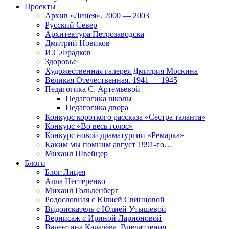
Проекты
Архив «Лицея». 2000 — 2003
Русский Север
Архитектура Петрозаводска
Дмитрий Новиков
И.С.Фрадков
Здоровье
Художественная галерея Дмитрия Москина
Великая Отечественная. 1941 — 1945
Педагогика С. Артемьевой
Педагогика школы
Педагогика двора
Конкурс короткого рассказа «Сестра таланта»
Конкурс «Во весь голос»
Конкурс новой драматургии «Ремарка»
Каким мы помним август 1991-го…
Михаил Швейцер
Блоги
Блог Лицея
Алла Нестеренко
Михаил Гольденберг
Родословная с Юлией Свинцовой
Видоискатель с Юлией Утышевой
Вернисаж с Ириной Ларионовой
Валентина Калачёва. Впечатления