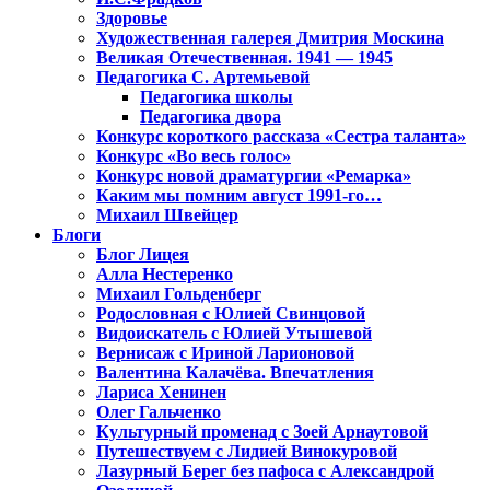
Здоровье
Художественная галерея Дмитрия Москина
Великая Отечественная. 1941 — 1945
Педагогика С. Артемьевой
Педагогика школы
Педагогика двора
Конкурс короткого рассказа «Сестра таланта»
Конкурс «Во весь голос»
Конкурс новой драматургии «Ремарка»
Каким мы помним август 1991-го…
Михаил Швейцер
Блоги
Блог Лицея
Алла Нестеренко
Михаил Гольденберг
Родословная с Юлией Свинцовой
Видоискатель с Юлией Утышевой
Вернисаж с Ириной Ларионовой
Валентина Калачёва. Впечатления
Лариса Хенинен
Олег Гальченко
Культурный променад с Зоей Арнаутовой
Путешествуем с Лидией Винокуровой
Лазурный Берег без пафоса с Александрой