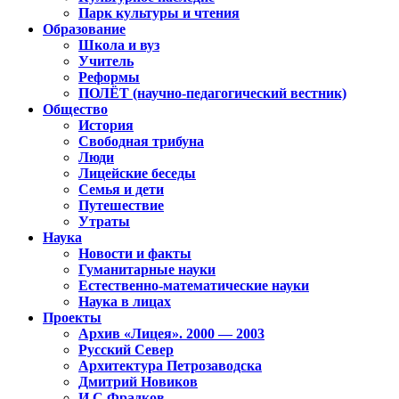
Парк культуры и чтения
Образование
Школа и вуз
Учитель
Реформы
ПОЛЁТ (научно-педагогический вестник)
Общество
История
Свободная трибуна
Люди
Лицейские беседы
Семья и дети
Путешествие
Утраты
Наука
Новости и факты
Гуманитарные науки
Естественно-математические науки
Наука в лицах
Проекты
Архив «Лицея». 2000 — 2003
Русский Север
Архитектура Петрозаводска
Дмитрий Новиков
И.С.Фрадков