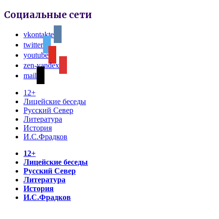
Социальные сети
vkontakte
twitter
youtube
zen-yandex
mail
12+
Лицейские беседы
Русский Север
Литература
История
И.С.Фрадков
12+
Лицейские беседы
Русский Север
Литература
История
И.С.Фрадков