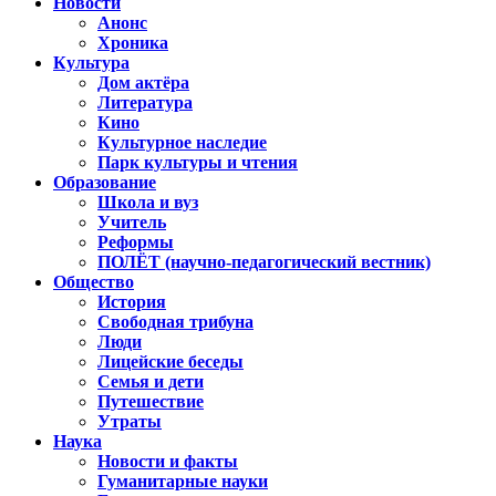
Новости
Анонс
Хроника
Культура
Дом актёра
Литература
Кино
Культурное наследие
Парк культуры и чтения
Образование
Школа и вуз
Учитель
Реформы
ПОЛЁТ (научно-педагогический вестник)
Общество
История
Свободная трибуна
Люди
Лицейские беседы
Семья и дети
Путешествие
Утраты
Наука
Новости и факты
Гуманитарные науки