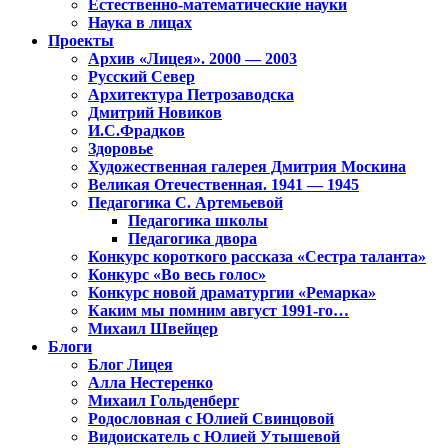
Естественно-математические науки
Наука в лицах
Проекты
Архив «Лицея». 2000 — 2003
Русский Север
Архитектура Петрозаводска
Дмитрий Новиков
И.С.Фрадков
Здоровье
Художественная галерея Дмитрия Москина
Великая Отечественная. 1941 — 1945
Педагогика С. Артемьевой
Педагогика школы
Педагогика двора
Конкурс короткого рассказа «Сестра таланта»
Конкурс «Во весь голос»
Конкурс новой драматургии «Ремарка»
Каким мы помним август 1991-го…
Михаил Швейцер
Блоги
Блог Лицея
Алла Нестеренко
Михаил Гольденберг
Родословная с Юлией Свинцовой
Видоискатель с Юлией Утышевой