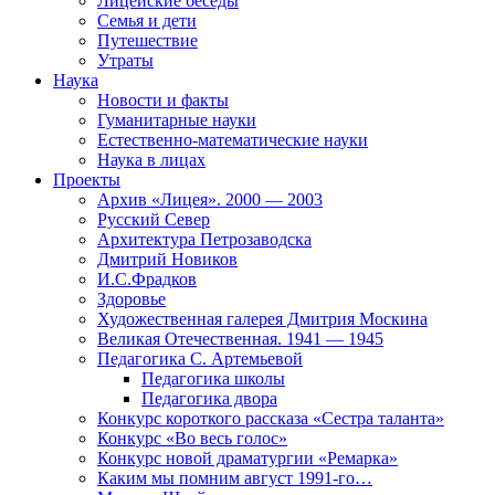
Лицейские беседы
Семья и дети
Путешествие
Утраты
Наука
Новости и факты
Гуманитарные науки
Естественно-математические науки
Наука в лицах
Проекты
Архив «Лицея». 2000 — 2003
Русский Север
Архитектура Петрозаводска
Дмитрий Новиков
И.С.Фрадков
Здоровье
Художественная галерея Дмитрия Москина
Великая Отечественная. 1941 — 1945
Педагогика С. Артемьевой
Педагогика школы
Педагогика двора
Конкурс короткого рассказа «Сестра таланта»
Конкурс «Во весь голос»
Конкурс новой драматургии «Ремарка»
Каким мы помним август 1991-го…