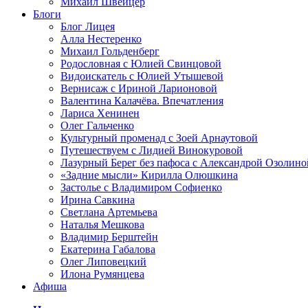
Михаил Швейцер
Блоги
Блог Лицея
Алла Нестеренко
Михаил Гольденберг
Родословная с Юлией Свинцовой
Видоискатель с Юлией Утышевой
Вернисаж с Ириной Ларионовой
Валентина Калачёва. Впечатления
Лариса Хенинен
Олег Гальченко
Культурный променад с Зоей Арнаутовой
Путешествуем с Лидией Винокуровой
Лазурный Берег без пафоса с Александрой Озолино
«Задние мысли» Кирилла Олюшкина
Застолье с Владимиром Софиенко
Ирина Савкина
Светлана Артемьева
Наталья Мешкова
Владимир Берштейн
Екатерина Габалова
Олег Липовецкий
Илона Румянцева
Афиша