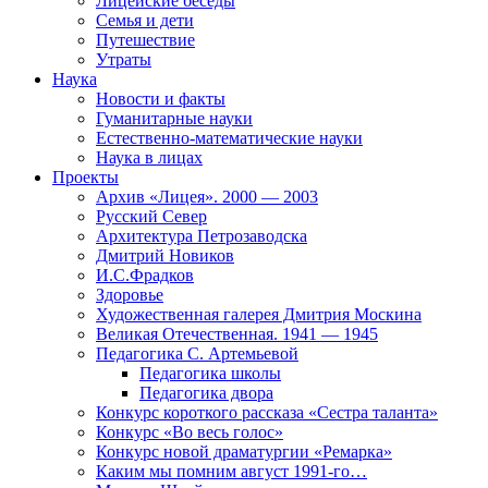
Лицейские беседы
Семья и дети
Путешествие
Утраты
Наука
Новости и факты
Гуманитарные науки
Естественно-математические науки
Наука в лицах
Проекты
Архив «Лицея». 2000 — 2003
Русский Север
Архитектура Петрозаводска
Дмитрий Новиков
И.С.Фрадков
Здоровье
Художественная галерея Дмитрия Москина
Великая Отечественная. 1941 — 1945
Педагогика С. Артемьевой
Педагогика школы
Педагогика двора
Конкурс короткого рассказа «Сестра таланта»
Конкурс «Во весь голос»
Конкурс новой драматургии «Ремарка»
Каким мы помним август 1991-го…