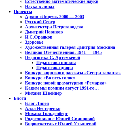
Естественно-математические науки
Наука в лицах
Проекты
Архив «Лицея». 2000 — 2003
Русский Север
Архитектура Петрозаводска
Дмитрий Новиков
И.С.Фрадков
Здоровье
Художественная галерея Дмитрия Москина
Великая Отечественная. 1941 — 1945
Педагогика С. Артемьевой
Педагогика школы
Педагогика двора
Конкурс короткого рассказа «Сестра таланта»
Конкурс «Во весь голос»
Конкурс новой драматургии «Ремарка»
Каким мы помним август 1991-го…
Михаил Швейцер
Блоги
Блог Лицея
Алла Нестеренко
Михаил Гольденберг
Родословная с Юлией Свинцовой
Видоискатель с Юлией Утышевой