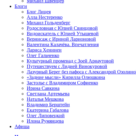
Михаил Швейцер
Блоги
Блог Лицея
Алла Нестеренко
Михаил Гольденберг
Родословная с Юлией Свинцовой
Видоискатель с Юлией Утышевой
Вернисаж с Ириной Ларионовой
Валентина Калачёва. Впечатления
Лариса Хенинен
Олег Гальченко
Культурный променад с Зоей Арнаутовой
Путешествуем с Лидией Винокуровой
Лазурный Берег без пафоса с Александрой Озолино
«Задние мысли» Кирилла Олюшкина
Застолье с Владимиром Софиенко
Ирина Савкина
Светлана Артемьева
Наталья Мешкова
Владимир Берштейн
Екатерина Габалова
Олег Липовецкий
Илона Румянцева
Афиша