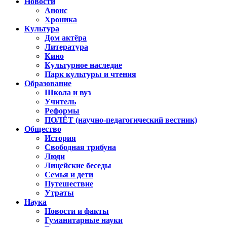
Новости
Анонс
Хроника
Культура
Дом актёра
Литература
Кино
Культурное наследие
Парк культуры и чтения
Образование
Школа и вуз
Учитель
Реформы
ПОЛЁТ (научно-педагогический вестник)
Общество
История
Свободная трибуна
Люди
Лицейские беседы
Семья и дети
Путешествие
Утраты
Наука
Новости и факты
Гуманитарные науки