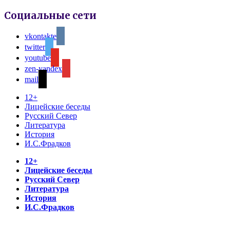
Социальные сети
vkontakte
twitter
youtube
zen-yandex
mail
12+
Лицейские беседы
Русский Север
Литература
История
И.С.Фрадков
12+
Лицейские беседы
Русский Север
Литература
История
И.С.Фрадков