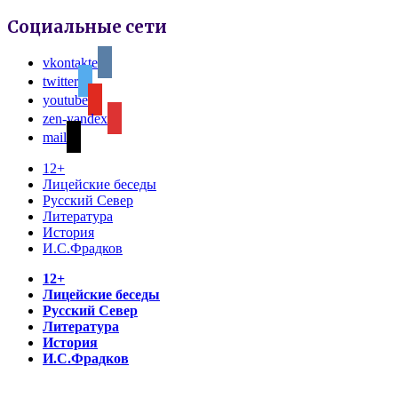
Социальные сети
vkontakte
twitter
youtube
zen-yandex
mail
12+
Лицейские беседы
Русский Север
Литература
История
И.С.Фрадков
12+
Лицейские беседы
Русский Север
Литература
История
И.С.Фрадков