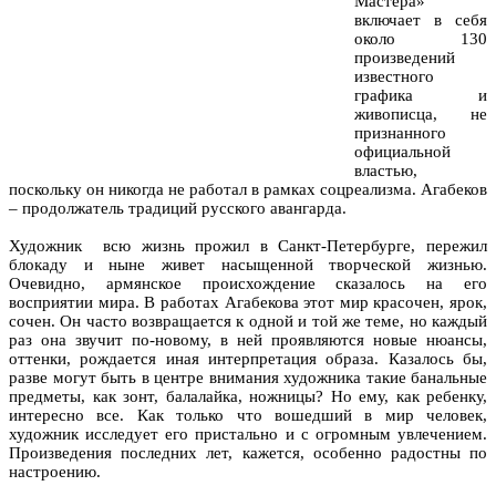
Мастера»
включает в себя
около 130
произведений
известного
графика и
живописца, не
признанного
официальной
властью,
поскольку он никогда не работал в рамках соцреализма. Агабеков
– продолжатель традиций русского авангарда.
Художник всю жизнь прожил в Санкт-Петербурге, пережил
блокаду и ныне живет насыщенной творческой жизнью.
Очевидно, армянское происхождение сказалось на его
восприятии мира. В работах Агабекова этот мир красочен, ярок,
сочен. Он часто возвращается к одной и той же теме, но каждый
раз она звучит по-новому, в ней проявляются новые нюансы,
оттенки, рождается иная интерпретация образа. Казалось бы,
разве могут быть в центре внимания художника такие банальные
предметы, как зонт, балалайка, ножницы? Но ему, как ребенку,
интересно все. Как только что вошедший в мир человек,
художник исследует его пристально и с огромным увлечением.
Произведения последних лет, кажется, особенно радостны по
настроению.