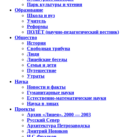
Парк культуры и чтения
Образование
Школа и вуз
Учитель
Реформы
ПОЛЁТ (научно-педагогический вестник)
Общество
История
Свободная трибуна
Люди
Лицейские беседы
Семья и дети
Путешествие
Утраты
Наука
Новости и факты
Гуманитарные науки
Естественно-математические науки
Наука в лицах
Проекты
Архив «Лицея». 2000 — 2003
Русский Север
Архитектура Петрозаводска
Дмитрий Новиков
И.С.Фрадков