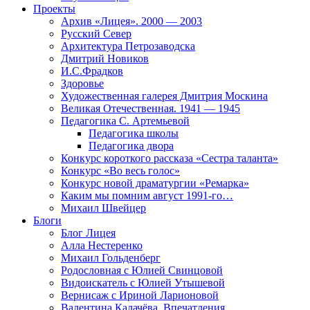
Проекты
Архив «Лицея». 2000 — 2003
Русский Север
Архитектура Петрозаводска
Дмитрий Новиков
И.С.Фрадков
Здоровье
Художественная галерея Дмитрия Москина
Великая Отечественная. 1941 — 1945
Педагогика С. Артемьевой
Педагогика школы
Педагогика двора
Конкурс короткого рассказа «Сестра таланта»
Конкурс «Во весь голос»
Конкурс новой драматургии «Ремарка»
Каким мы помним август 1991-го…
Михаил Швейцер
Блоги
Блог Лицея
Алла Нестеренко
Михаил Гольденберг
Родословная с Юлией Свинцовой
Видоискатель с Юлией Утышевой
Вернисаж с Ириной Ларионовой
Валентина Калачёва. Впечатления