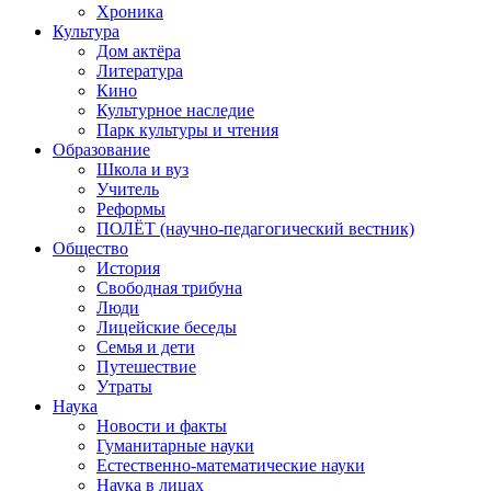
Хроника
Культура
Дом актёра
Литература
Кино
Культурное наследие
Парк культуры и чтения
Образование
Школа и вуз
Учитель
Реформы
ПОЛЁТ (научно-педагогический вестник)
Общество
История
Свободная трибуна
Люди
Лицейские беседы
Семья и дети
Путешествие
Утраты
Наука
Новости и факты
Гуманитарные науки
Естественно-математические науки
Наука в лицах