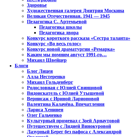
Здоровье
Художественная галерея Дмитрия Москина
Великая Отечественная. 1941 — 1945
Педагогика С. Артемьевой
Педагогика школы
Педагогика двора
Конкурс короткого рассказа «Сестра таланта»
Конкурс «Во весь голос»
Конкурс новой драматургии «Ремарка»
Каким мы помним август 1991-го…
Михаил Швейцер
Блоги
Блог Лицея
Алла Нестеренко
Михаил Гольденберг
Родословная с Юлией Свинцовой
Видоискатель с Юлией Утышевой
Вернисаж с Ириной Ларионовой
Валентина Калачёва. Впечатления
Лариса Хенинен
Олег Гальченко
Культурный променад с Зоей Арнаутовой
Путешествуем с Лидией Винокуровой
Лазурный Берег без пафоса с Александрой