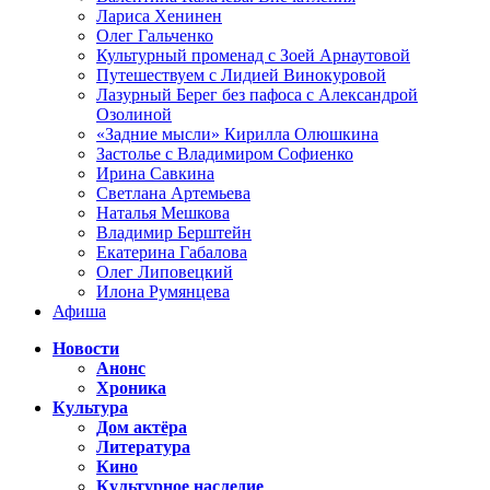
Лариса Хенинен
Олег Гальченко
Культурный променад с Зоей Арнаутовой
Путешествуем с Лидией Винокуровой
Лазурный Берег без пафоса с Александрой
Озолиной
«Задние мысли» Кирилла Олюшкина
Застолье с Владимиром Софиенко
Ирина Савкина
Светлана Артемьева
Наталья Мешкова
Владимир Берштейн
Екатерина Габалова
Олег Липовецкий
Илона Румянцева
Афиша
Новости
Анонс
Хроника
Культура
Дом актёра
Литература
Кино
Культурное наследие