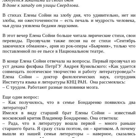
В доме к западу от улицы Свердлова.
В стихах Елены Сойни на злобу дня, что удивительно, нет ни
злобы, ни ожесточенности – есть печаль и мудрость человека,
чья душа уязвлена бедами людскими.
В этот вечер Елена Сойни больше читала лирические стихи, свои
переводы. Прозвучали также песня на ее стихи «Сентябрь
закончился обманом», ария из рок-оперы «Бьярмия», только что
поставленной по ее пьесе в Национальном театре.
В конце Елена Сойни отвечала на вопросы. Первый прозвучал из
уст декана филфака ПетрГУ Андрея Кунильского: «Как удается
совмещать поэтическое творчество и работу литературоведа?»
Елена Сойни – доктор филологических наук, сотрудник
Института языка и литературы КНЦ РАН. Она рассмеялась:
– С трудом. Работают разные половинки мозга.
Еще один вопрос:
– Как получилось, что в семье Бондаренко появилось два
литератора?
Имелся в виду старший брат Елены Сойни – известный
московский критик Владимир Бондаренко. Она ответила:
– Рада, что в литературу вошла первой – много раньше
старшего брата. Я сразу стала поэтом, он – критиком. А почему
вышли из нашей семьи литераторы – наверное, сказались