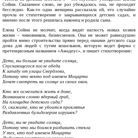
Сойни. Сказанное слово, не раз убеждалась она, не проходит
бесследно. Как-то одна женщина рассказала ей, что случайно
прочла ее стихотворение о закрывающихся детских садах, и
именно после этого решилась наконец и родила сына.
Елена Сойни не молчит, когда видит наглость новых хозяев
жизни – чиновников, бизнесменов. Она не может равнодушно
пройти мимо строительства прямо перед окнами детского сада
дома для людей с тугим кошельком, которую ведет фирма с
претенциозным названием «Амадеус», и пишет стихотворение:
Дети, вы больше не увидите солнца,
Спускающегося после обеда
К западу от улицы Свердлова,
Потому что некто под именем Моцарта
Хочет смотреть на солнце из своих окон.
Кто же осмелится жить в доме,
Возникшем словно ядерный гриб,
На площадке детского сада?
О, скажите, кто не убоится проклятья
Раздавленных бульдозером игрушек?
Дети, вы не увидите солнца,
Потому что мы боимся разбивать стекла
У тех, кто под именем Моцарта
Любуется закатами из своих окон