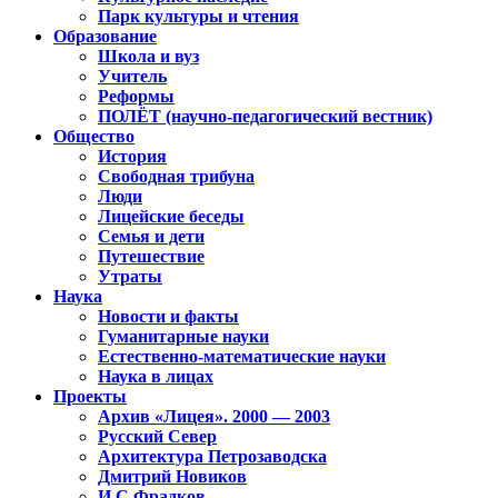
Парк культуры и чтения
Образование
Школа и вуз
Учитель
Реформы
ПОЛЁТ (научно-педагогический вестник)
Общество
История
Свободная трибуна
Люди
Лицейские беседы
Семья и дети
Путешествие
Утраты
Наука
Новости и факты
Гуманитарные науки
Естественно-математические науки
Наука в лицах
Проекты
Архив «Лицея». 2000 — 2003
Русский Север
Архитектура Петрозаводска
Дмитрий Новиков
И.С.Фрадков