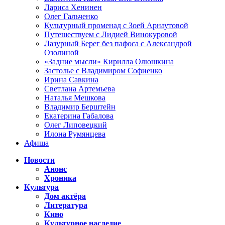
Лариса Хенинен
Олег Гальченко
Культурный променад с Зоей Арнаутовой
Путешествуем с Лидией Винокуровой
Лазурный Берег без пафоса с Александрой
Озолиной
«Задние мысли» Кирилла Олюшкина
Застолье с Владимиром Софиенко
Ирина Савкина
Светлана Артемьева
Наталья Мешкова
Владимир Берштейн
Екатерина Габалова
Олег Липовецкий
Илона Румянцева
Афиша
Новости
Анонс
Хроника
Культура
Дом актёра
Литература
Кино
Культурное наследие