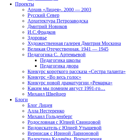
Проекты
Архив «Лицея». 2000 — 2003
Русский Север
Архитектура Петрозаводска
Дмитрий Новиков
И.С.Фрадков
Здоровье
Художественная галерея Дмитрия Москина
Великая Отечественная. 1941 — 1945
Педагогика С. Артемьевой
Педагогика школы
Педагогика двора
Конкурс короткого рассказа «Сестра таланта»
Конкурс «Во весь голос»
Конкурс новой драматургии «Ремарка»
Каким мы помним август 1991-го…
Михаил Швейцер
Блоги
Блог Лицея
Алла Нестеренко
Михаил Гольденберг
Родословная с Юлией Свинцовой
Видоискатель с Юлией Утышевой
Вернисаж с Ириной Ларионовой
Валентина Калачёва. Впечатления