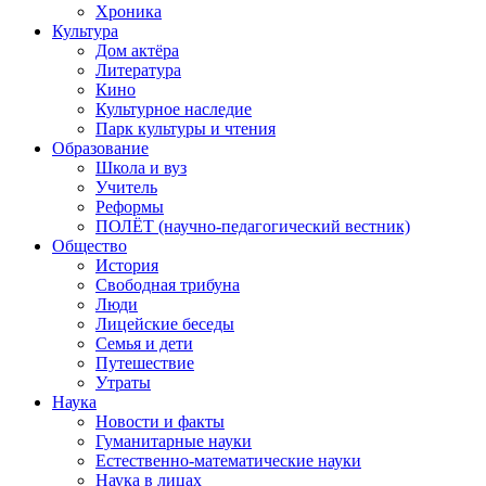
Хроника
Культура
Дом актёра
Литература
Кино
Культурное наследие
Парк культуры и чтения
Образование
Школа и вуз
Учитель
Реформы
ПОЛЁТ (научно-педагогический вестник)
Общество
История
Свободная трибуна
Люди
Лицейские беседы
Семья и дети
Путешествие
Утраты
Наука
Новости и факты
Гуманитарные науки
Естественно-математические науки
Наука в лицах