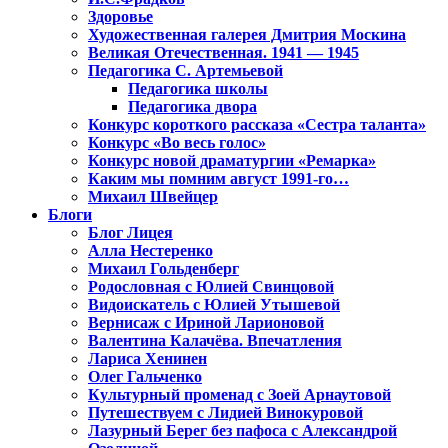
Здоровье
Художественная галерея Дмитрия Москина
Великая Отечественная. 1941 — 1945
Педагогика С. Артемьевой
Педагогика школы
Педагогика двора
Конкурс короткого рассказа «Сестра таланта»
Конкурс «Во весь голос»
Конкурс новой драматургии «Ремарка»
Каким мы помним август 1991-го…
Михаил Швейцер
Блоги
Блог Лицея
Алла Нестеренко
Михаил Гольденберг
Родословная с Юлией Свинцовой
Видоискатель с Юлией Утышевой
Вернисаж с Ириной Ларионовой
Валентина Калачёва. Впечатления
Лариса Хенинен
Олег Гальченко
Культурный променад с Зоей Арнаутовой
Путешествуем с Лидией Винокуровой
Лазурный Берег без пафоса с Александрой