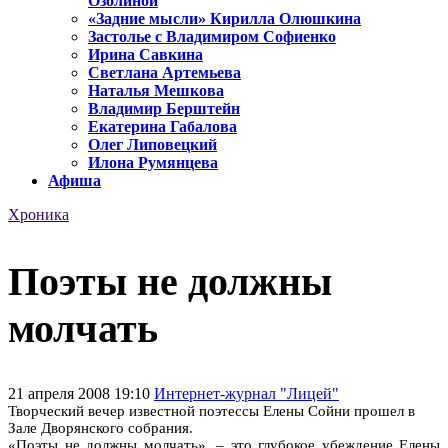
Озолиной
«Задние мысли» Кирилла Олюшкина
Застолье с Владимиром Софиенко
Ирина Савкина
Светлана Артемьева
Наталья Мешкова
Владимир Берштейн
Екатерина Габалова
Олег Липовецкий
Илона Румянцева
Афиша
Хроника
Поэты не должны
молчать
21 апреля 2008 19:10
Интернет-журнал "Лицей"
Творческий вечер известной поэтессы Елены Сойни прошел в
Зале Дворянского собрания.
«Поэты не должны молчать», – это глубокое убеждение Елены