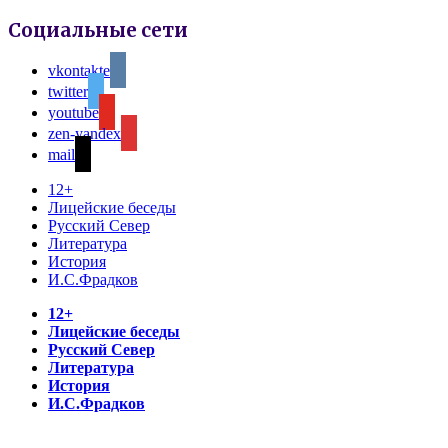
Социальные сети
vkontakte
twitter
youtube
zen-yandex
mail
12+
Лицейские беседы
Русский Север
Литература
История
И.С.Фрадков
12+
Лицейские беседы
Русский Север
Литература
История
И.С.Фрадков