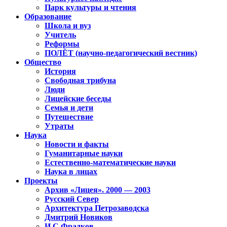
Парк культуры и чтения
Образование
Школа и вуз
Учитель
Реформы
ПОЛЁТ (научно-педагогический вестник)
Общество
История
Свободная трибуна
Люди
Лицейские беседы
Семья и дети
Путешествие
Утраты
Наука
Новости и факты
Гуманитарные науки
Естественно-математические науки
Наука в лицах
Проекты
Архив «Лицея». 2000 — 2003
Русский Север
Архитектура Петрозаводска
Дмитрий Новиков
И.С.Фрадков