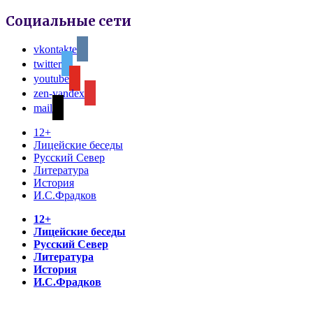
Социальные сети
vkontakte
twitter
youtube
zen-yandex
mail
12+
Лицейские беседы
Русский Север
Литература
История
И.С.Фрадков
12+
Лицейские беседы
Русский Север
Литература
История
И.С.Фрадков