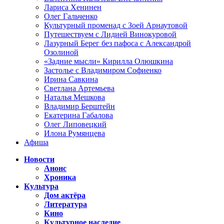
Лариса Хенинен
Олег Гальченко
Культурный променад с Зоей Арнаутовой
Путешествуем с Лидией Винокуровой
Лазурный Берег без пафоса с Александрой
Озолиной
«Задние мысли» Кирилла Олюшкина
Застолье с Владимиром Софиенко
Ирина Савкина
Светлана Артемьева
Наталья Мешкова
Владимир Берштейн
Екатерина Габалова
Олег Липовецкий
Илона Румянцева
Афиша
Новости
Анонс
Хроника
Культура
Дом актёра
Литература
Кино
Культурное наследие