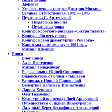
Здоровье
Художественная галерея Дмитрия Москина
Великая Отечественная. 1941 — 1945
Педагогика С. Артемьевой
Педагогика школы
Педагогика двора
Конкурс короткого рассказа «Сестра таланта»
Конкурс «Во весь голос»
Конкурс новой драматургии «Ремарка»
Каким мы помним август 1991-го…
Михаил Швейцер
Блоги
Блог Лицея
Алла Нестеренко
Михаил Гольденберг
Родословная с Юлией Свинцовой
Видоискатель с Юлией Утышевой
Вернисаж с Ириной Ларионовой
Валентина Калачёва. Впечатления
Лариса Хенинен
Олег Гальченко
Культурный променад с Зоей Арнаутовой
Путешествуем с Лидией Винокуровой
Лазурный Берег без пафоса с Александрой