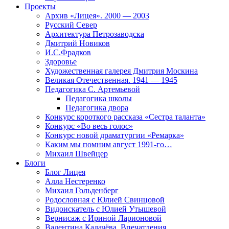
Проекты
Архив «Лицея». 2000 — 2003
Русский Север
Архитектура Петрозаводска
Дмитрий Новиков
И.С.Фрадков
Здоровье
Художественная галерея Дмитрия Москина
Великая Отечественная. 1941 — 1945
Педагогика С. Артемьевой
Педагогика школы
Педагогика двора
Конкурс короткого рассказа «Сестра таланта»
Конкурс «Во весь голос»
Конкурс новой драматургии «Ремарка»
Каким мы помним август 1991-го…
Михаил Швейцер
Блоги
Блог Лицея
Алла Нестеренко
Михаил Гольденберг
Родословная с Юлией Свинцовой
Видоискатель с Юлией Утышевой
Вернисаж с Ириной Ларионовой
Валентина Калачёва. Впечатления