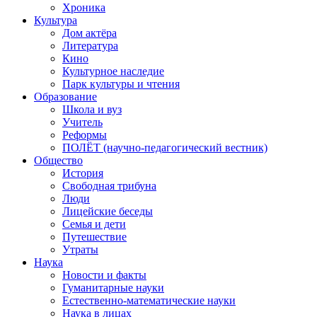
Хроника
Культура
Дом актёра
Литература
Кино
Культурное наследие
Парк культуры и чтения
Образование
Школа и вуз
Учитель
Реформы
ПОЛЁТ (научно-педагогический вестник)
Общество
История
Свободная трибуна
Люди
Лицейские беседы
Семья и дети
Путешествие
Утраты
Наука
Новости и факты
Гуманитарные науки
Естественно-математические науки
Наука в лицах