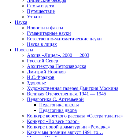
Лицейские беседы
Семья и дети
Путешествие
Утраты
Наука
Новости и факты
Гуманитарные науки
Естественно-математические науки
Наука в лицах
Проекты
Архив «Лицея». 2000 — 2003
Русский Север
Архитектура Петрозаводска
Дмитрий Новиков
И.С.Фрадков
Здоровье
Художественная галерея Дмитрия Москина
Великая Отечественная. 1941 — 1945
Педагогика С. Артемьевой
Педагогика школы
Педагогика двора
Конкурс короткого рассказа «Сестра таланта»
Конкурс «Во весь голос»
Конкурс новой драматургии «Ремарка»
Каким мы помним август 1991-го…