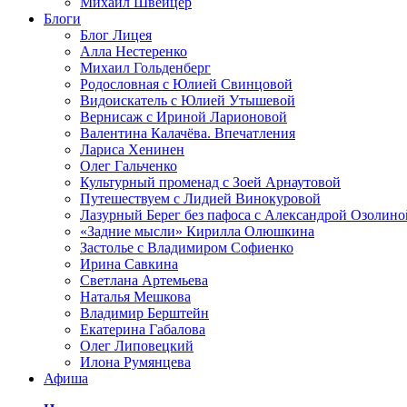
Михаил Швейцер
Блоги
Блог Лицея
Алла Нестеренко
Михаил Гольденберг
Родословная с Юлией Свинцовой
Видоискатель с Юлией Утышевой
Вернисаж с Ириной Ларионовой
Валентина Калачёва. Впечатления
Лариса Хенинен
Олег Гальченко
Культурный променад с Зоей Арнаутовой
Путешествуем с Лидией Винокуровой
Лазурный Берег без пафоса с Александрой Озолино
«Задние мысли» Кирилла Олюшкина
Застолье с Владимиром Софиенко
Ирина Савкина
Светлана Артемьева
Наталья Мешкова
Владимир Берштейн
Екатерина Габалова
Олег Липовецкий
Илона Румянцева
Афиша