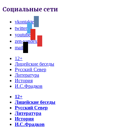
Социальные сети
vkontakte
twitter
youtube
zen-yandex
mail
12+
Лицейские беседы
Русский Север
Литература
История
И.С.Фрадков
12+
Лицейские беседы
Русский Север
Литература
История
И.С.Фрадков