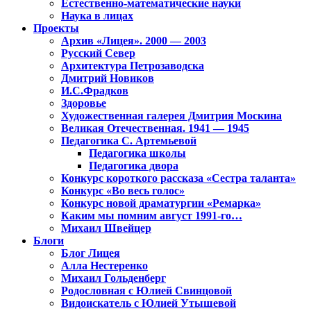
Естественно-математические науки
Наука в лицах
Проекты
Архив «Лицея». 2000 — 2003
Русский Север
Архитектура Петрозаводска
Дмитрий Новиков
И.С.Фрадков
Здоровье
Художественная галерея Дмитрия Москина
Великая Отечественная. 1941 — 1945
Педагогика С. Артемьевой
Педагогика школы
Педагогика двора
Конкурс короткого рассказа «Сестра таланта»
Конкурс «Во весь голос»
Конкурс новой драматургии «Ремарка»
Каким мы помним август 1991-го…
Михаил Швейцер
Блоги
Блог Лицея
Алла Нестеренко
Михаил Гольденберг
Родословная с Юлией Свинцовой
Видоискатель с Юлией Утышевой