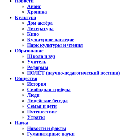
Новости
Анонс
Хроника
Культура
Дом актёра
Литература
Кино
Культурное наследие
Парк культуры и чтения
Образование
Школа и вуз
Учитель
Реформы
ПОЛЁТ (научно-педагогический вестник)
Общество
История
Свободная трибуна
Люди
Лицейские беседы
Семья и дети
Путешествие
Утраты
Наука
Новости и факты
Гуманитарные науки