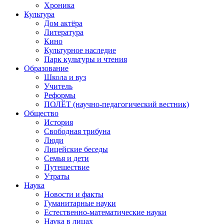
Хроника
Культура
Дом актёра
Литература
Кино
Культурное наследие
Парк культуры и чтения
Образование
Школа и вуз
Учитель
Реформы
ПОЛЁТ (научно-педагогический вестник)
Общество
История
Свободная трибуна
Люди
Лицейские беседы
Семья и дети
Путешествие
Утраты
Наука
Новости и факты
Гуманитарные науки
Естественно-математические науки
Наука в лицах