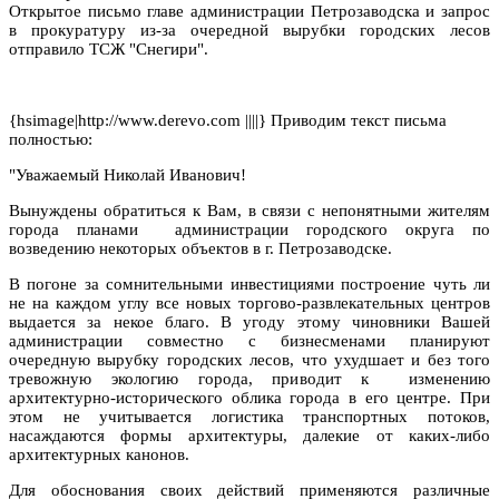
Открытое письмо главе администрации Петрозаводска и запрос
в прокуратуру из-за очередной вырубки городских лесов
отправило ТСЖ "Снегири".
{hsimage|http://www.derevo.com ||||} Приводим текст письма
полностью:
"Уважаемый Николай Иванович!
Вынуждены обратиться к Вам, в связи с непонятными жителям
города планами
администрации городского округа по
возведению некоторых объектов в г. Петрозаводске.
В погоне за сомнительными инвестициями построение чуть ли
не на каждом углу все новых торгово-развлекательных центров
выдается за некое благо. В угоду этому чиновники Вашей
администрации совместно с бизнесменами планируют
очередную вырубку городских лесов, что ухудшает и без того
тревожную экологию города, приводит к
изменению
архитектурно-исторического облика города в его центре. При
этом не учитывается логистика транспортных потоков,
насаждаются формы архитектуры, далекие от каких-либо
архитектурных канонов.
Для обоснования своих действий применяются различные