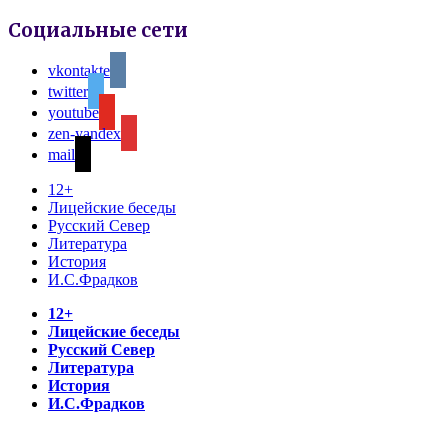
Социальные сети
vkontakte
twitter
youtube
zen-yandex
mail
12+
Лицейские беседы
Русский Север
Литература
История
И.С.Фрадков
12+
Лицейские беседы
Русский Север
Литература
История
И.С.Фрадков