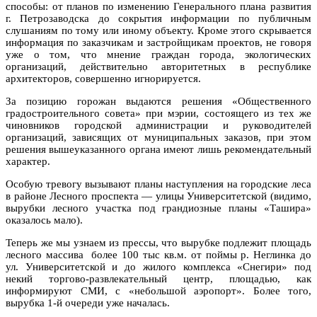
способы: от планов по изменению Генерального плана развития
г. Петрозаводска до сокрытия информации по публичным
слушаниям по тому или иному объекту. Кроме этого скрывается
информация по заказчикам и застройщикам проектов, не говоря
уже о том, что мнение граждан города, экологических
организаций, действительно авторитетных в республике
архитекторов, совершенно игнорируется.
За позицию горожан выдаются решения «Общественного
градостроительного совета» при мэрии, состоящего из тех же
чиновников городской администрации и руководителей
организаций, зависящих от муниципальных заказов, при этом
решения вышеуказанного органа имеют лишь рекомендательный
характер.
Особую тревогу вызывают планы наступления на городские леса
в районе Лесного проспекта — улицы Университетской (видимо,
вырубки лесного участка под грандиозные планы «Ташира»
оказалось мало).
Теперь же мы узнаем из прессы, что вырубке подлежит площадь
лесного массива
более 100 тыс кв.м. от поймы р. Неглинка до
ул. Университетской и до жилого комплекса «Снегири» под
некий торгово-развлекательный центр, площадью, как
информируют СМИ, с «небольшой аэропорт». Более того,
вырубка 1-й очереди уже началась.