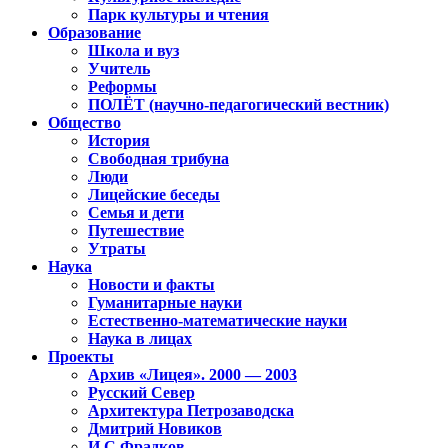
Парк культуры и чтения
Образование
Школа и вуз
Учитель
Реформы
ПОЛЁТ (научно-педагогический вестник)
Общество
История
Свободная трибуна
Люди
Лицейские беседы
Семья и дети
Путешествие
Утраты
Наука
Новости и факты
Гуманитарные науки
Естественно-математические науки
Наука в лицах
Проекты
Архив «Лицея». 2000 — 2003
Русский Север
Архитектура Петрозаводска
Дмитрий Новиков
И.С.Фрадков