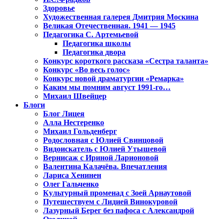
Здоровье
Художественная галерея Дмитрия Москина
Великая Отечественная. 1941 — 1945
Педагогика С. Артемьевой
Педагогика школы
Педагогика двора
Конкурс короткого рассказа «Сестра таланта»
Конкурс «Во весь голос»
Конкурс новой драматургии «Ремарка»
Каким мы помним август 1991-го…
Михаил Швейцер
Блоги
Блог Лицея
Алла Нестеренко
Михаил Гольденберг
Родословная с Юлией Свинцовой
Видоискатель с Юлией Утышевой
Вернисаж с Ириной Ларионовой
Валентина Калачёва. Впечатления
Лариса Хенинен
Олег Гальченко
Культурный променад с Зоей Арнаутовой
Путешествуем с Лидией Винокуровой
Лазурный Берег без пафоса с Александрой