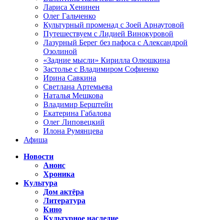
Лариса Хенинен
Олег Гальченко
Культурный променад с Зоей Арнаутовой
Путешествуем с Лидией Винокуровой
Лазурный Берег без пафоса с Александрой
Озолиной
«Задние мысли» Кирилла Олюшкина
Застолье с Владимиром Софиенко
Ирина Савкина
Светлана Артемьева
Наталья Мешкова
Владимир Берштейн
Екатерина Габалова
Олег Липовецкий
Илона Румянцева
Афиша
Новости
Анонс
Хроника
Культура
Дом актёра
Литература
Кино
Культурное наследие