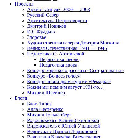
Проекты
Архив «Лицея». 2000 — 2003
Русский Север
Архитектура Петрозаводска
Дмитрий Новиков
И.С.Фрадков
Здоровье
Художественная галерея Дмитрия Москина
Великая Отечественная. 1941 — 1945
Педагогика С. Артемьевой
Педагогика школы
Педагогика двора
Конкурс короткого рассказа «Сестра таланта»
Конкурс «Во весь голос»
Конкурс новой драматургии «Ремарка»
Каким мы помним август 1991-го…
Михаил Швейцер
Блоги
Блог Лицея
Алла Нестеренко
Михаил Гольденберг
Родословная с Юлией Свинцовой
Видоискатель с Юлией Утышевой
Вернисаж с Ириной Ларионовой
Валентина Калачёва. Впечатления