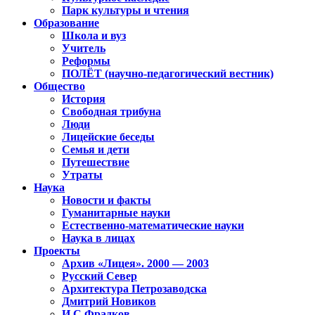
Парк культуры и чтения
Образование
Школа и вуз
Учитель
Реформы
ПОЛЁТ (научно-педагогический вестник)
Общество
История
Свободная трибуна
Люди
Лицейские беседы
Семья и дети
Путешествие
Утраты
Наука
Новости и факты
Гуманитарные науки
Естественно-математические науки
Наука в лицах
Проекты
Архив «Лицея». 2000 — 2003
Русский Север
Архитектура Петрозаводска
Дмитрий Новиков
И.С.Фрадков