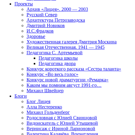
Проекты
Архив «Лицея». 2000 — 2003
Русский Север
Архитектура Петрозаводска
Дмитрий Новиков
И.С.Фрадков
Здоровье
Художественная галерея Дмитрия Москина
Великая Отечественная. 1941 — 1945
Педагогика С. Артемьевой
Педагогика школы
Педагогика двора
Конкурс короткого рассказа «Сестра таланта»
Конкурс «Во весь голос»
Конкурс новой драматургии «Ремарка»
Каким мы помним август 1991-го…
Михаил Швейцер
Блоги
Блог Лицея
Алла Нестеренко
Михаил Гольденберг
Родословная с Юлией Свинцовой
Видоискатель с Юлией Утышевой
Вернисаж с Ириной Ларионовой
Валентина Калачёва. Впечатления