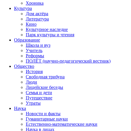
Хроника
Культура
Дом актёра
Литература
Кино
Культурное наследие
Парк культуры и чтения
Образование
Школа и вуз
Учитель
Реформы
ПОЛЁТ (научно-педагогический вестник)
Общество
История
Свободная трибуна
Люди
Лицейские беседы
Семья и дети
Путешествие
Утраты
Наука
Новости и факты
Гуманитарные науки
Естественно-математические науки
Наука в лицах