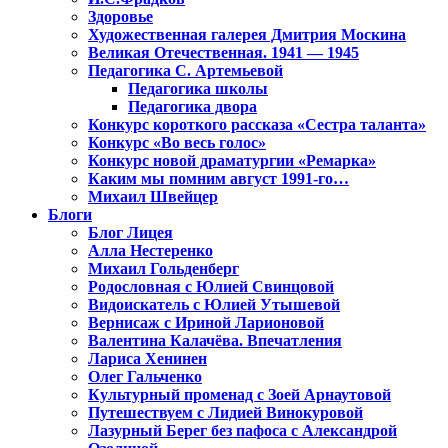
Здоровье
Художественная галерея Дмитрия Москина
Великая Отечественная. 1941 — 1945
Педагогика С. Артемьевой
Педагогика школы
Педагогика двора
Конкурс короткого рассказа «Сестра таланта»
Конкурс «Во весь голос»
Конкурс новой драматургии «Ремарка»
Каким мы помним август 1991-го…
Михаил Швейцер
Блоги
Блог Лицея
Алла Нестеренко
Михаил Гольденберг
Родословная с Юлией Свинцовой
Видоискатель с Юлией Утышевой
Вернисаж с Ириной Ларионовой
Валентина Калачёва. Впечатления
Лариса Хенинен
Олег Гальченко
Культурный променад с Зоей Арнаутовой
Путешествуем с Лидией Винокуровой
Лазурный Берег без пафоса с Александрой