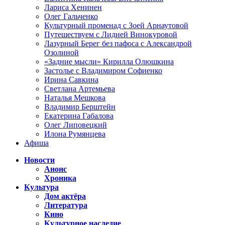
Лариса Хенинен
Олег Гальченко
Культурный променад с Зоей Арнаутовой
Путешествуем с Лидией Винокуровой
Лазурный Берег без пафоса с Александрой
Озолиной
«Задние мысли» Кирилла Олюшкина
Застолье с Владимиром Софиенко
Ирина Савкина
Светлана Артемьева
Наталья Мешкова
Владимир Берштейн
Екатерина Габалова
Олег Липовецкий
Илона Румянцева
Афиша
Новости
Анонс
Хроника
Культура
Дом актёра
Литература
Кино
Культурное наследие