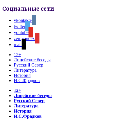
Социальные сети
vkontakte
twitter
youtube
zen-yandex
mail
12+
Лицейские беседы
Русский Север
Литература
История
И.С.Фрадков
12+
Лицейские беседы
Русский Север
Литература
История
И.С.Фрадков