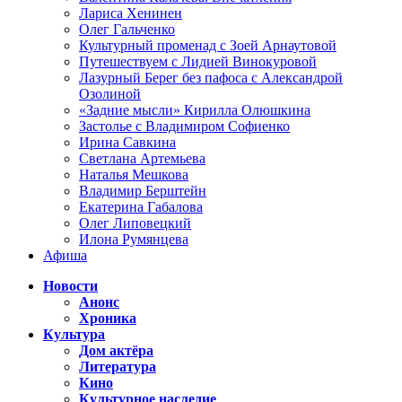
Лариса Хенинен
Олег Гальченко
Культурный променад с Зоей Арнаутовой
Путешествуем с Лидией Винокуровой
Лазурный Берег без пафоса с Александрой
Озолиной
«Задние мысли» Кирилла Олюшкина
Застолье с Владимиром Софиенко
Ирина Савкина
Светлана Артемьева
Наталья Мешкова
Владимир Берштейн
Екатерина Габалова
Олег Липовецкий
Илона Румянцева
Афиша
Новости
Анонс
Хроника
Культура
Дом актёра
Литература
Кино
Культурное наследие