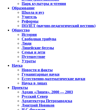
Парк культуры и чтения
Образование
Школа и вуз
Учитель
Реформы
ПОЛЁТ (научно-педагогический вестник)
Общество
История
Свободная трибуна
Люди
Лицейские беседы
Семья и дети
Путешествие
Утраты
Наука
Новости и факты
Гуманитарные науки
Естественно-математические науки
Наука в лицах
Проекты
Архив «Лицея». 2000 — 2003
Русский Север
Архитектура Петрозаводска
Дмитрий Новиков
И.С.Фрадков