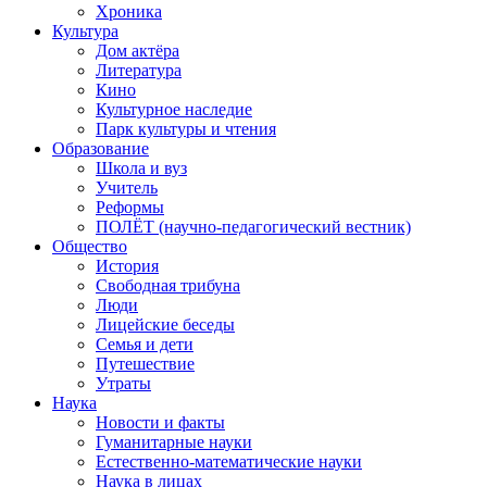
Хроника
Культура
Дом актёра
Литература
Кино
Культурное наследие
Парк культуры и чтения
Образование
Школа и вуз
Учитель
Реформы
ПОЛЁТ (научно-педагогический вестник)
Общество
История
Свободная трибуна
Люди
Лицейские беседы
Семья и дети
Путешествие
Утраты
Наука
Новости и факты
Гуманитарные науки
Естественно-математические науки
Наука в лицах