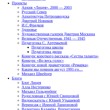
Проекты
Архив «Лицея». 2000 — 2003
Русский Север
Архитектура Петрозаводска
Дмитрий Новиков
И.С.Фрадков
Здоровье
Художественная галерея Дмитрия Москина
Великая Отечественная. 1941 — 1945
Педагогика С. Артемьевой
Педагогика школы
Педагогика двора
Конкурс короткого рассказа «Сестра таланта»
Конкурс «Во весь голос»
Конкурс новой драматургии «Ремарка»
Каким мы помним август 1991-го…
Михаил Швейцер
Блоги
Блог Лицея
Алла Нестеренко
Михаил Гольденберг
Родословная с Юлией Свинцовой
Видоискатель с Юлией Утышевой
Вернисаж с Ириной Ларионовой
Валентина Калачёва. Впечатления