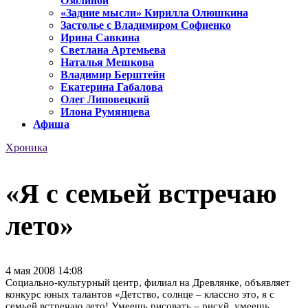
Озолиной
«Задние мысли» Кирилла Олюшкина
Застолье с Владимиром Софиенко
Ирина Савкина
Светлана Артемьева
Наталья Мешкова
Владимир Берштейн
Екатерина Габалова
Олег Липовецкий
Илона Румянцева
Афиша
Хроника
«Я с семьей встречаю
лето»
4 мая 2008 14:08
Социально-культурный центр, филиал на Древлянке, объявляет
конкурс юных талантов «Детство, солнце – классно это, я с
семьей встречаю лето! Умеешь рисовать – рисуй, умеешь