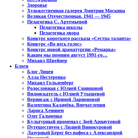
Здоровье
Художественная галерея Дмитрия Москина
Великая Отечественная. 1941 — 1945
Педагогика С. Артемьевой
Педагогика школы
Педагогика двора
Конкурс короткого рассказа «Сестра таланта»
Конкурс «Во весь голос»
Конкурс новой драматургии «Ремарка»
Каким мы помним август 1991-го…
Михаил Швейцер
Блоги
Блог Лицея
Алла Нестеренко
Михаил Гольденберг
Родословная с Юлией Свинцовой
Видоискатель с Юлией Утышевой
Вернисаж с Ириной Ларионовой
Валентина Калачёва. Впечатления
Лариса Хенинен
Олег Гальченко
Культурный променад с Зоей Арнаутовой
Путешествуем с Лидией Винокуровой
Лазурный Берег без пафоса с Александрой