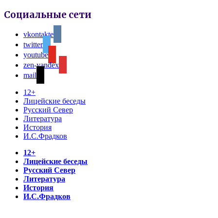
Социальные сети
vkontakte
twitter
youtube
zen-yandex
mail
12+
Лицейские беседы
Русский Север
Литература
История
И.С.Фрадков
12+
Лицейские беседы
Русский Север
Литература
История
И.С.Фрадков