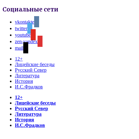
Социальные сети
vkontakte
twitter
youtube
zen-yandex
mail
12+
Лицейские беседы
Русский Север
Литература
История
И.С.Фрадков
12+
Лицейские беседы
Русский Север
Литература
История
И.С.Фрадков