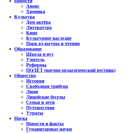
Новости
Анонс
Хроника
Культура
Дом актёра
Литература
Кино
Культурное наследие
Парк культуры и чтения
Образование
Школа и вуз
Учитель
Реформы
ПОЛЁТ (научно-педагогический вестник)
Общество
История
Свободная трибуна
Люди
Лицейские беседы
Семья и дети
Путешествие
Утраты
Наука
Новости и факты
Гуманитарные науки