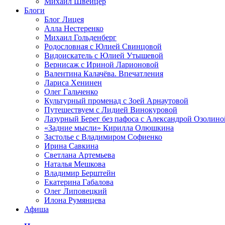
Михаил Швейцер
Блоги
Блог Лицея
Алла Нестеренко
Михаил Гольденберг
Родословная с Юлией Свинцовой
Видоискатель с Юлией Утышевой
Вернисаж с Ириной Ларионовой
Валентина Калачёва. Впечатления
Лариса Хенинен
Олег Гальченко
Культурный променад с Зоей Арнаутовой
Путешествуем с Лидией Винокуровой
Лазурный Берег без пафоса с Александрой Озолино
«Задние мысли» Кирилла Олюшкина
Застолье с Владимиром Софиенко
Ирина Савкина
Светлана Артемьева
Наталья Мешкова
Владимир Берштейн
Екатерина Габалова
Олег Липовецкий
Илона Румянцева
Афиша