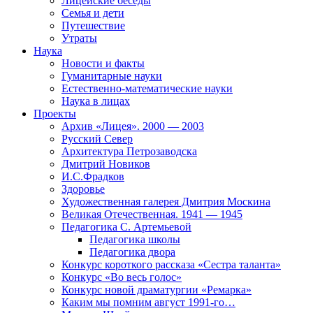
Лицейские беседы
Семья и дети
Путешествие
Утраты
Наука
Новости и факты
Гуманитарные науки
Естественно-математические науки
Наука в лицах
Проекты
Архив «Лицея». 2000 — 2003
Русский Север
Архитектура Петрозаводска
Дмитрий Новиков
И.С.Фрадков
Здоровье
Художественная галерея Дмитрия Москина
Великая Отечественная. 1941 — 1945
Педагогика С. Артемьевой
Педагогика школы
Педагогика двора
Конкурс короткого рассказа «Сестра таланта»
Конкурс «Во весь голос»
Конкурс новой драматургии «Ремарка»
Каким мы помним август 1991-го…