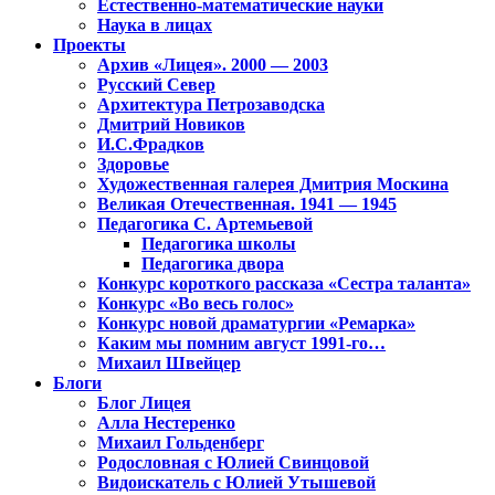
Естественно-математические науки
Наука в лицах
Проекты
Архив «Лицея». 2000 — 2003
Русский Север
Архитектура Петрозаводска
Дмитрий Новиков
И.С.Фрадков
Здоровье
Художественная галерея Дмитрия Москина
Великая Отечественная. 1941 — 1945
Педагогика С. Артемьевой
Педагогика школы
Педагогика двора
Конкурс короткого рассказа «Сестра таланта»
Конкурс «Во весь голос»
Конкурс новой драматургии «Ремарка»
Каким мы помним август 1991-го…
Михаил Швейцер
Блоги
Блог Лицея
Алла Нестеренко
Михаил Гольденберг
Родословная с Юлией Свинцовой
Видоискатель с Юлией Утышевой