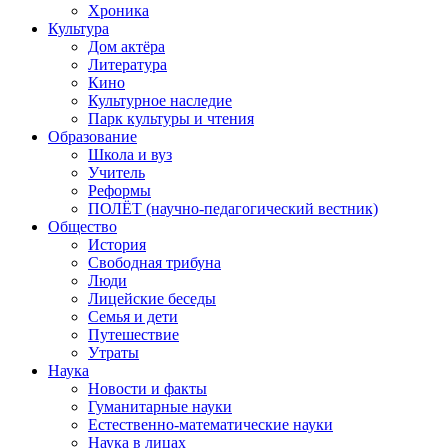
Хроника
Культура
Дом актёра
Литература
Кино
Культурное наследие
Парк культуры и чтения
Образование
Школа и вуз
Учитель
Реформы
ПОЛЁТ (научно-педагогический вестник)
Общество
История
Свободная трибуна
Люди
Лицейские беседы
Семья и дети
Путешествие
Утраты
Наука
Новости и факты
Гуманитарные науки
Естественно-математические науки
Наука в лицах