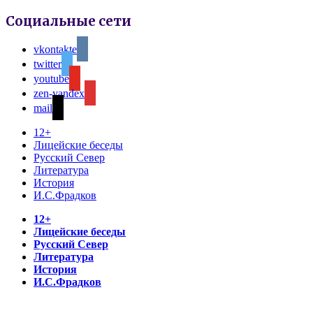
Социальные сети
vkontakte
twitter
youtube
zen-yandex
mail
12+
Лицейские беседы
Русский Север
Литература
История
И.С.Фрадков
12+
Лицейские беседы
Русский Север
Литература
История
И.С.Фрадков