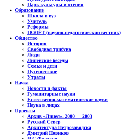
Парк культуры и чтения
Образование
Школа и вуз
Учитель
Реформы
ПОЛЁТ (научно-педагогический вестник)
Общество
История
Свободная трибуна
Люди
Лицейские беседы
Семья и дети
Путешествие
Утраты
Наука
Новости и факты
Гуманитарные науки
Естественно-математические науки
Наука в лицах
Проекты
Архив «Лицея». 2000 — 2003
Русский Север
Архитектура Петрозаводска
Дмитрий Новиков
И.С.Фрадков