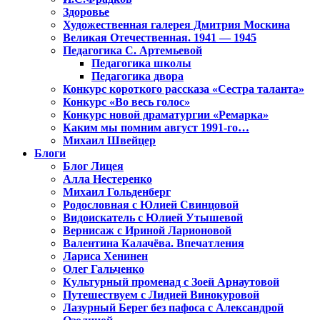
Здоровье
Художественная галерея Дмитрия Москина
Великая Отечественная. 1941 — 1945
Педагогика С. Артемьевой
Педагогика школы
Педагогика двора
Конкурс короткого рассказа «Сестра таланта»
Конкурс «Во весь голос»
Конкурс новой драматургии «Ремарка»
Каким мы помним август 1991-го…
Михаил Швейцер
Блоги
Блог Лицея
Алла Нестеренко
Михаил Гольденберг
Родословная с Юлией Свинцовой
Видоискатель с Юлией Утышевой
Вернисаж с Ириной Ларионовой
Валентина Калачёва. Впечатления
Лариса Хенинен
Олег Гальченко
Культурный променад с Зоей Арнаутовой
Путешествуем с Лидией Винокуровой
Лазурный Берег без пафоса с Александрой