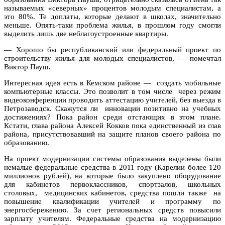
называемых «северных» процентов молодым специалистам, а
это 80%. Те доплаты, которые делают в школах, значительно
меньше. Опять-таки проблема жилья, в прошлом году смогли
выделить лишь две неблагоустроенные квартиры.
— Хорошо бы республиканский или федеральный проект по
строительству жилья для молодых специалистов, — помечтал
Виктор Пауш.
Интересная идея есть в Кемском районе — создать мобильные
компьютерные классы. Это позволит в том числе через режим
видеоконференции проводить аттестацию учителей, без выезда в
Петрозаводск. Скажутся ли инновации позитивно на учебных
достижениях? Пока район среди отстающих в этом плане.
Кстати, глава района Алексей Кокков пока единственный из глав
района, присутствовавший на защите планов своего района по
образованию.
На проект модернизации системы образования выделены были
немалые федеральные средства в 2011 году (Карелии более 120
миллионов рублей), на которые было закуплено оборудование
для кабинетов первоклассников, спортзалов, школьных
столовых, медицинских кабинетов, средства пошли также на
повышение квалификации учителей и программу по
энергосбережению. За счет региональных средств повысили
зарплату учителям. Федеральные средства на модернизацию