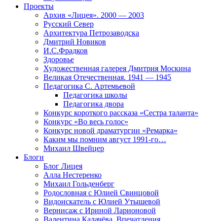
Проекты
Архив «Лицея». 2000 — 2003
Русский Север
Архитектура Петрозаводска
Дмитрий Новиков
И.С.Фрадков
Здоровье
Художественная галерея Дмитрия Москина
Великая Отечественная. 1941 — 1945
Педагогика С. Артемьевой
Педагогика школы
Педагогика двора
Конкурс короткого рассказа «Сестра таланта»
Конкурс «Во весь голос»
Конкурс новой драматургии «Ремарка»
Каким мы помним август 1991-го…
Михаил Швейцер
Блоги
Блог Лицея
Алла Нестеренко
Михаил Гольденберг
Родословная с Юлией Свинцовой
Видоискатель с Юлией Утышевой
Вернисаж с Ириной Ларионовой
Валентина Калачёва. Впечатления