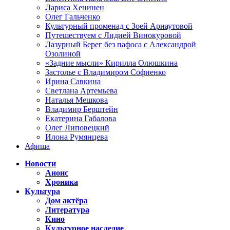
Лариса Хенинен
Олег Гальченко
Культурный променад с Зоей Арнаутовой
Путешествуем с Лидией Винокуровой
Лазурный Берег без пафоса с Александрой
Озолиной
«Задние мысли» Кирилла Олюшкина
Застолье с Владимиром Софиенко
Ирина Савкина
Светлана Артемьева
Наталья Мешкова
Владимир Берштейн
Екатерина Габалова
Олег Липовецкий
Илона Румянцева
Афиша
Новости
Анонс
Хроника
Культура
Дом актёра
Литература
Кино
Культурное наследие