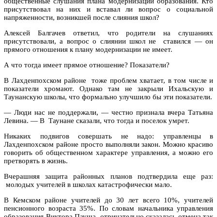
общественные слушания плана модернизации образования. Кто
присутствовал на них и вставал ли вопрос о социальной
напряженности, возникшей после слияния школ?
Алексей Балгачев ответил, что родители на слушаниях
присутствовали, а вопрос о слиянии школ не ставился — он
прямого отношения к плану модернизации не имеет.
А что тогда имеет прямое отношение? Показатели?
В Лахденпохском районе тоже проблем хватает, в том числе и
показатели хромают. Однако там не закрыли Ихальскую и
Таунанскую школы, что формально улучшило бы эти показатели.
— Люди нас не поддержали, — честно признала вчера Татьяна
Левина. — В Таунане сказали, что тогда и поселок умрет.
Никаких подвигов совершать не надо: управленцы в
Лахденпохском районе просто выполняли закон. Можно красиво
говорить об общественном характере управления, а можно его
претворять в жизнь.
Вчерашняя защита районных планов подтвердила еще раз:
молодых учителей в школах катастрофически мало.
В Кемском районе учителей до 30 лет всего 10%, учителей
пенсионного возраста 35%. По словам начальника управления
образования Виктора Пауша, отрицательно сказалась отмена так