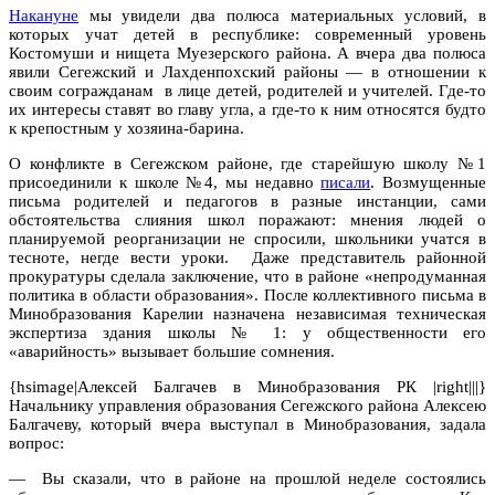
Накануне
мы увидели два полюса материальных условий, в
которых учат детей в республике: современный уровень
Костомуши и нищета Муезерского района. А вчера два полюса
явили Сегежский и Лахденпохский районы — в отношении к
своим согражданам в лице детей, родителей и учителей. Где-то
их интересы ставят во главу угла, а где-то к ним относятся будто
к крепостным у хозяина-барина.
О конфликте в Сегежском районе, где старейшую школу №1
присоединили к школе №4, мы недавно
писали
. Возмущенные
письма родителей и педагогов в разные инстанции, сами
обстоятельства слияния школ поражают: мнения людей о
планируемой реорганизации не спросили, школьники учатся в
тесноте, негде вести уроки. Даже представитель районной
прокуратуры сделала заключение, что в районе «непродуманная
политика в области образования». После коллективного письма в
Минобразования Карелии назначена независимая техническая
экспертиза здания школы № 1: у общественности его
«аварийность» вызывает большие сомнения.
{hsimage|Алексей Балгачев в Минобразования РК |right|||}
Начальнику управления образования Сегежского района Алексею
Балгачеву, который вчера выступал в Минобразования, задала
вопрос:
— Вы сказали, что в районе на прошлой неделе состоялись