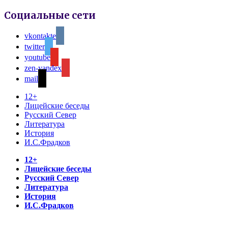
Социальные сети
vkontakte
twitter
youtube
zen-yandex
mail
12+
Лицейские беседы
Русский Север
Литература
История
И.С.Фрадков
12+
Лицейские беседы
Русский Север
Литература
История
И.С.Фрадков