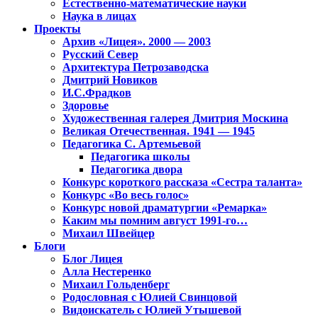
Естественно-математические науки
Наука в лицах
Проекты
Архив «Лицея». 2000 — 2003
Русский Север
Архитектура Петрозаводска
Дмитрий Новиков
И.С.Фрадков
Здоровье
Художественная галерея Дмитрия Москина
Великая Отечественная. 1941 — 1945
Педагогика С. Артемьевой
Педагогика школы
Педагогика двора
Конкурс короткого рассказа «Сестра таланта»
Конкурс «Во весь голос»
Конкурс новой драматургии «Ремарка»
Каким мы помним август 1991-го…
Михаил Швейцер
Блоги
Блог Лицея
Алла Нестеренко
Михаил Гольденберг
Родословная с Юлией Свинцовой
Видоискатель с Юлией Утышевой