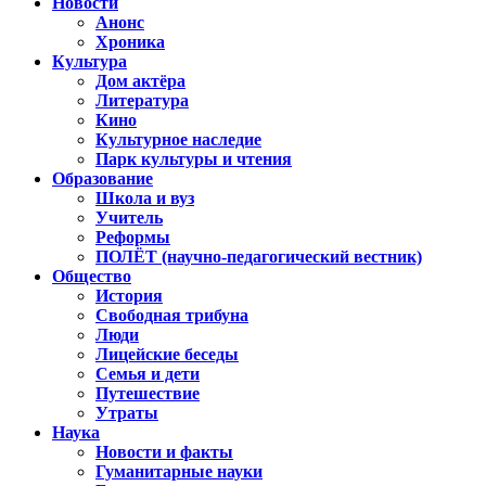
Новости
Анонс
Хроника
Культура
Дом актёра
Литература
Кино
Культурное наследие
Парк культуры и чтения
Образование
Школа и вуз
Учитель
Реформы
ПОЛЁТ (научно-педагогический вестник)
Общество
История
Свободная трибуна
Люди
Лицейские беседы
Семья и дети
Путешествие
Утраты
Наука
Новости и факты
Гуманитарные науки