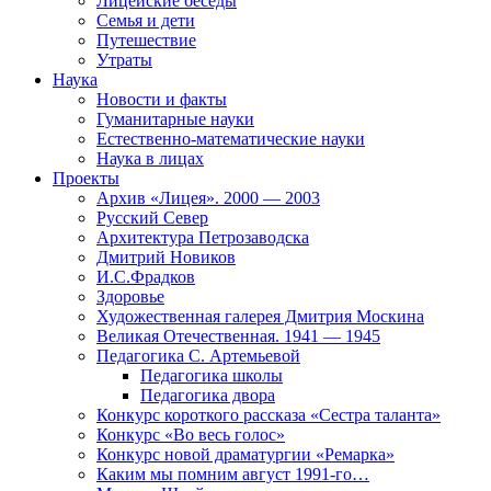
Лицейские беседы
Семья и дети
Путешествие
Утраты
Наука
Новости и факты
Гуманитарные науки
Естественно-математические науки
Наука в лицах
Проекты
Архив «Лицея». 2000 — 2003
Русский Север
Архитектура Петрозаводска
Дмитрий Новиков
И.С.Фрадков
Здоровье
Художественная галерея Дмитрия Москина
Великая Отечественная. 1941 — 1945
Педагогика С. Артемьевой
Педагогика школы
Педагогика двора
Конкурс короткого рассказа «Сестра таланта»
Конкурс «Во весь голос»
Конкурс новой драматургии «Ремарка»
Каким мы помним август 1991-го…