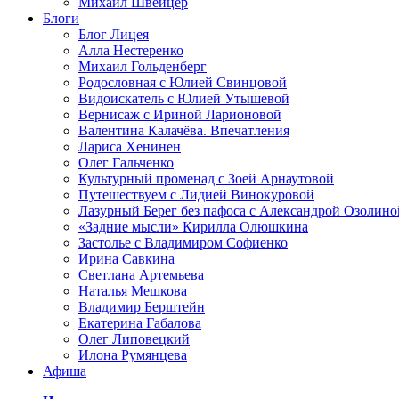
Михаил Швейцер
Блоги
Блог Лицея
Алла Нестеренко
Михаил Гольденберг
Родословная с Юлией Свинцовой
Видоискатель с Юлией Утышевой
Вернисаж с Ириной Ларионовой
Валентина Калачёва. Впечатления
Лариса Хенинен
Олег Гальченко
Культурный променад с Зоей Арнаутовой
Путешествуем с Лидией Винокуровой
Лазурный Берег без пафоса с Александрой Озолино
«Задние мысли» Кирилла Олюшкина
Застолье с Владимиром Софиенко
Ирина Савкина
Светлана Артемьева
Наталья Мешкова
Владимир Берштейн
Екатерина Габалова
Олег Липовецкий
Илона Румянцева
Афиша